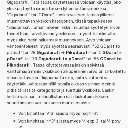
Gigadarafi'. Tätä tapaa käytettäessä voidaan käyttää joko
yksikön täyttä nimeä tai sen lyhennettäesimerkiksi
'Gigadarafi' tai 'GDaraf'. Laskin valitsee tämän jälkeen
muunnettavan yksikön kategorian, tässä tapauksessa
'Elastanssi'. Tämän jälkeen laskin muuntaa syötetyn arvon
tunnettuun, soveltuvaan yksikköön. Löydät tuloslistalta
myös alun perin haluamasi muunnoksen. Arvo voidaan
vaihtoehtoisesti myös syöttää seuraavasti: '52 GDaraf to
pDaraf' tai '28
Gigadarafi -> Pikodarafi
' tai '4
GDaraf =
pDaraf
' tai '79
Gigadarafi to pDaraf
' tai '55
GDaraf to
Pikodarafi
'. Tässä käyttötavassa laskin selvittää
välittömästi mihin yksikköön alkuperäinen arvo on tarkoitettu
muunnettavaksi. Riippumatta siitä, mitä vaihtoehtoa
käytetään, vältetään tällä tavalla oikean valinnan etsintä
pitkältä listalta kategorioita ja tuettuja yksiköitä. Laskin
hoitaa valinnan, mahdollistaen näin laskutoimituksen
suorittamisen vain sekunnin murto-osassa.
Voit kirjoittaa '√16' sijasta myös 'sqrt 16'.
Voit kirjoittaa '4^3' sijasta myös '4 exp 3' tai '4 pow
3'.