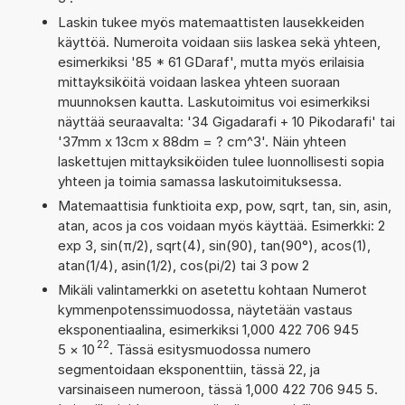
Laskin tukee myös matemaattisten lausekkeiden
käyttöä. Numeroita voidaan siis laskea sekä yhteen,
esimerkiksi '85 * 61 GDaraf', mutta myös erilaisia
mittayksiköitä voidaan laskea yhteen suoraan
muunnoksen kautta. Laskutoimitus voi esimerkiksi
näyttää seuraavalta: '34 Gigadarafi + 10 Pikodarafi' tai
'37mm x 13cm x 88dm = ? cm^3'. Näin yhteen
laskettujen mittayksiköiden tulee luonnollisesti sopia
yhteen ja toimia samassa laskutoimituksessa.
Matemaattisia funktioita exp, pow, sqrt, tan, sin, asin,
atan, acos ja cos voidaan myös käyttää. Esimerkki: 2
exp 3, sin(π/2), sqrt(4), sin(90), tan(90°), acos(1),
atan(1/4), asin(1/2), cos(pi/2) tai 3 pow 2
Mikäli valintamerkki on asetettu kohtaan Numerot
kymmenpotenssimuodossa, näytetään vastaus
eksponentiaalina, esimerkiksi 1,000 422 706 945
22
5
×
10
. Tässä esitysmuodossa numero
segmentoidaan eksponenttiin, tässä 22, ja
varsinaiseen numeroon, tässä 1,000 422 706 945 5.