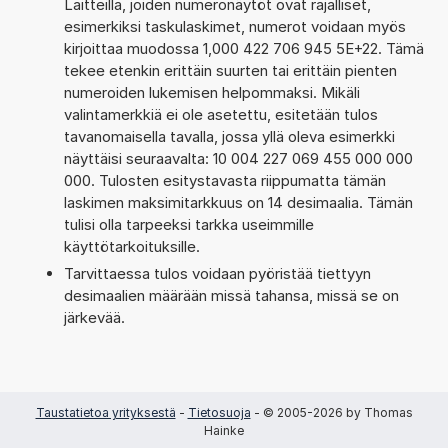
Laitteilla, joiden numeronäytöt ovat rajalliset,
esimerkiksi taskulaskimet, numerot voidaan myös
kirjoittaa muodossa 1,000 422 706 945 5E+22. Tämä
tekee etenkin erittäin suurten tai erittäin pienten
numeroiden lukemisen helpommaksi. Mikäli
valintamerkkiä ei ole asetettu, esitetään tulos
tavanomaisella tavalla, jossa yllä oleva esimerkki
näyttäisi seuraavalta: 10 004 227 069 455 000 000
000. Tulosten esitystavasta riippumatta tämän
laskimen maksimitarkkuus on 14 desimaalia. Tämän
tulisi olla tarpeeksi tarkka useimmille
käyttötarkoituksille.
Tarvittaessa tulos voidaan pyöristää tiettyyn
desimaalien määrään missä tahansa, missä se on
järkevää.
Taustatietoa yrityksestä
-
Tietosuoja
- © 2005-2026 by Thomas
Hainke