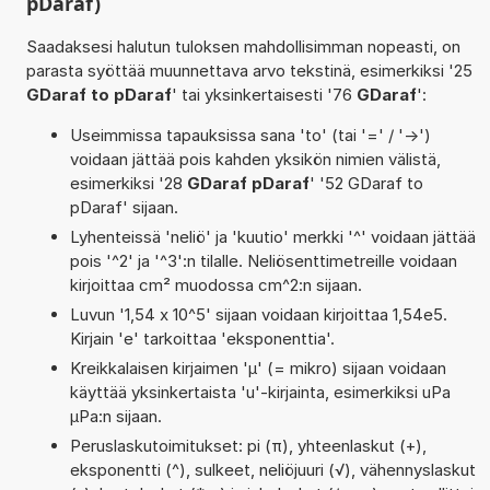
pDaraf)
Saadaksesi halutun tuloksen mahdollisimman nopeasti, on
parasta syöttää muunnettava arvo tekstinä, esimerkiksi '25
GDaraf to pDaraf
' tai yksinkertaisesti '76
GDaraf
':
Useimmissa tapauksissa sana 'to' (tai '=' / '->')
voidaan jättää pois kahden yksikön nimien välistä,
esimerkiksi '28
GDaraf pDaraf
' '52 GDaraf to
pDaraf' sijaan.
Lyhenteissä 'neliö' ja 'kuutio' merkki '^' voidaan jättää
pois '^2' ja '^3':n tilalle. Neliösenttimetreille voidaan
kirjoittaa cm² muodossa cm^2:n sijaan.
Luvun '1,54 x 10^5' sijaan voidaan kirjoittaa 1,54e5.
Kirjain 'e' tarkoittaa 'eksponenttia'.
Kreikkalaisen kirjaimen 'µ' (= mikro) sijaan voidaan
käyttää yksinkertaista 'u'-kirjainta, esimerkiksi uPa
µPa:n sijaan.
Peruslaskutoimitukset: pi (π), yhteenlaskut (+),
eksponentti (^), sulkeet, neliöjuuri (√), vähennyslaskut