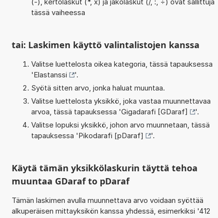
(-), kertolaskut (*, x) ja jakolaskut (/, :, ÷) ovat sallittuja
tässä vaiheessa
tai: Laskimen käyttö valintalistojen kanssa
Valitse luettelosta oikea kategoria, tässä tapauksessa
'
Elastanssi
'.
Syötä sitten arvo, jonka haluat muuntaa.
Valitse luettelosta yksikkö, joka vastaa muunnettavaa
arvoa, tässä tapauksessa '
Gigadarafi [GDaraf]
'.
Valitse lopuksi yksikkö, johon arvo muunnetaan, tässä
tapauksessa '
Pikodarafi [pDaraf]
'.
Käytä tämän yksikkölaskurin täyttä tehoa
muuntaa GDaraf to pDaraf
Tämän laskimen avulla muunnettava arvo voidaan syöttää
alkuperäisen mittayksikön kanssa yhdessä, esimerkiksi '412