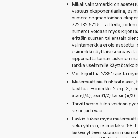
Mikäli valintamerkki on aset
vastaus eksponentiaalina, esime
numero segmentoidaan eksponent
722 132 571 5. Laitteilla, joide
numerot voidaan myös kirjoitt
erittäin suurten tai erittäin p
valintamerkkiä ei ole asetettu, 
esimerkki näyttäisi seuraavalta
riippumatta tämän laskimen maks
tarkka useimmille käyttötarkoitu
Voit kirjoittaa '√36' sijasta myö
Matemaattisia funktioita asin, 
käyttää. Esimerkki: 2 exp 3, sin
atan(1/4), asin(1/2) tai sin(π/2)
Tarvittaessa tulos voidaan pyö
se on järkevää.
Laskin tukee myös matemaattis
sekä yhteen, esimerkiksi '98 * 
laskea yhteen suoraan muunnoks