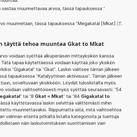
 muuntaa.
oka vastaa muunnettavaa arvoa, tässä tapauksessa '
 arvo muunnetaan, tässä tapauksessa '
Megakatal [Mkat]
'.
n täyttä tehoa muuntaa Gkat to Mkat
rvo voidaan syöttää alkuperäisen mittayksikön kanssa
. Tätä tapaa käytettäessä voidaan käyttää joko yksikön
kiksi 'Gigakatal' tai 'Gkat'. Laskin valitsee tämän jälkeen
sä tapauksessa 'Katalyyttinen aktiivisuus'. Tämän jälkeen
tuun, soveltuvaan yksikköön. Löydät tuloslistalta myös
vo voidaan vaihtoehtoisesti myös syöttää seuraavasti: '54
Megakatal
' tai '8
Gkat = Mkat
' tai '84
Gigakatal to
Tässä käyttötavassa laskin selvittää välittömästi mihin
itettu muunnettavaksi. Riippumatta siitä, mitä vaihtoehtoa
an valinnan etsintä pitkältä listalta kategorioita ja tuettuja
hdollistaen näin laskutoimituksen suorittamisen vain