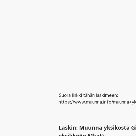
Suora linkki tähän laskimeen:
https://www.muunna.info/muunna+yk
Laskin: Muunna yksiköstä G
yksikköön Mkat)