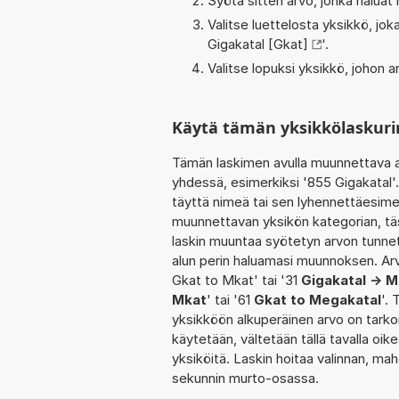
Syötä sitten arvo, jonka haluat
Valitse luettelosta yksikkö, j
Gigakatal [Gkat]
'.
Valitse lopuksi yksikkö, johon
Käytä tämän yksikkölaskuri
Tämän laskimen avulla muunnettava a
yhdessä, esimerkiksi '855 Gigakatal'
täyttä nimeä tai sen lyhennettäesimer
muunnettavan yksikön kategorian, täs
laskin muuntaa syötetyn arvon tunnet
alun perin haluamasi muunnoksen. Ar
Gkat to Mkat' tai '31
Gigakatal -> 
Mkat
' tai '61
Gkat to Megakatal
'. 
yksikköön alkuperäinen arvo on tarko
käytetään, vältetään tällä tavalla oike
yksiköitä. Laskin hoitaa valinnan, ma
sekunnin murto-osassa.