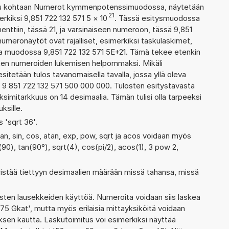
ettu kohtaan Numerot kymmenpotenssimuodossa, näytetään
21
rkiksi 9,851 722 132 571 5
×
10
. Tässä esitysmuodossa
tiin, tässä 21, ja varsinaiseen numeroon, tässä 9,851
n numeronäytöt ovat rajalliset, esimerkiksi taskulaskimet,
aa muodossa 9,851 722 132 571 5E+21. Tämä tekee etenkin
ienten numeroiden lukemisen helpommaksi. Mikäli
esitetään tulos tavanomaisella tavalla, jossa yllä oleva
: 9 851 722 132 571 500 000 000. Tulosten esitystavasta
imitarkkuus on 14 desimaalia. Tämän tulisi olla tarpeeksi
ksille.
s 'sqrt 36'.
tan, sin, cos, atan, exp, pow, sqrt ja acos voidaan myös
(90), tan(90°), sqrt(4), cos(pi/2), acos(1), 3 pow 2,
ristää tiettyyn desimaalien määrään missä tahansa, missä
ten lausekkeiden käyttöä. Numeroita voidaan siis laskea
75 Gkat', mutta myös erilaisia mittayksiköitä voidaan
en kautta. Laskutoimitus voi esimerkiksi näyttää