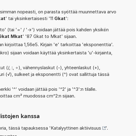
isimman nopeasti, on parasta syöttää muunnettava arvo
kat
' tai yksinkertaisesti '11
Gkat
':
' (tai '=' / '->') voidaan jättää pois kahden yksikön
Gkat Mkat
' '87 Gkat to Mkat' sijaan.
n kirjoittaa 1,56e5. Kirjain 'e' tarkoittaa 'eksponenttia'.
kro) sijaan voidaan käyttää yksinkertaista 'u'-kirjainta,
t (/, :, ÷), vähennyslaskut (-), yhteenlaskut (+),
uuri (√), sulkeet ja eksponentti (^) ovat sallittuja tässä
rkki '^' voidaan jättää pois '^2' ja '^3':n tilalle.
rjoittaa cm² muodossa cm^2:n sijaan.
listojen kanssa
oria, tässä tapauksessa '
Katalyyttinen aktiivisuus
'.