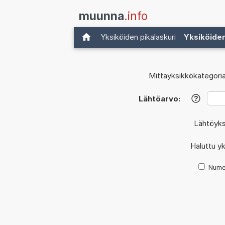
muunna
.info
Yksiköiden pikalaskuri
Yksiköide
Mittayksikkökategoria
Lähtöarvo:
?
Lähtöyks
Haluttu y
Nume