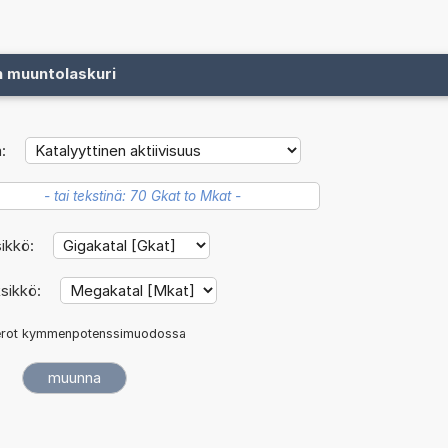
n muuntolaskuri
:
ikkö:
ksikkö:
rot kymmenpotenssimuodossa