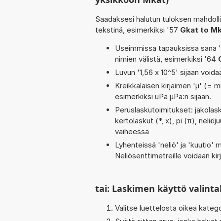
Saadaksesi halutun tuloksen mahdoll
tekstinä, esimerkiksi '57
Gkat to M
Useimmissa tapauksissa sana 'to
nimien välistä, esimerkiksi '64
Luvun '1,56 x 10^5' sijaan voidaa
Kreikkalaisen kirjaimen 'µ' (= mi
esimerkiksi uPa µPa:n sijaan.
Peruslaskutoimitukset: jakolasku
kertolaskut (*, x), pi (π), neliöj
vaiheessa
Lyhenteissä 'neliö' ja 'kuutio' me
Neliösenttimetreille voidaan ki
tai: Laskimen käyttö valinta
Valitse luettelosta oikea kateg