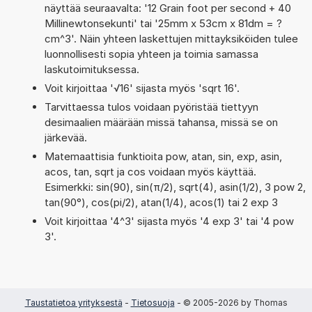
näyttää seuraavalta: '12 Grain foot per second + 40
Millinewtonsekunti' tai '25mm x 53cm x 81dm = ?
cm^3'. Näin yhteen laskettujen mittayksiköiden tulee
luonnollisesti sopia yhteen ja toimia samassa
laskutoimituksessa.
Voit kirjoittaa '√16' sijasta myös 'sqrt 16'.
Tarvittaessa tulos voidaan pyöristää tiettyyn
desimaalien määrään missä tahansa, missä se on
järkevää.
Matemaattisia funktioita pow, atan, sin, exp, asin,
acos, tan, sqrt ja cos voidaan myös käyttää.
Esimerkki: sin(90), sin(π/2), sqrt(4), asin(1/2), 3 pow 2,
tan(90°), cos(pi/2), atan(1/4), acos(1) tai 2 exp 3
Voit kirjoittaa '4^3' sijasta myös '4 exp 3' tai '4 pow
3'.
Taustatietoa yrityksestä
-
Tietosuoja
- © 2005-2026 by Thomas