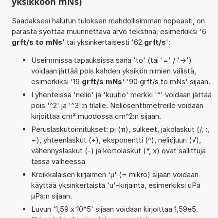
yksikköön mNs)
Saadaksesi halutun tuloksen mahdollisimman nopeasti, on
parasta syöttää muunnettava arvo tekstinä, esimerkiksi '6
grft/s to mNs
' tai yksinkertaisesti '62
grft/s
':
Useimmissa tapauksissa sana 'to' (tai '=' / '->')
voidaan jättää pois kahden yksikön nimien välistä,
esimerkiksi '19
grft/s mNs
' '90 grft/s to mNs' sijaan.
Lyhenteissä 'neliö' ja 'kuutio' merkki '^' voidaan jättää
pois '^2' ja '^3':n tilalle. Neliösenttimetreille voidaan
kirjoittaa cm² muodossa cm^2:n sijaan.
Peruslaskutoimitukset: pi (π), sulkeet, jakolaskut (/, :,
÷), yhteenlaskut (+), eksponentti (^), neliöjuuri (√),
vähennyslaskut (-) ja kertolaskut (*, x) ovat sallittuja
tässä vaiheessa
Kreikkalaisen kirjaimen 'µ' (= mikro) sijaan voidaan
käyttää yksinkertaista 'u'-kirjainta, esimerkiksi uPa
µPa:n sijaan.
Luvun '1,59 x 10^5' sijaan voidaan kirjoittaa 1,59e5.