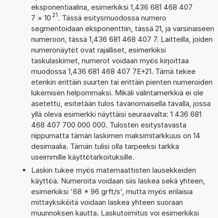
eksponentiaalina, esimerkiksi 1,436 681 468 407
21
7
×
10
. Tässä esitysmuodossa numero
segmentoidaan eksponenttiin, tässä 21, ja varsinaiseen
numeroon, tässä 1,436 681 468 407 7. Laitteilla, joiden
numeronäytöt ovat rajalliset, esimerkiksi
taskulaskimet, numerot voidaan myös kirjoittaa
muodossa 1,436 681 468 407 7E+21. Tämä tekee
etenkin erittäin suurten tai erittäin pienten numeroiden
lukemisen helpommaksi. Mikäli valintamerkkiä ei ole
asetettu, esitetään tulos tavanomaisella tavalla, jossa
yllä oleva esimerkki näyttäisi seuraavalta: 1 436 681
468 407 700 000 000. Tulosten esitystavasta
riippumatta tämän laskimen maksimitarkkuus on 14
desimaalia. Tämän tulisi olla tarpeeksi tarkka
useimmille käyttötarkoituksille.
Laskin tukee myös matemaattisten lausekkeiden
käyttöä. Numeroita voidaan siis laskea sekä yhteen,
esimerkiksi '68 * 96 grft/s', mutta myös erilaisia
mittayksiköitä voidaan laskea yhteen suoraan
muunnoksen kautta. Laskutoimitus voi esimerkiksi