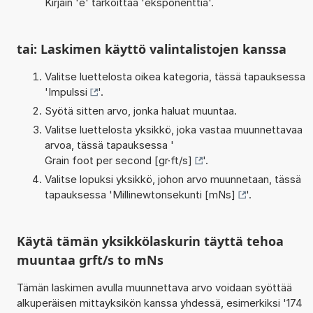
Kirjain 'e' tarkoittaa 'eksponenttia'.
tai: Laskimen käyttö valintalistojen kanssa
Valitse luettelosta oikea kategoria, tässä tapauksessa
'
Impulssi
'.
Syötä sitten arvo, jonka haluat muuntaa.
Valitse luettelosta yksikkö, joka vastaa muunnettavaa
arvoa, tässä tapauksessa '
Grain foot per second [gr·ft/s]
'.
Valitse lopuksi yksikkö, johon arvo muunnetaan, tässä
tapauksessa '
Millinewtonsekunti [mNs]
'.
Käytä tämän yksikkölaskurin täyttä tehoa
muuntaa grft/s to mNs
Tämän laskimen avulla muunnettava arvo voidaan syöttää
alkuperäisen mittayksikön kanssa yhdessä, esimerkiksi '174