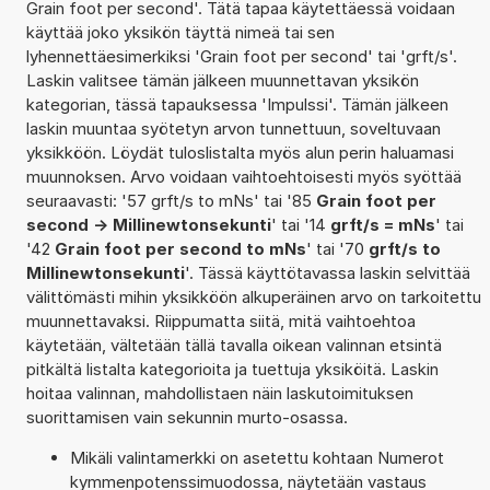
Grain foot per second'. Tätä tapaa käytettäessä voidaan
käyttää joko yksikön täyttä nimeä tai sen
lyhennettäesimerkiksi 'Grain foot per second' tai 'grft/s'.
Laskin valitsee tämän jälkeen muunnettavan yksikön
kategorian, tässä tapauksessa 'Impulssi'. Tämän jälkeen
laskin muuntaa syötetyn arvon tunnettuun, soveltuvaan
yksikköön. Löydät tuloslistalta myös alun perin haluamasi
muunnoksen. Arvo voidaan vaihtoehtoisesti myös syöttää
seuraavasti: '57 grft/s to mNs' tai '85
Grain foot per
second -> Millinewtonsekunti
' tai '14
grft/s = mNs
' tai
'42
Grain foot per second to mNs
' tai '70
grft/s to
Millinewtonsekunti
'. Tässä käyttötavassa laskin selvittää
välittömästi mihin yksikköön alkuperäinen arvo on tarkoitettu
muunnettavaksi. Riippumatta siitä, mitä vaihtoehtoa
käytetään, vältetään tällä tavalla oikean valinnan etsintä
pitkältä listalta kategorioita ja tuettuja yksiköitä. Laskin
hoitaa valinnan, mahdollistaen näin laskutoimituksen
suorittamisen vain sekunnin murto-osassa.
Mikäli valintamerkki on asetettu kohtaan Numerot
kymmenpotenssimuodossa, näytetään vastaus