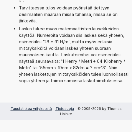
Tarvittaessa tulos voidaan pyöristää tiettyyn
desimaalien määrään missä tahansa, missä se on
järkevää.
Laskin tukee myös matemaattisten lausekkeiden
käyttöä. Numeroita voidaan siis laskea sekä yhteen,
esimerkiksi '28 * 91 H/m', mutta myös erilaisia
mittayksiköitä voidaan laskea yhteen suoraan
muunnoksen kautta. Laskutoimitus voi esimerkiksi
näyttää seuraavalta: '1 Henry / Metri + 64 Kilohenry /
Metri' tai '55mm x 19cm x 82dm = ? cm^3'. Näin
yhteen laskettujen mittayksiköiden tulee luonnollisesti
sopia yhteen ja toimia samassa laskutoimituksessa.
Taustatietoa yrityksestä
-
Tietosuoja
- © 2005-2026 by Thomas
Hainke