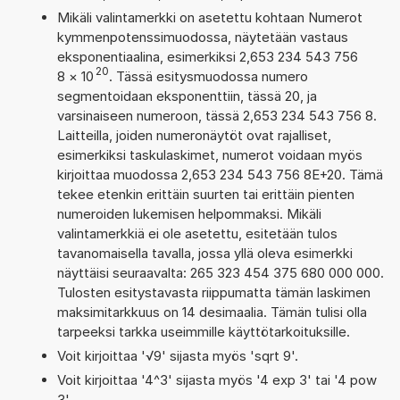
Mikäli valintamerkki on asetettu kohtaan Numerot
kymmenpotenssimuodossa, näytetään vastaus
eksponentiaalina, esimerkiksi 2,653 234 543 756
20
8
×
10
. Tässä esitysmuodossa numero
segmentoidaan eksponenttiin, tässä 20, ja
varsinaiseen numeroon, tässä 2,653 234 543 756 8.
Laitteilla, joiden numeronäytöt ovat rajalliset,
esimerkiksi taskulaskimet, numerot voidaan myös
kirjoittaa muodossa 2,653 234 543 756 8E+20. Tämä
tekee etenkin erittäin suurten tai erittäin pienten
numeroiden lukemisen helpommaksi. Mikäli
valintamerkkiä ei ole asetettu, esitetään tulos
tavanomaisella tavalla, jossa yllä oleva esimerkki
näyttäisi seuraavalta: 265 323 454 375 680 000 000.
Tulosten esitystavasta riippumatta tämän laskimen
maksimitarkkuus on 14 desimaalia. Tämän tulisi olla
tarpeeksi tarkka useimmille käyttötarkoituksille.
Voit kirjoittaa '√9' sijasta myös 'sqrt 9'.
Voit kirjoittaa '4^3' sijasta myös '4 exp 3' tai '4 pow
3'.