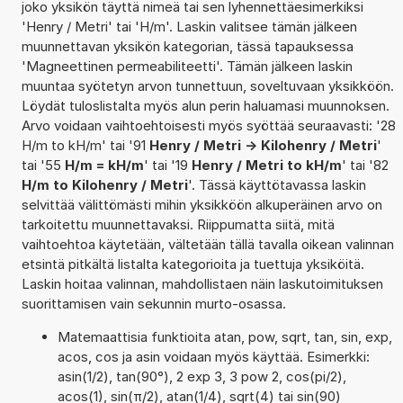
joko yksikön täyttä nimeä tai sen lyhennettäesimerkiksi
'Henry / Metri' tai 'H/m'. Laskin valitsee tämän jälkeen
muunnettavan yksikön kategorian, tässä tapauksessa
'Magneettinen permeabiliteetti'. Tämän jälkeen laskin
muuntaa syötetyn arvon tunnettuun, soveltuvaan yksikköön.
Löydät tuloslistalta myös alun perin haluamasi muunnoksen.
Arvo voidaan vaihtoehtoisesti myös syöttää seuraavasti: '28
H/m to kH/m' tai '91
Henry / Metri -> Kilohenry / Metri
'
tai '55
H/m = kH/m
' tai '19
Henry / Metri to kH/m
' tai '82
H/m to Kilohenry / Metri
'. Tässä käyttötavassa laskin
selvittää välittömästi mihin yksikköön alkuperäinen arvo on
tarkoitettu muunnettavaksi. Riippumatta siitä, mitä
vaihtoehtoa käytetään, vältetään tällä tavalla oikean valinnan
etsintä pitkältä listalta kategorioita ja tuettuja yksiköitä.
Laskin hoitaa valinnan, mahdollistaen näin laskutoimituksen
suorittamisen vain sekunnin murto-osassa.
Matemaattisia funktioita atan, pow, sqrt, tan, sin, exp,
acos, cos ja asin voidaan myös käyttää. Esimerkki:
asin(1/2), tan(90°), 2 exp 3, 3 pow 2, cos(pi/2),
acos(1), sin(π/2), atan(1/4), sqrt(4) tai sin(90)