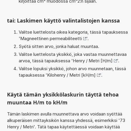
kirjoittaa cm² muodossa cm^2:n sijaan.
tai: Laskimen käyttö valintalistojen kanssa
Valitse luettelosta oikea kategoria, tässä tapauksessa
'
Magneettinen permeabiliteetti
'.
Syötä sitten arvo, jonka haluat muuntaa.
Valitse luettelosta yksikkö, joka vastaa muunnettavaa
arvoa, tässä tapauksessa '
Henry / Metri [H/m]
'.
Valitse lopuksi yksikkö, johon arvo muunnetaan, tässä
tapauksessa '
Kilohenry / Metri [kH/m]
'.
Käytä tämän yksikkölaskurin täyttä tehoa
muuntaa H/m to kH/m
Tämän laskimen avulla muunnettava arvo voidaan syöttää
alkuperäisen mittayksikön kanssa yhdessä, esimerkiksi '73
Henry / Metri'. Tätä tapaa käytettäessä voidaan käyttää