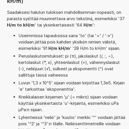
kH/m)
Saadaksesi halutun tuloksen mahdollisimman nopeasti, on
parasta syöttää muunnettava arvo tekstinä, esimerkiksi '37
H/m to kH/m
' tai yksinkertaisesti '64
H/m
':
Useimmissa tapauksissa sana 'to' (tai '=' / '->')
voidaan jättää pois kahden yksikön nimien välistä,
esimerkiksi '91
H/m kH/m
' '28 H/m to kH/m' sijaan.
Peruslaskutoimitukset: pi (π), jakolaskut (/, :, ÷),
kertolaskut (*, x), yhteenlaskut (+), vähennyslaskut
(-), neliöjuuri (√), sulkeet ja eksponentti (^) ovat
sallittuja tässä vaiheessa
Luvun '1,3 x 10^5' sijaan voidaan kirjoittaa 1,3e5. Kirjain
'e' tarkoittaa 'eksponenttia'.
Kreikkalaisen kirjaimen 'µ' (= mikro) sijaan voidaan
käyttää yksinkertaista 'u'-kirjainta, esimerkiksi uPa
µPa:n sijaan.
Lyhenteissä 'neliö' ja 'kuutio' merkki '^' voidaan jättää
pois '^2' ja '^3':n tilalle. Neliösenttimetreille voidaan