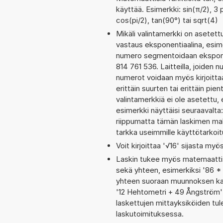
käyttää. Esimerkki: sin(π/2), 3 p
cos(pi/2), tan(90°) tai sqrt(4)
Mikäli valintamerkki on aset
vastaus eksponentiaalina, esim
numero segmentoidaan eksponen
814 761 536. Laitteilla, joiden 
numerot voidaan myös kirjoitt
erittäin suurten tai erittäin p
valintamerkkiä ei ole asetettu, 
esimerkki näyttäisi seuraavalt
riippumatta tämän laskimen maks
tarkka useimmille käyttötarkoitu
Voit kirjoittaa '√16' sijasta myös
Laskin tukee myös matemaattis
sekä yhteen, esimerkiksi '86 * 
yhteen suoraan muunnoksen kaut
'12 Hehtometri + 49 Ångström'
laskettujen mittayksiköiden tul
laskutoimituksessa.