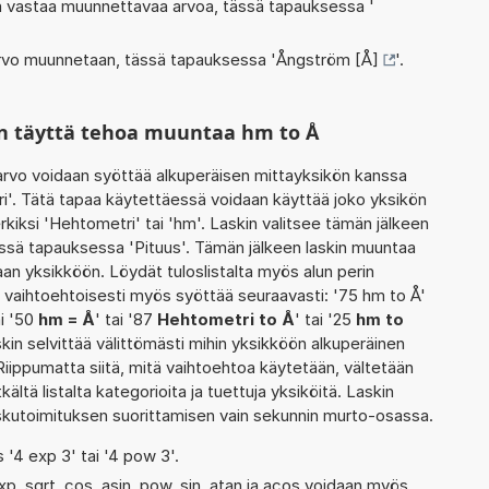
oka vastaa muunnettavaa arvoa, tässä tapauksessa '
 arvo muunnetaan, tässä tapauksessa '
Ångström [Å]
'.
n täyttä tehoa muuntaa hm to Å
rvo voidaan syöttää alkuperäisen mittayksikön kanssa
i'. Tätä tapaa käytettäessä voidaan käyttää joko yksikön
kiksi 'Hehtometri' tai 'hm'. Laskin valitsee tämän jälkeen
ssä tapauksessa 'Pituus'. Tämän jälkeen laskin muuntaa
an yksikköön. Löydät tuloslistalta myös alun perin
vaihtoehtoisesti myös syöttää seuraavasti: '75 hm to Å'
ai '50
hm = Å
' tai '87
Hehtometri to Å
' tai '25
hm to
kin selvittää välittömästi mihin yksikköön alkuperäinen
iippumatta siitä, mitä vaihtoehtoa käytetään, vältetään
tkältä listalta kategorioita ja tuettuja yksiköitä. Laskin
laskutoimituksen suorittamisen vain sekunnin murto-osassa.
s '4 exp 3' tai '4 pow 3'.
xp, sqrt, cos, asin, pow, sin, atan ja acos voidaan myös