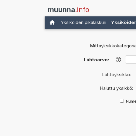
muunna
.info
Yksiköiden pikalaskuri
Yksiköide
Mittayksikkökategoria
Lähtöarvo:
?
Lähtöyksikkö:
Haluttu yksikkö:
Nume