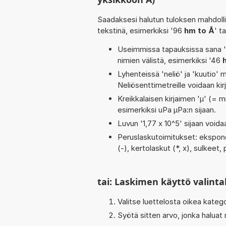
Saadaksesi halutun tuloksen mahdoll
tekstinä, esimerkiksi '96
hm to Å
' t
Useimmissa tapauksissa sana 'to
nimien välistä, esimerkiksi '46
Lyhenteissä 'neliö' ja 'kuutio' me
Neliösenttimetreille voidaan ki
Kreikkalaisen kirjaimen 'µ' (= mi
esimerkiksi uPa µPa:n sijaan.
Luvun '1,77 x 10^5' sijaan voidaa
Peruslaskutoimitukset: eksponen
(-), kertolaskut (*, x), sulkeet, 
tai: Laskimen käyttö valinta
Valitse luettelosta oikea kateg
Syötä sitten arvo, jonka haluat