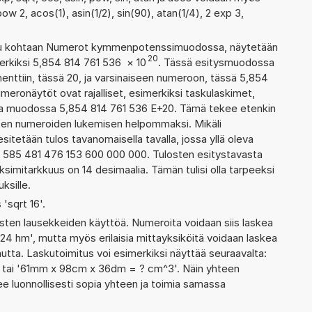
ow 2, acos(1), asin(1/2), sin(90), atan(1/4), 2 exp 3,
ettu kohtaan Numerot kymmenpotenssimuodossa, näytetään
20
erkiksi 5,854 814 761 536
×
10
. Tässä esitysmuodossa
ttiin, tässä 20, ja varsinaiseen numeroon, tässä 5,854
numeronäytöt ovat rajalliset, esimerkiksi taskulaskimet,
aa muodossa 5,854 814 761 536 E+20. Tämä tekee etenkin
ienten numeroiden lukemisen helpommaksi. Mikäli
esitetään tulos tavanomaisella tavalla, jossa yllä oleva
a: 585 481 476 153 600 000 000. Tulosten esitystavasta
imitarkkuus on 14 desimaalia. Tämän tulisi olla tarpeeksi
ksille.
 'sqrt 16'.
ten lausekkeiden käyttöä. Numeroita voidaan siis laskea
24 hm', mutta myös erilaisia mittayksiköitä voidaan laskea
ta. Laskutoimitus voi esimerkiksi näyttää seuraavalta:
 tai '61mm x 98cm x 36dm = ? cm^3'. Näin yhteen
ee luonnollisesti sopia yhteen ja toimia samassa