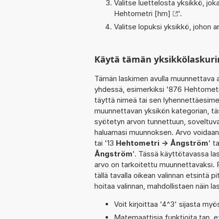
Valitse luettelosta yksikkö, j
Hehtometri [hm]
'.
Valitse lopuksi yksikkö, johon
Käytä tämän yksikkölaskuri
Tämän laskimen avulla muunnettava a
yhdessä, esimerkiksi '876 Hehtometr
täyttä nimeä tai sen lyhennettäesimer
muunnettavan yksikön kategorian, tä
syötetyn arvon tunnettuun, soveltuva
haluamasi muunnoksen. Arvo voidaan 
tai '13
Hehtometri -> Ångström
' t
Ångström
'. Tässä käyttötavassa las
arvo on tarkoitettu muunnettavaksi. R
tällä tavalla oikean valinnan etsintä pi
hoitaa valinnan, mahdollistaen näin 
Voit kirjoittaa '4^3' sijasta myö
Matemaattisia funktioita tan, e