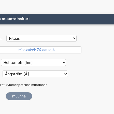
n muuntolaskuri
:
rot kymmenpotenssimuodossa