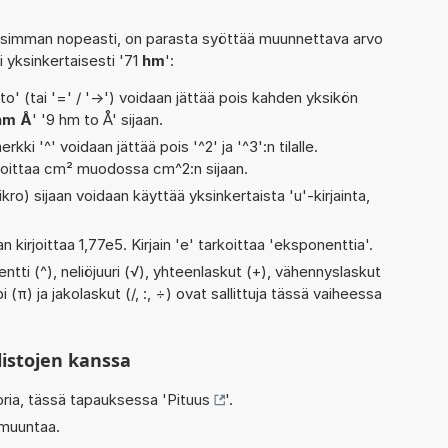
isimman nopeasti, on parasta syöttää muunnettava arvo
ai yksinkertaisesti '71
hm
':
' (tai '=' / '->') voidaan jättää pois kahden yksikön
hm Å
' '9 hm to Å' sijaan.
rkki '^' voidaan jättää pois '^2' ja '^3':n tilalle.
rjoittaa cm² muodossa cm^2:n sijaan.
kro) sijaan voidaan käyttää yksinkertaista 'u'-kirjainta,
n kirjoittaa 1,77e5. Kirjain 'e' tarkoittaa 'eksponenttia'.
tti (^), neliöjuuri (√), yhteenlaskut (+), vähennyslaskut
pi (π) ja jakolaskut (/, :, ÷) ovat sallittuja tässä vaiheessa
listojen kanssa
oria, tässä tapauksessa '
Pituus
'.
 muuntaa.