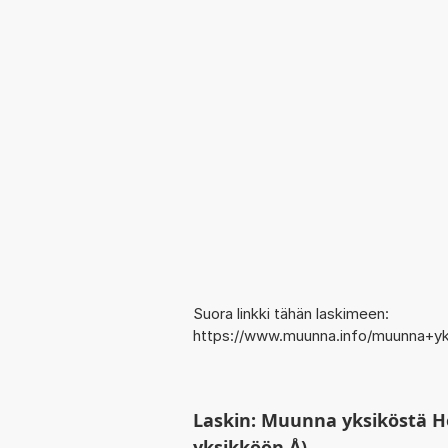
Suora linkki tähän laskimeen:
https://www.muunna.info/muunna+y
Laskin: Muunna yksiköstä 
yksikköön Å)