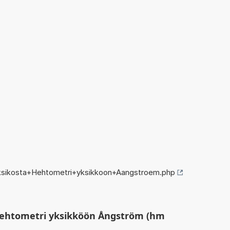
ksikosta+Hehtometri+yksikkoon+Aangstroem.php
Hehtometri yksikköön Ångström (hm