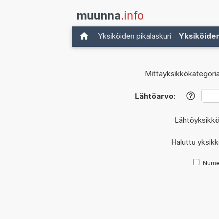
muunna
.info
Yksiköiden pikalaskuri
Yksiköide
Mittayksikkökategoria
Lähtöarvo:
?
Lähtöyksikk
Haluttu yksik
Nume