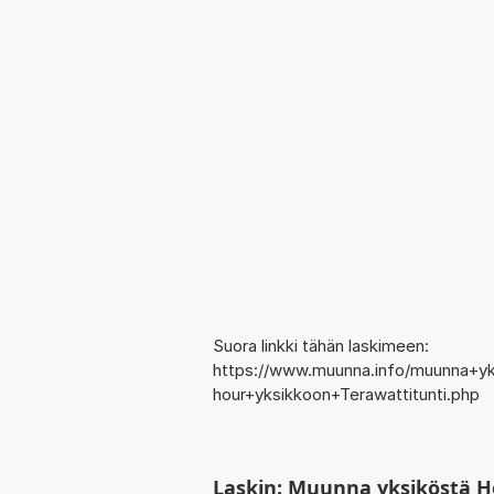
Suora linkki tähän laskimeen:
https://www.muunna.info/muunna+y
hour+yksikkoon+Terawattitunti.php
Laskin: Muunna yksiköstä H