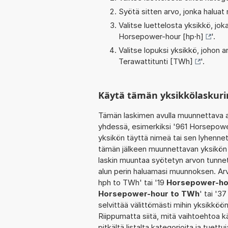
Syötä sitten arvo, jonka haluat
Valitse luettelosta yksikkö, j
Horsepower-hour [hp·h]
'.
Valitse lopuksi yksikkö, johon
Terawattitunti [TWh]
'.
Käytä tämän yksikkölaskur
Tämän laskimen avulla muunnettava a
yhdessä, esimerkiksi '961 Horsepowe
yksikön täyttä nimeä tai sen lyhennet
tämän jälkeen muunnettavan yksikön 
laskin muuntaa syötetyn arvon tunnet
alun perin haluamasi muunnoksen. Ar
hph to TWh' tai '19
Horsepower-hou
Horsepower-hour to TWh
' tai '3
selvittää välittömästi mihin yksikköö
Riippumatta siitä, mitä vaihtoehtoa kä
pitkältä listalta kategorioita ja tuett