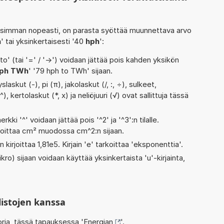
isimman nopeasti, on parasta syöttää muunnettava arvo
h
' tai yksinkertaisesti '40
hph
':
' (tai '=' / '->') voidaan jättää pois kahden yksikön
ph TWh
' '79 hph to TWh' sijaan.
askut (-), pi (π), jakolaskut (/, :, ÷), sulkeet,
, kertolaskut (*, x) ja neliöjuuri (√) ovat sallittuja tässä
rkki '^' voidaan jättää pois '^2' ja '^3':n tilalle.
rjoittaa cm² muodossa cm^2:n sijaan.
 kirjoittaa 1,81e5. Kirjain 'e' tarkoittaa 'eksponenttia'.
kro) sijaan voidaan käyttää yksinkertaista 'u'-kirjainta,
listojen kanssa
oria, tässä tapauksessa '
Energian
'.