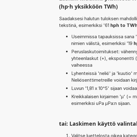
(hp·h yksikköön TWh)
Saadaksesi halutun tuloksen mahdoll
tekstinä, esimerkiksi '61
hph to TW
Useimmissa tapauksissa sana 'to
nimien välistä, esimerkiksi '19
h
Peruslaskutoimitukset: vähennysl
yhteenlaskut (+), eksponentti (^)
vaiheessa
Lyhenteissä 'neliö' ja 'kuutio' me
Neliösenttimetreille voidaan ki
Luvun '1,81 x 10^5' sijaan voidaan
Kreikkalaisen kirjaimen 'µ' (= mi
esimerkiksi uPa µPa:n sijaan.
tai: Laskimen käyttö valinta
Valitse luettelosta oikea kateg