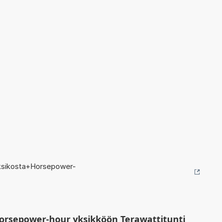
ksikosta+Horsepower-
orsepower-hour yksikköön Terawattitunti