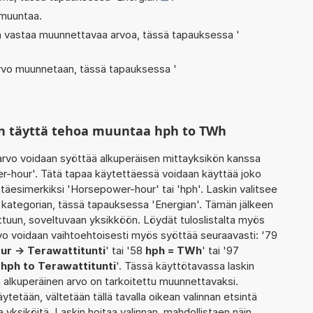
 muuntaa.
oka vastaa muunnettavaa arvoa, tässä tapauksessa '
 arvo muunnetaan, tässä tapauksessa '
in täyttä tehoa muuntaa hph to TWh
rvo voidaan syöttää alkuperäisen mittayksikön kanssa
r-hour'. Tätä tapaa käytettäessä voidaan käyttää joko
täesimerkiksi 'Horsepower-hour' tai 'hph'. Laskin valitsee
kategorian, tässä tapauksessa 'Energian'. Tämän jälkeen
tuun, soveltuvaan yksikköön. Löydät tuloslistalta myös
vo voidaan vaihtoehtoisesti myös syöttää seuraavasti: '79
r -> Terawattitunti
' tai '58
hph = TWh
' tai '97
7
hph to Terawattitunti
'. Tässä käyttötavassa laskin
n alkuperäinen arvo on tarkoitettu muunnettavaksi.
ytetään, vältetään tällä tavalla oikean valinnan etsintä
uja yksiköitä. Laskin hoitaa valinnan, mahdollistaen näin