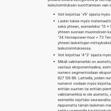
laskutoimituksen suorittamisen vain
Voit kirjoittaa '√9' sijasta myös 
Laskin tukee myös matemaattis
sekä yhteen, esimerkiksi '13 * 
yhteen suoraan muunnoksen kaut
'34 Horsepower-hour + 73 Tera
yhteen laskettujen mittayksiköi
laskutoimituksessa.
Voit kirjoittaa '4^3' sijasta myö
Mikäli valintamerkki on aset
vastaus eksponentiaalina, esim
numero segmentoidaan eksponen
827 126 88. Laitteilla, joiden n
numerot voidaan myös kirjoitt
erittäin suurten tai erittäin p
valintamerkkiä ei ole asetettu, 
esimerkki näyttäisi seuraavalt
riippumatta tämän laskimen maks
tarkka useimmille käyttötarkoitu