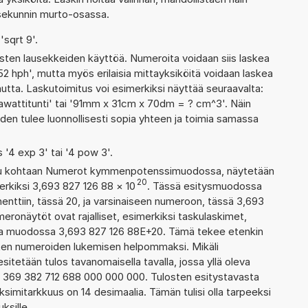
 sekunnin murto-osassa.
'sqrt 9'.
ten lausekkeiden käyttöä. Numeroita voidaan siis laskea
52 hph', mutta myös erilaisia mittayksiköitä voidaan laskea
ta. Laskutoimitus voi esimerkiksi näyttää seuraavalta:
wattitunti' tai '91mm x 31cm x 70dm = ? cm^3'. Näin
den tulee luonnollisesti sopia yhteen ja toimia samassa
s '4 exp 3' tai '4 pow 3'.
ettu kohtaan Numerot kymmenpotenssimuodossa, näytetään
20
erkiksi 3,693 827 126 88
×
10
. Tässä esitysmuodossa
ttiin, tässä 20, ja varsinaiseen numeroon, tässä 3,693
umeronäytöt ovat rajalliset, esimerkiksi taskulaskimet,
aa muodossa 3,693 827 126 88E+20. Tämä tekee etenkin
ienten numeroiden lukemisen helpommaksi. Mikäli
esitetään tulos tavanomaisella tavalla, jossa yllä oleva
a: 369 382 712 688 000 000 000. Tulosten esitystavasta
imitarkkuus on 14 desimaalia. Tämän tulisi olla tarpeeksi
ksille.