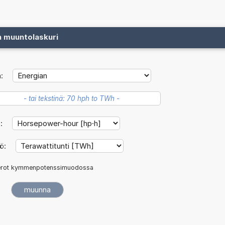
n muuntolaskuri
:
ö:
kö:
rot kymmenpotenssimuodossa