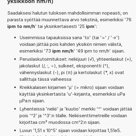
yksikköön nm/h)
Saadaksesi halutun tuloksen mahdollisimman nopeasti, on
parasta syöttää muunnettava arvo tekstinä, esimerkiksi '76
ipm to nm/h
' tai yksinkertaisesti '25
ipm
':
Useimmissa tapauksissa sana 'to' (tai '=' / '->')
voidaan jättää pois kahden yksikön nimien välistä,
esimerkiksi '73
ipm nm/h
' '49 ipm to nm/h' sijaan.
Peruslaskutoimitukset: neliöjuuri (√), yhteenlaskut (+),
jakolaskut (/, :, ÷), sulkeet, eksponentti (^),
vähennyslaskut (-), pi (π) ja kertolaskut (*, x) ovat
sallittuja tässä vaiheessa
Kreikkalaisen kirjaimen 'µ' (= mikro) sijaan voidaan
käyttää yksinkertaista 'u'-kirjainta, esimerkiksi uPa
µPa:n sijaan.
Lyhenteissä 'neliö' ja 'kuutio' merkki '^' voidaan jättää
pois '^2' ja '^3':n tilalle. Neliösenttimetreille voidaan
kirjoittaa cm² muodossa cm^2:n sijaan.
Luvun '1,51 x 10^5' sijaan voidaan kirjoittaa 1,51e5.