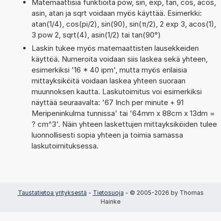
Matemaattisia funktioita pow, sin, exp, tan, cos, acos,
asin, atan ja sqrt voidaan myös käyttää. Esimerkki:
atan(1/4), cos(pi/2), sin(90), sin(π/2), 2 exp 3, acos(1),
3 pow 2, sqrt(4), asin(1/2) tai tan(90°)
Laskin tukee myös matemaattisten lausekkeiden
käyttöä. Numeroita voidaan siis laskea sekä yhteen,
esimerkiksi '16 * 40 ipm', mutta myös erilaisia
mittayksiköitä voidaan laskea yhteen suoraan
muunnoksen kautta. Laskutoimitus voi esimerkiksi
näyttää seuraavalta: '67 Inch per minute + 91
Meripeninkulma tunnissa' tai '64mm x 88cm x 13dm =
? cm^3'. Näin yhteen laskettujen mittayksiköiden tulee
luonnollisesti sopia yhteen ja toimia samassa
laskutoimituksessa.
Taustatietoa yrityksestä
-
Tietosuoja
- © 2005-2026 by Thomas
Hainke