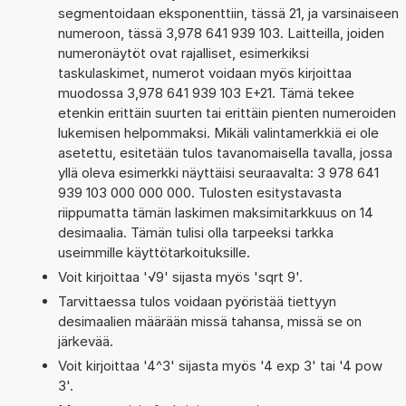
segmentoidaan eksponenttiin, tässä 21, ja varsinaiseen
numeroon, tässä 3,978 641 939 103. Laitteilla, joiden
numeronäytöt ovat rajalliset, esimerkiksi
taskulaskimet, numerot voidaan myös kirjoittaa
muodossa 3,978 641 939 103 E+21. Tämä tekee
etenkin erittäin suurten tai erittäin pienten numeroiden
lukemisen helpommaksi. Mikäli valintamerkkiä ei ole
asetettu, esitetään tulos tavanomaisella tavalla, jossa
yllä oleva esimerkki näyttäisi seuraavalta: 3 978 641
939 103 000 000 000. Tulosten esitystavasta
riippumatta tämän laskimen maksimitarkkuus on 14
desimaalia. Tämän tulisi olla tarpeeksi tarkka
useimmille käyttötarkoituksille.
Voit kirjoittaa '√9' sijasta myös 'sqrt 9'.
Tarvittaessa tulos voidaan pyöristää tiettyyn
desimaalien määrään missä tahansa, missä se on
järkevää.
Voit kirjoittaa '4^3' sijasta myös '4 exp 3' tai '4 pow
3'.