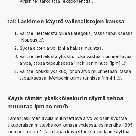
Kirjain 'e' tarkoittaa 'eksponenttia'.
tai: Laskimen käyttö valintalistojen kanssa
Valitse luettelosta oikea kategoria, tässä tapauksessa
'
Nopeus
'.
Syötä sitten arvo, jonka haluat muuntaa.
Valitse luettelosta yksikkö, joka vastaa muunnettavaa
arvoa, tässä tapauksessa '
Inch per minute [ipm]
'.
Valitse lopuksi yksikkö, johon arvo muunnetaan, tässä
tapauksessa '
Meripeninkulma tunnissa [nm/h]
'.
Käytä tämän yksikkölaskurin täyttä tehoa
muuntaa ipm to nm/h
Tämän laskimen avulla muunnettava arvo voidaan syöttää
alkuperäisen mittayksikön kanssa yhdessä, esimerkiksi '895
Inch per minute'. Tätä tapaa käytettäessä voidaan käyttää