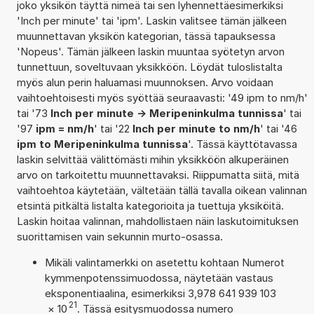
joko yksikön täyttä nimeä tai sen lyhennettäesimerkiksi
'Inch per minute' tai 'ipm'. Laskin valitsee tämän jälkeen
muunnettavan yksikön kategorian, tässä tapauksessa
'Nopeus'. Tämän jälkeen laskin muuntaa syötetyn arvon
tunnettuun, soveltuvaan yksikköön. Löydät tuloslistalta
myös alun perin haluamasi muunnoksen. Arvo voidaan
vaihtoehtoisesti myös syöttää seuraavasti: '49 ipm to nm/h'
tai '73
Inch per minute -> Meripeninkulma tunnissa
' tai
'97
ipm = nm/h
' tai '22
Inch per minute to nm/h
' tai '46
ipm to Meripeninkulma tunnissa
'. Tässä käyttötavassa
laskin selvittää välittömästi mihin yksikköön alkuperäinen
arvo on tarkoitettu muunnettavaksi. Riippumatta siitä, mitä
vaihtoehtoa käytetään, vältetään tällä tavalla oikean valinnan
etsintä pitkältä listalta kategorioita ja tuettuja yksiköitä.
Laskin hoitaa valinnan, mahdollistaen näin laskutoimituksen
suorittamisen vain sekunnin murto-osassa.
Mikäli valintamerkki on asetettu kohtaan Numerot
kymmenpotenssimuodossa, näytetään vastaus
eksponentiaalina, esimerkiksi 3,978 641 939 103
21
×
10
. Tässä esitysmuodossa numero