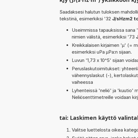
Saadaksesi halutun tuloksen mahdoll
tekstinä, esimerkiksi '32
J/sHzm2 t
Useimmissa tapauksissa sana 'to
nimien välistä, esimerkiksi '73
Kreikkalaisen kirjaimen 'µ' (= mi
esimerkiksi uPa µPa:n sijaan.
Luvun '1,73 x 10^5' sijaan voidaa
Peruslaskutoimitukset: yhteenlask
vähennyslaskut (-), kertolaskut (
vaiheessa
Lyhenteissä 'neliö' ja 'kuutio' me
Neliösenttimetreille voidaan ki
tai: Laskimen käyttö valinta
Valitse luettelosta oikea kateg