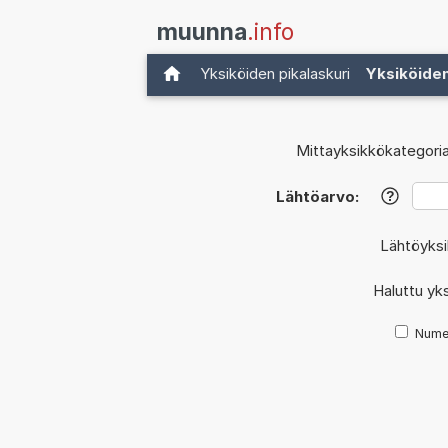
muunna
.info
Yksiköiden pikalaskuri
Yksiköide
Mittayksikkökategoria
Lähtöarvo:
?
Lähtöyks
Haluttu yk
Nume