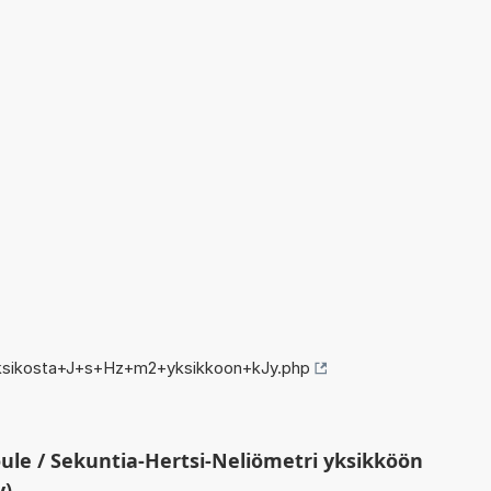
ksikosta+J+s+Hz+m2+yksikkoon+kJy.php
ule / Sekuntia-Hertsi-Neliömetri yksikköön
y)