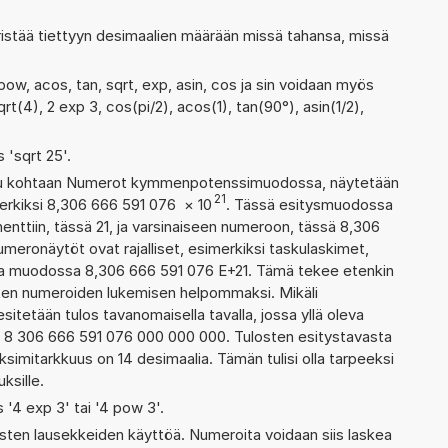
ristää tiettyyn desimaalien määrään missä tahansa, missä
pow, acos, tan, sqrt, exp, asin, cos ja sin voidaan myös
rt(4), 2 exp 3, cos(pi/2), acos(1), tan(90°), asin(1/2),
s 'sqrt 25'.
ettu kohtaan Numerot kymmenpotenssimuodossa, näytetään
21
merkiksi 8,306 666 591 076
×
10
. Tässä esitysmuodossa
ttiin, tässä 21, ja varsinaiseen numeroon, tässä 8,306
numeronäytöt ovat rajalliset, esimerkiksi taskulaskimet,
aa muodossa 8,306 666 591 076 E+21. Tämä tekee etenkin
ienten numeroiden lukemisen helpommaksi. Mikäli
esitetään tulos tavanomaisella tavalla, jossa yllä oleva
a: 8 306 666 591 076 000 000 000. Tulosten esitystavasta
imitarkkuus on 14 desimaalia. Tämän tulisi olla tarpeeksi
ksille.
s '4 exp 3' tai '4 pow 3'.
ten lausekkeiden käyttöä. Numeroita voidaan siis laskea