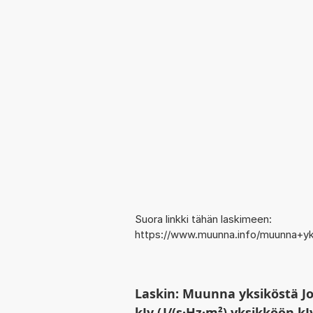
Suora linkki tähän laskimeen:
https://www.muunna.info/muunna+y
Laskin: Muunna yksiköstä Jo
kJy (J/(s·Hz·m²) yksikköön kJ