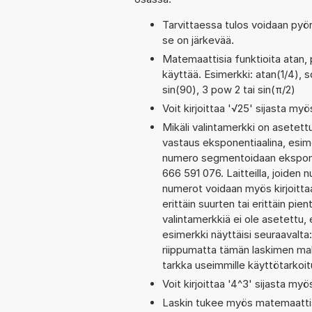
Tarvittaessa tulos voidaan pyö
se on järkevää.
Matemaattisia funktioita atan, 
käyttää. Esimerkki: atan(1/4), sq
sin(90), 3 pow 2 tai sin(π/2)
Voit kirjoittaa '√25' sijasta myö
Mikäli valintamerkki on aset
vastaus eksponentiaalina, esi
numero segmentoidaan eksponen
666 591 076. Laitteilla, joiden 
numerot voidaan myös kirjoitt
erittäin suurten tai erittäin p
valintamerkkiä ei ole asetettu, 
esimerkki näyttäisi seuraavalt
riippumatta tämän laskimen maks
tarkka useimmille käyttötarkoitu
Voit kirjoittaa '4^3' sijasta myö
Laskin tukee myös matemaattis