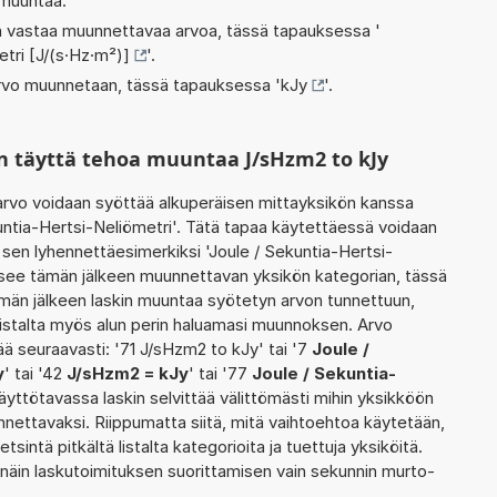
 muuntaa.
oka vastaa muunnettavaa arvoa, tässä tapauksessa '
tri [J/(s·Hz·m²)]
'.
 arvo muunnetaan, tässä tapauksessa '
kJy
'.
n täyttä tehoa muuntaa J/sHzm2 to kJy
rvo voidaan syöttää alkuperäisen mittayksikön kanssa
untia-Hertsi-Neliömetri'. Tätä tapaa käytettäessä voidaan
 sen lyhennettäesimerkiksi 'Joule / Sekuntia-Hertsi-
litsee tämän jälkeen muunnettavan yksikön kategorian, tässä
män jälkeen laskin muuntaa syötetyn arvon tunnettuun,
istalta myös alun perin haluamasi muunnoksen. Arvo
ä seuraavasti: '71 J/sHzm2 to kJy' tai '7
Joule /
y
' tai '42
J/sHzm2 = kJy
' tai '77
Joule / Sekuntia-
käyttötavassa laskin selvittää välittömästi mihin yksikköön
nnettavaksi. Riippumatta siitä, mitä vaihtoehtoa käytetään,
etsintä pitkältä listalta kategorioita ja tuettuja yksiköitä.
 näin laskutoimituksen suorittamisen vain sekunnin murto-