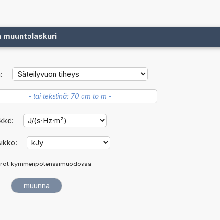
n muuntolaskuri
:
ikkö:
sikkö:
rot kymmenpotenssimuodossa