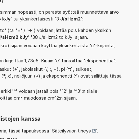
isimman nopeasti, on parasta syöttää muunnettava arvo
o kJy
' tai yksinkertaisesti '3
J/sHzm2
':
' (tai '=' / '->') voidaan jättää pois kahden yksikön
J/sHzm2 kJy
' '38 J/sHzm2 to kJy' sijaan.
kro) sijaan voidaan käyttää yksinkertaista 'u'-kirjainta,
n kirjoittaa 1,73e5. Kirjain 'e' tarkoittaa 'eksponenttia'.
ut (+), jakolaskut (/, :, ÷), pi (π), sulkeet,
*, x), neliöjuuri (√) ja eksponentti (^) ovat sallittuja tässä
rkki '^' voidaan jättää pois '^2' ja '^3':n tilalle.
rjoittaa cm² muodossa cm^2:n sijaan.
listojen kanssa
oria, tässä tapauksessa '
Säteilyvuon tiheys
'.