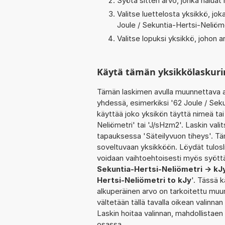
Syötä sitten arvo, jonka haluat
Valitse luettelosta yksikkö, j
Joule / Sekuntia-Hertsi-Neliöme
Valitse lopuksi yksikkö, johon
Käytä tämän yksikkölaskuri
Tämän laskimen avulla muunnettava a
yhdessä, esimerkiksi '62 Joule / Sek
käyttää joko yksikön täyttä nimeä tai
Neliömetri' tai 'J/sHzm2'. Laskin va
tapauksessa 'Säteilyvuon tiheys'. Tä
soveltuvaan yksikköön. Löydät tulosl
voidaan vaihtoehtoisesti myös syöttä
Sekuntia-Hertsi-Neliömetri -> kJ
Hertsi-Neliömetri to kJy
'. Tässä 
alkuperäinen arvo on tarkoitettu muu
vältetään tällä tavalla oikean valinnan 
Laskin hoitaa valinnan, mahdollistaen
osassa.