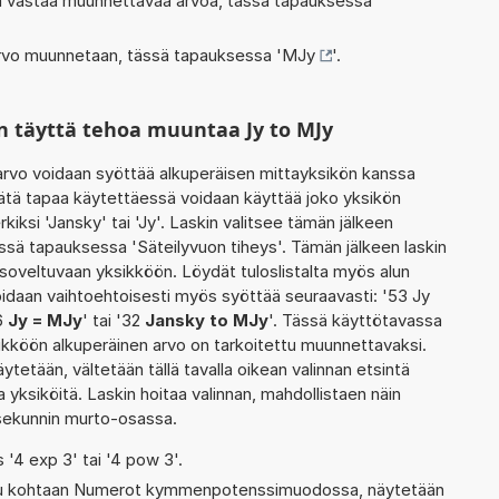
oka vastaa muunnettavaa arvoa, tässä tapauksessa '
 arvo muunnetaan, tässä tapauksessa '
MJy
'.
n täyttä tehoa muuntaa Jy to MJy
rvo voidaan syöttää alkuperäisen mittayksikön kanssa
ätä tapaa käytettäessä voidaan käyttää joko yksikön
iksi 'Jansky' tai 'Jy'. Laskin valitsee tämän jälkeen
sä tapauksessa 'Säteilyvuon tiheys'. Tämän jälkeen laskin
oveltuvaan yksikköön. Löydät tuloslistalta myös alun
idaan vaihtoehtoisesti myös syöttää seuraavasti: '53 Jy
'6
Jy = MJy
' tai '32
Jansky to MJy
'. Tässä käyttötavassa
ksikköön alkuperäinen arvo on tarkoitettu muunnettavaksi.
ytetään, vältetään tällä tavalla oikean valinnan etsintä
uja yksiköitä. Laskin hoitaa valinnan, mahdollistaen näin
 sekunnin murto-osassa.
s '4 exp 3' tai '4 pow 3'.
ettu kohtaan Numerot kymmenpotenssimuodossa, näytetään