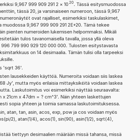
20
erkiksi 9,967 999 909 291 2
×
10
. Tässä esitysmuodossa
ttiin, tässä 20, ja varsinaiseen numeroon, tässä 9,967
n numeronäytöt ovat rajalliset, esimerkiksi taskulaskimet,
taa muodossa 9,967 999 909 291 2E+20. Tämä tekee
ittäin pienten numeroiden lukemisen helpommaksi. Mikäli
esitetään tulos tavanomaisella tavalla, jossa yllä oleva
a: 996 799 990 929 120 000 000. Tulosten esitystavasta
imitarkkuus on 14 desimaalia. Tämän tulisi olla tarpeeksi
ksille.
s 'sqrt 36'.
ten lausekkeiden käyttöä. Numeroita voidaan siis laskea
68 Jy', mutta myös erilaisia mittayksiköitä voidaan laskea
ta. Laskutoimitus voi esimerkiksi näyttää seuraavalta:
m x 21cm x 47dm = ? cm^3'. Näin yhteen laskettujen
sesti sopia yhteen ja toimia samassa laskutoimituksessa.
sin, atan, tan, asin, acos, exp, pow ja cos voidaan myös
(pi/2), atan(1/4), acos(1), sin(90), asin(1/2), sqrt(4),
ristää tiettyyn desimaalien määrään missä tahansa, missä