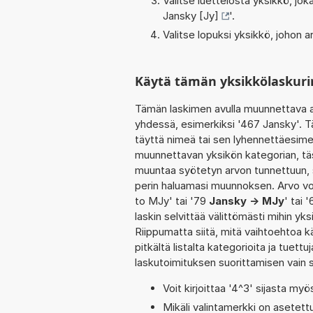
Valitse luettelosta yksikkö, j
Jansky [Jy]
'.
Valitse lopuksi yksikkö, johon
Käytä tämän yksikkölaskuri
Tämän laskimen avulla muunnettava a
yhdessä, esimerkiksi '467 Jansky'. T
täyttä nimeä tai sen lyhennettäesimerk
muunnettavan yksikön kategorian, täs
muuntaa syötetyn arvon tunnettuun, s
perin haluamasi muunnoksen. Arvo vo
to MJy' tai '79
Jansky -> MJy
' tai 
laskin selvittää välittömästi mihin y
Riippumatta siitä, mitä vaihtoehtoa kä
pitkältä listalta kategorioita ja tuett
laskutoimituksen suorittamisen vain
Voit kirjoittaa '4^3' sijasta myö
Mikäli valintamerkki on aset