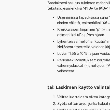
Saadaksesi halutun tuloksen mahdoll
tekstinä, esimerkiksi '41
Jy to MJy
'
Useimmissa tapauksissa sana 'to
nimien välistä, esimerkiksi '46
Kreikkalaisen kirjaimen 'µ' (= mi
esimerkiksi uPa µPa:n sijaan.
Lyhenteissä 'neliö' ja 'kuutio' me
Neliösenttimetreille voidaan ki
Luvun '1,55 x 10^5' sijaan voidaa
Peruslaskutoimitukset: kertolasku
vähennyslaskut (-), neliöjuuri (√
vaiheessa
tai: Laskimen käyttö valinta
Valitse luettelosta oikea kateg
Syötä sitten arvo, jonka haluat