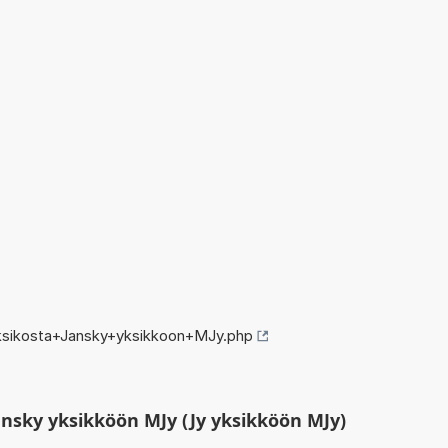
ksikosta+Jansky+yksikkoon+MJy.php
nsky yksikköön MJy (Jy yksikköön MJy)