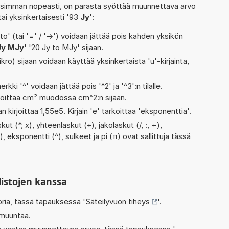
isimman nopeasti, on parasta syöttää muunnettava arvo
 tai yksinkertaisesti '93
Jy
':
' (tai '=' / '->') voidaan jättää pois kahden yksikön
Jy MJy
' '20 Jy to MJy' sijaan.
kro) sijaan voidaan käyttää yksinkertaista 'u'-kirjainta,
rkki '^' voidaan jättää pois '^2' ja '^3':n tilalle.
rjoittaa cm² muodossa cm^2:n sijaan.
n kirjoittaa 1,55e5. Kirjain 'e' tarkoittaa 'eksponenttia'.
t (*, x), yhteenlaskut (+), jakolaskut (/, :, ÷),
), eksponentti (^), sulkeet ja pi (π) ovat sallittuja tässä
listojen kanssa
oria, tässä tapauksessa '
Säteilyvuon tiheys
'.
 muuntaa.