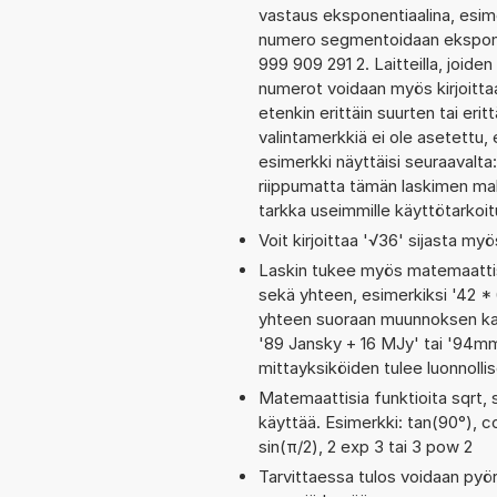
vastaus eksponentiaalina, esim
numero segmentoidaan eksponen
999 909 291 2. Laitteilla, joide
numerot voidaan myös kirjoit
etenkin erittäin suurten tai er
valintamerkkiä ei ole asetettu, 
esimerkki näyttäisi seuraavalt
riippumatta tämän laskimen maks
tarkka useimmille käyttötarkoitu
Voit kirjoittaa '√36' sijasta myö
Laskin tukee myös matemaattis
sekä yhteen, esimerkiksi '42 * 
yhteen suoraan muunnoksen kaut
'89 Jansky + 16 MJy' tai '94m
mittayksiköiden tulee luonnolli
Matemaattisia funktioita sqrt, 
käyttää. Esimerkki: tan(90°), cos
sin(π/2), 2 exp 3 tai 3 pow 2
Tarvittaessa tulos voidaan pyö