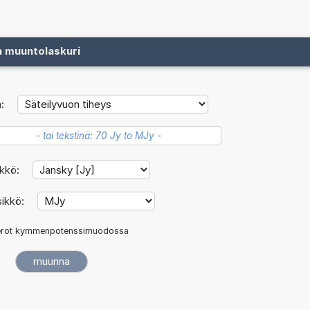
n muuntolaskuri
:
ikkö:
sikkö:
rot kymmenpotenssimuodossa