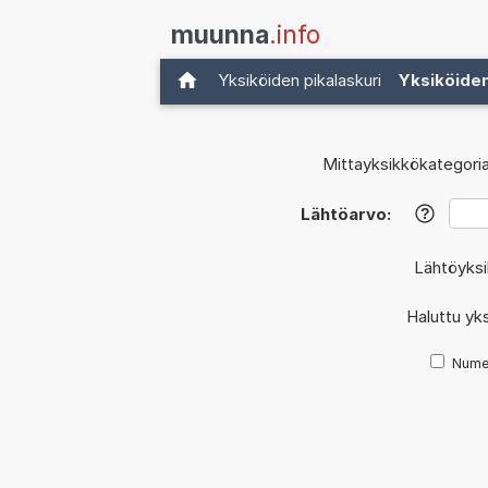
muunna
.info
Yksiköiden pikalaskuri
Yksiköide
Mittayksikkökategoria
Lähtöarvo:
?
Lähtöyks
Haluttu yk
Nume