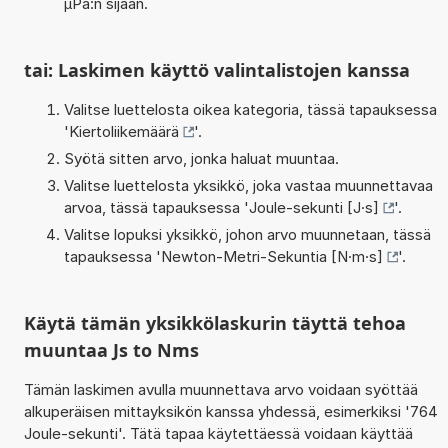
µPa:n sijaan.
tai: Laskimen käyttö valintalistojen kanssa
Valitse luettelosta oikea kategoria, tässä tapauksessa
'
Kiertoliikemäärä
'.
Syötä sitten arvo, jonka haluat muuntaa.
Valitse luettelosta yksikkö, joka vastaa muunnettavaa
arvoa, tässä tapauksessa '
Joule-sekunti [J·s]
'.
Valitse lopuksi yksikkö, johon arvo muunnetaan, tässä
tapauksessa '
Newton-Metri-Sekuntia [N·m·s]
'.
Käytä tämän yksikkölaskurin täyttä tehoa
muuntaa Js to Nms
Tämän laskimen avulla muunnettava arvo voidaan syöttää
alkuperäisen mittayksikön kanssa yhdessä, esimerkiksi '764
Joule-sekunti'. Tätä tapaa käytettäessä voidaan käyttää