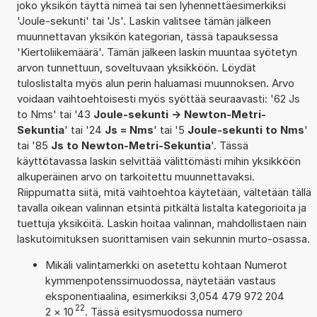
joko yksikön täyttä nimeä tai sen lyhennettäesimerkiksi
'Joule-sekunti' tai 'Js'. Laskin valitsee tämän jälkeen
muunnettavan yksikön kategorian, tässä tapauksessa
'Kiertoliikemäärä'. Tämän jälkeen laskin muuntaa syötetyn
arvon tunnettuun, soveltuvaan yksikköön. Löydät
tuloslistalta myös alun perin haluamasi muunnoksen. Arvo
voidaan vaihtoehtoisesti myös syöttää seuraavasti: '62 Js
to Nms' tai '43
Joule-sekunti -> Newton-Metri-
Sekuntia
' tai '24
Js = Nms
' tai '5
Joule-sekunti to Nms
'
tai '85
Js to Newton-Metri-Sekuntia
'. Tässä
käyttötavassa laskin selvittää välittömästi mihin yksikköön
alkuperäinen arvo on tarkoitettu muunnettavaksi.
Riippumatta siitä, mitä vaihtoehtoa käytetään, vältetään tällä
tavalla oikean valinnan etsintä pitkältä listalta kategorioita ja
tuettuja yksiköitä. Laskin hoitaa valinnan, mahdollistaen näin
laskutoimituksen suorittamisen vain sekunnin murto-osassa.
Mikäli valintamerkki on asetettu kohtaan Numerot
kymmenpotenssimuodossa, näytetään vastaus
eksponentiaalina, esimerkiksi 3,054 479 972 204
22
2
×
10
. Tässä esitysmuodossa numero