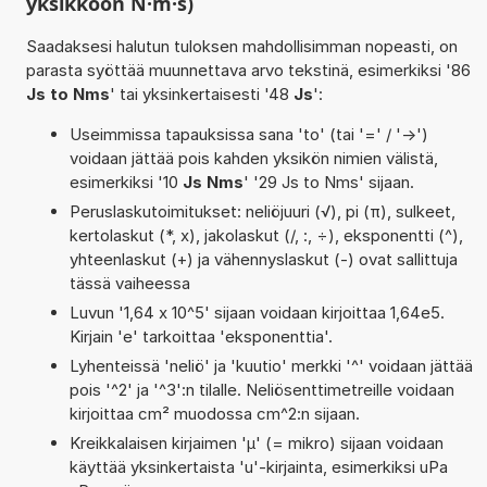
yksikköön N·m·s)
Saadaksesi halutun tuloksen mahdollisimman nopeasti, on
parasta syöttää muunnettava arvo tekstinä, esimerkiksi '86
Js to Nms
' tai yksinkertaisesti '48
Js
':
Useimmissa tapauksissa sana 'to' (tai '=' / '->')
voidaan jättää pois kahden yksikön nimien välistä,
esimerkiksi '10
Js Nms
' '29 Js to Nms' sijaan.
Peruslaskutoimitukset: neliöjuuri (√), pi (π), sulkeet,
kertolaskut (*, x), jakolaskut (/, :, ÷), eksponentti (^),
yhteenlaskut (+) ja vähennyslaskut (-) ovat sallittuja
tässä vaiheessa
Luvun '1,64 x 10^5' sijaan voidaan kirjoittaa 1,64e5.
Kirjain 'e' tarkoittaa 'eksponenttia'.
Lyhenteissä 'neliö' ja 'kuutio' merkki '^' voidaan jättää
pois '^2' ja '^3':n tilalle. Neliösenttimetreille voidaan
kirjoittaa cm² muodossa cm^2:n sijaan.
Kreikkalaisen kirjaimen 'µ' (= mikro) sijaan voidaan
käyttää yksinkertaista 'u'-kirjainta, esimerkiksi uPa