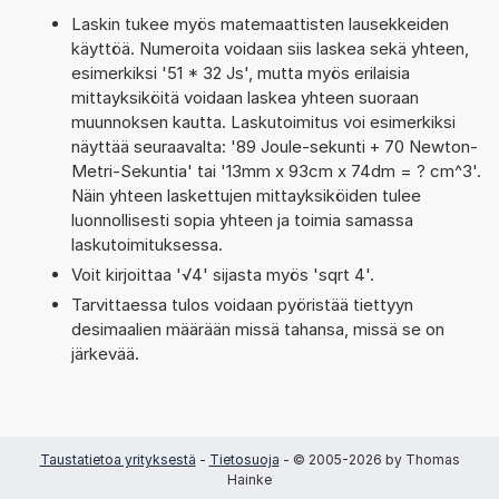
Laskin tukee myös matemaattisten lausekkeiden
käyttöä. Numeroita voidaan siis laskea sekä yhteen,
esimerkiksi '51 * 32 Js', mutta myös erilaisia
mittayksiköitä voidaan laskea yhteen suoraan
muunnoksen kautta. Laskutoimitus voi esimerkiksi
näyttää seuraavalta: '89 Joule-sekunti + 70 Newton-
Metri-Sekuntia' tai '13mm x 93cm x 74dm = ? cm^3'.
Näin yhteen laskettujen mittayksiköiden tulee
luonnollisesti sopia yhteen ja toimia samassa
laskutoimituksessa.
Voit kirjoittaa '√4' sijasta myös 'sqrt 4'.
Tarvittaessa tulos voidaan pyöristää tiettyyn
desimaalien määrään missä tahansa, missä se on
järkevää.
Taustatietoa yrityksestä
-
Tietosuoja
- © 2005-2026 by Thomas
Hainke