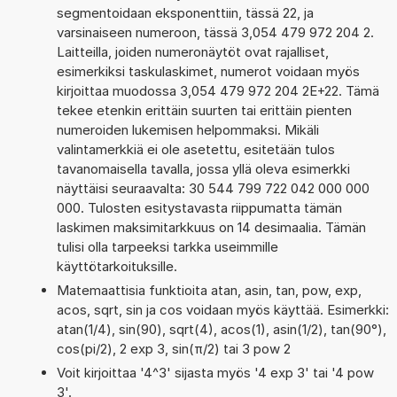
segmentoidaan eksponenttiin, tässä 22, ja
varsinaiseen numeroon, tässä 3,054 479 972 204 2.
Laitteilla, joiden numeronäytöt ovat rajalliset,
esimerkiksi taskulaskimet, numerot voidaan myös
kirjoittaa muodossa 3,054 479 972 204 2E+22. Tämä
tekee etenkin erittäin suurten tai erittäin pienten
numeroiden lukemisen helpommaksi. Mikäli
valintamerkkiä ei ole asetettu, esitetään tulos
tavanomaisella tavalla, jossa yllä oleva esimerkki
näyttäisi seuraavalta: 30 544 799 722 042 000 000
000. Tulosten esitystavasta riippumatta tämän
laskimen maksimitarkkuus on 14 desimaalia. Tämän
tulisi olla tarpeeksi tarkka useimmille
käyttötarkoituksille.
Matemaattisia funktioita atan, asin, tan, pow, exp,
acos, sqrt, sin ja cos voidaan myös käyttää. Esimerkki:
atan(1/4), sin(90), sqrt(4), acos(1), asin(1/2), tan(90°),
cos(pi/2), 2 exp 3, sin(π/2) tai 3 pow 2
Voit kirjoittaa '4^3' sijasta myös '4 exp 3' tai '4 pow
3'.