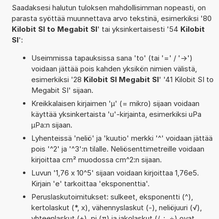
Saadaksesi halutun tuloksen mahdollisimman nopeasti, on
parasta syöttää muunnettava arvo tekstinä, esimerkiksi '80
Kilobit SI to Megabit SI
' tai yksinkertaisesti '54
Kilobit
SI
':
Useimmissa tapauksissa sana 'to' (tai '=' / '->')
voidaan jättää pois kahden yksikön nimien välistä,
esimerkiksi '28
Kilobit SI Megabit SI
' '41 Kilobit SI to
Megabit SI' sijaan.
Kreikkalaisen kirjaimen 'µ' (= mikro) sijaan voidaan
käyttää yksinkertaista 'u'-kirjainta, esimerkiksi uPa
µPa:n sijaan.
Lyhenteissä 'neliö' ja 'kuutio' merkki '^' voidaan jättää
pois '^2' ja '^3':n tilalle. Neliösenttimetreille voidaan
kirjoittaa cm² muodossa cm^2:n sijaan.
Luvun '1,76 x 10^5' sijaan voidaan kirjoittaa 1,76e5.
Kirjain 'e' tarkoittaa 'eksponenttia'.
Peruslaskutoimitukset: sulkeet, eksponentti (^),
kertolaskut (*, x), vähennyslaskut (-), neliöjuuri (√),
yhteenlaskut (+), pi (π) ja jakolaskut (/, :, ÷) ovat