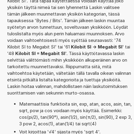
Kilobit SI'. Tätä tapaa käytettäessä voidaan käyttää joko
yksikön täyttä nimeä tai sen lyhennettä Laskin valitsee
tämän jälkeen muunnettavan yksikön kategorian, tässä
tapauksessa 'Bytes / Bits'. Tämän jälkeen laskin muuntaa
syötetyn arvon tunnettuun, soveltuvaan yksikköön. Löydät
tuloslistalta myös alun perin haluamasi muunnoksen. Arvo
voidaan vaihtoehtoisesti myös syöttää seuraavasti: '74
Kilobit SI to Megabit SI' tai '61
Kilobit SI -> Megabit SI
' tai
'48
Kilobit SI = Megabit SI
'. Tässä käyttötavassa laskin
selvittää välittömästi mihin yksikköön alkuperäinen arvo on
tarkoitettu muunnettavaksi. Riippumatta siitä, mitä
vaihtoehtoa käytetään, vältetään tällä tavalla oikean valinnan
etsintä pitkältä listalta kategorioita ja tuettuja yksiköitä.
Laskin hoitaa valinnan, mahdollistaen näin laskutoimituksen
suorittamisen vain sekunnin murto-osassa.
Matemaattisia funktioita sin, exp, atan, acos, asin, tan,
sqrt, pow ja cos voidaan myös käyttää. Esimerkki:
cos(pi/2), tan(90°), asin(1/2), sin(π/2), sin(90), 2 exp 3,
3 pow 2, acos(1), atan(1/4) tai sqrt(4)
Voit kirjoittaa '√4' sijasta myös 'sqrt 4'.