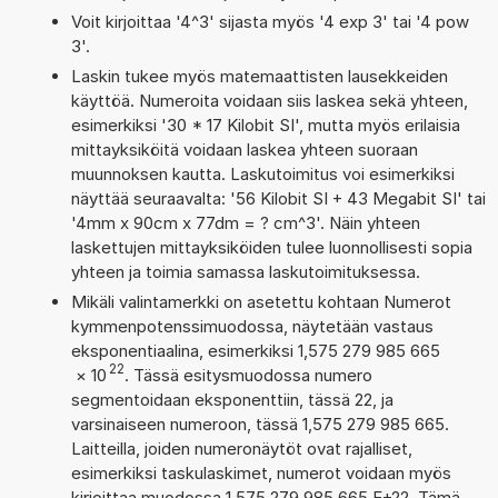
Voit kirjoittaa '4^3' sijasta myös '4 exp 3' tai '4 pow
3'.
Laskin tukee myös matemaattisten lausekkeiden
käyttöä. Numeroita voidaan siis laskea sekä yhteen,
esimerkiksi '30 * 17 Kilobit SI', mutta myös erilaisia
mittayksiköitä voidaan laskea yhteen suoraan
muunnoksen kautta. Laskutoimitus voi esimerkiksi
näyttää seuraavalta: '56 Kilobit SI + 43 Megabit SI' tai
'4mm x 90cm x 77dm = ? cm^3'. Näin yhteen
laskettujen mittayksiköiden tulee luonnollisesti sopia
yhteen ja toimia samassa laskutoimituksessa.
Mikäli valintamerkki on asetettu kohtaan Numerot
kymmenpotenssimuodossa, näytetään vastaus
eksponentiaalina, esimerkiksi 1,575 279 985 665
22
×
10
. Tässä esitysmuodossa numero
segmentoidaan eksponenttiin, tässä 22, ja
varsinaiseen numeroon, tässä 1,575 279 985 665.
Laitteilla, joiden numeronäytöt ovat rajalliset,
esimerkiksi taskulaskimet, numerot voidaan myös
kirjoittaa muodossa 1,575 279 985 665 E+22. Tämä