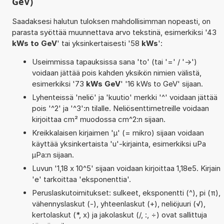
GeV)
Saadaksesi halutun tuloksen mahdollisimman nopeasti, on
parasta syöttää muunnettava arvo tekstinä, esimerkiksi '43
kWs to GeV
' tai yksinkertaisesti '58
kWs
':
Useimmissa tapauksissa sana 'to' (tai '=' / '->')
voidaan jättää pois kahden yksikön nimien välistä,
esimerkiksi '73
kWs GeV
' '16 kWs to GeV' sijaan.
Lyhenteissä 'neliö' ja 'kuutio' merkki '^' voidaan jättää
pois '^2' ja '^3':n tilalle. Neliösenttimetreille voidaan
kirjoittaa cm² muodossa cm^2:n sijaan.
Kreikkalaisen kirjaimen 'µ' (= mikro) sijaan voidaan
käyttää yksinkertaista 'u'-kirjainta, esimerkiksi uPa
µPa:n sijaan.
Luvun '1,18 x 10^5' sijaan voidaan kirjoittaa 1,18e5. Kirjain
'e' tarkoittaa 'eksponenttia'.
Peruslaskutoimitukset: sulkeet, eksponentti (^), pi (π),
vähennyslaskut (-), yhteenlaskut (+), neliöjuuri (√),
kertolaskut (*, x) ja jakolaskut (/, :, ÷) ovat sallittuja