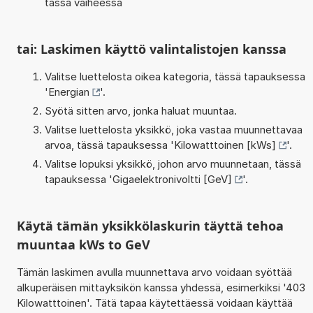
tässä vaiheessa
tai: Laskimen käyttö valintalistojen kanssa
Valitse luettelosta oikea kategoria, tässä tapauksessa
'
Energian
'.
Syötä sitten arvo, jonka haluat muuntaa.
Valitse luettelosta yksikkö, joka vastaa muunnettavaa
arvoa, tässä tapauksessa '
Kilowatttoinen [kWs]
'.
Valitse lopuksi yksikkö, johon arvo muunnetaan, tässä
tapauksessa '
Gigaelektronivoltti [GeV]
'.
Käytä tämän yksikkölaskurin täyttä tehoa
muuntaa kWs to GeV
Tämän laskimen avulla muunnettava arvo voidaan syöttää
alkuperäisen mittayksikön kanssa yhdessä, esimerkiksi '403
Kilowatttoinen'. Tätä tapaa käytettäessä voidaan käyttää