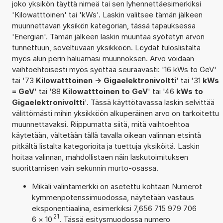
joko yksikön täyttä nimeä tai sen lyhennettäesimerkiksi
'Kilowatttoinen' tai 'kWs'. Laskin valitsee tämän jälkeen
muunnettavan yksikön kategorian, tässä tapauksessa
'Energian'. Tämän jälkeen laskin muuntaa syötetyn arvon
tunnettuun, soveltuvaan yksikköön. Löydät tuloslistalta
myös alun perin haluamasi muunnoksen. Arvo voidaan
vaihtoehtoisesti myös syöttää seuraavasti: '16 kWs to GeV'
tai '73
Kilowatttoinen -> Gigaelektronivoltti
' tai '31
kWs
= GeV
' tai '88
Kilowatttoinen to GeV
' tai '46
kWs to
Gigaelektronivoltti
'. Tässä käyttötavassa laskin selvittää
välittömästi mihin yksikköön alkuperäinen arvo on tarkoitettu
muunnettavaksi. Riippumatta siitä, mitä vaihtoehtoa
käytetään, vältetään tällä tavalla oikean valinnan etsintä
pitkältä listalta kategorioita ja tuettuja yksiköitä. Laskin
hoitaa valinnan, mahdollistaen näin laskutoimituksen
suorittamisen vain sekunnin murto-osassa.
Mikäli valintamerkki on asetettu kohtaan Numerot
kymmenpotenssimuodossa, näytetään vastaus
eksponentiaalina, esimerkiksi 7,656 715 979 706
21
6
×
10
. Tässä esitysmuodossa numero