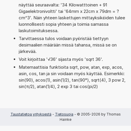
näyttää seuraavalta: '34 Kilowatttoinen + 91
Gigaelektronivoltti' tai '64mm x 22cm x 79dm = ?
cm^3'. Näin yhteen laskettujen mittayksiköiden tulee
luonnollisesti sopia yhteen ja toimia samassa
laskutoimituksessa.
Tarvittaessa tulos voidaan pyöristää tiettyyn
desimaalien määrään missä tahansa, missä se on
järkevää.
Voit kirjoittaa '√36' sijasta myös 'sqrt 36'.
Matemaattisia funktioita sqrt, pow, atan, exp, acos,
asin, cos, tan ja sin voidaan myös käyttää. Esimerkki:
sin(90), acos(1), asin(1/2), tan(90°), sqrt(4), 3 pow 2,
sin(π/2), atan(1/4), 2 exp 3 tai cos(pi/2)
Taustatietoa yrityksestä
-
Tietosuoja
- © 2005-2026 by Thomas
Hainke