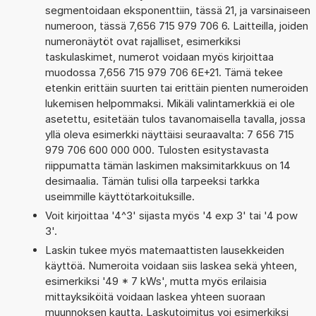
segmentoidaan eksponenttiin, tässä 21, ja varsinaiseen
numeroon, tässä 7,656 715 979 706 6. Laitteilla, joiden
numeronäytöt ovat rajalliset, esimerkiksi
taskulaskimet, numerot voidaan myös kirjoittaa
muodossa 7,656 715 979 706 6E+21. Tämä tekee
etenkin erittäin suurten tai erittäin pienten numeroiden
lukemisen helpommaksi. Mikäli valintamerkkiä ei ole
asetettu, esitetään tulos tavanomaisella tavalla, jossa
yllä oleva esimerkki näyttäisi seuraavalta: 7 656 715
979 706 600 000 000. Tulosten esitystavasta
riippumatta tämän laskimen maksimitarkkuus on 14
desimaalia. Tämän tulisi olla tarpeeksi tarkka
useimmille käyttötarkoituksille.
Voit kirjoittaa '4^3' sijasta myös '4 exp 3' tai '4 pow
3'.
Laskin tukee myös matemaattisten lausekkeiden
käyttöä. Numeroita voidaan siis laskea sekä yhteen,
esimerkiksi '49 * 7 kWs', mutta myös erilaisia
mittayksiköitä voidaan laskea yhteen suoraan
muunnoksen kautta. Laskutoimitus voi esimerkiksi