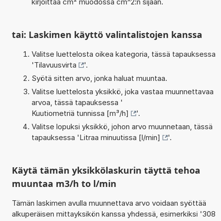
kirjoittaa cm² muodossa cm^2:n sijaan.
tai: Laskimen käyttö valintalistojen kanssa
Valitse luettelosta oikea kategoria, tässä tapauksessa
'
Tilavuusvirta
'.
Syötä sitten arvo, jonka haluat muuntaa.
Valitse luettelosta yksikkö, joka vastaa muunnettavaa
arvoa, tässä tapauksessa '
Kuutiometriä tunnissa [m³/h]
'.
Valitse lopuksi yksikkö, johon arvo muunnetaan, tässä
tapauksessa '
Litraa minuutissa [l/min]
'.
Käytä tämän yksikkölaskurin täyttä tehoa
muuntaa m3/h to l/min
Tämän laskimen avulla muunnettava arvo voidaan syöttää
alkuperäisen mittayksikön kanssa yhdessä, esimerkiksi '308