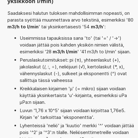
yksikköön l/min)
Saadaksesi halutun tuloksen mahdollisimman nopeasti, on
parasta syöttää muunnettava arvo tekstinä, esimerkiksi '80
m3/h to l/min
' tai yksinkertaisesti '54
m3/h
':
Useimmissa tapauksissa sana 'to' (tai '=' / '->')
voidaan jättää pois kahden yksikön nimien välistä,
esimerkiksi '28
m3/h l/min
' '41 m3/h to l/min' sijaan.
Peruslaskutoimitukset: pi (π), yhteenlaskut (+),
jakolaskut (/, :, ÷), neliöjuuri (√), kertolaskut (*, x),
vähennyslaskut (-), sulkeet ja eksponentti (^) ovat
sallittuja tässä vaiheessa
Kreikkalaisen kirjaimen 'µ' (= mikro) sijaan voidaan
käyttää yksinkertaista 'u'-kirjainta, esimerkiksi uPa
µPa:n sijaan.
Luvun '1,76 x 10^5' sijaan voidaan kirjoittaa 1,76e5.
Kirjain 'e' tarkoittaa 'eksponenttia'.
Lyhenteissä 'neliö' ja 'kuutio' merkki '^' voidaan jättää
pois '^2' ja '^3':n tilalle. Neliösenttimetreille voidaan