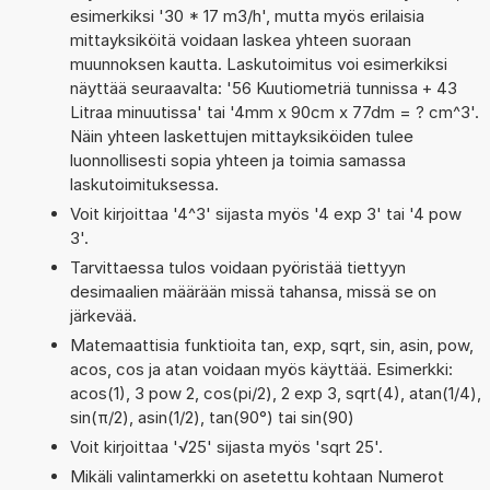
esimerkiksi '30 * 17 m3/h', mutta myös erilaisia
mittayksiköitä voidaan laskea yhteen suoraan
muunnoksen kautta. Laskutoimitus voi esimerkiksi
näyttää seuraavalta: '56 Kuutiometriä tunnissa + 43
Litraa minuutissa' tai '4mm x 90cm x 77dm = ? cm^3'.
Näin yhteen laskettujen mittayksiköiden tulee
luonnollisesti sopia yhteen ja toimia samassa
laskutoimituksessa.
Voit kirjoittaa '4^3' sijasta myös '4 exp 3' tai '4 pow
3'.
Tarvittaessa tulos voidaan pyöristää tiettyyn
desimaalien määrään missä tahansa, missä se on
järkevää.
Matemaattisia funktioita tan, exp, sqrt, sin, asin, pow,
acos, cos ja atan voidaan myös käyttää. Esimerkki:
acos(1), 3 pow 2, cos(pi/2), 2 exp 3, sqrt(4), atan(1/4),
sin(π/2), asin(1/2), tan(90°) tai sin(90)
Voit kirjoittaa '√25' sijasta myös 'sqrt 25'.
Mikäli valintamerkki on asetettu kohtaan Numerot