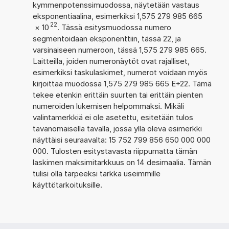
kymmenpotenssimuodossa, näytetään vastaus
eksponentiaalina, esimerkiksi 1,575 279 985 665
22
×
10
. Tässä esitysmuodossa numero
segmentoidaan eksponenttiin, tässä 22, ja
varsinaiseen numeroon, tässä 1,575 279 985 665.
Laitteilla, joiden numeronäytöt ovat rajalliset,
esimerkiksi taskulaskimet, numerot voidaan myös
kirjoittaa muodossa 1,575 279 985 665 E+22. Tämä
tekee etenkin erittäin suurten tai erittäin pienten
numeroiden lukemisen helpommaksi. Mikäli
valintamerkkiä ei ole asetettu, esitetään tulos
tavanomaisella tavalla, jossa yllä oleva esimerkki
näyttäisi seuraavalta: 15 752 799 856 650 000 000
000. Tulosten esitystavasta riippumatta tämän
laskimen maksimitarkkuus on 14 desimaalia. Tämän
tulisi olla tarpeeksi tarkka useimmille
käyttötarkoituksille.