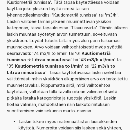
Kuutiometriä tunnissa'. Tätä tapaa käytettäessä voidaan
käyttää joko yksikön täyttä nimeä tai sen
lyhennettäesimerkiksi 'Kuutiometriä tunnissa' tai 'm3/h'.
Laskin valitsee tämän jälkeen muunnettavan yksikön
kategorian, tässä tapauksessa 'Tilavuusvirta'. Tämän jälkeen
laskin muuntaa syötetyn arvon tunnettuun, soveltuvaan
yksikköön. Löydät tuloslistalta myös alun perin haluamasi
muunnoksen. Arvo voidaan vaihtoehtoisesti myös syöttää
seuraavasti: '74 m3/h to l/min' tai '61
Kuutiometriä
tunnissa -> Litraa minuutissa
' tai '48
m3/h = l/min
' tai
'35
Kuutiometriä tunnissa to l/min
' tai '22
m3/h to
Litraa minuutissa
'. Tässä käyttötavassa laskin selvittää
välittömästi mihin yksikköön alkuperäinen arvo on tarkoitettu
muunnettavaksi. Riippumatta siitä, mitä vaihtoehtoa
käytetään, vältetään tällä tavalla oikean valinnan etsintä
pitkältä listalta kategorioita ja tuettuja yksiköitä. Laskin
hoitaa valinnan, mahdollistaen näin laskutoimituksen
suorittamisen vain sekunnin murto-osassa.
Laskin tukee myös matemaattisten lausekkeiden
käyttöä. Numeroita voidaan siis laskea sekä yhteen,