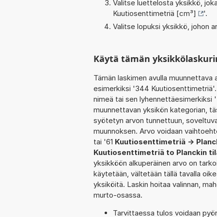
Valitse luettelosta yksikkö, j
Kuutiosenttimetriä [cm³]
'.
Valitse lopuksi yksikkö, johon
Käytä tämän yksikkölaskuri
Tämän laskimen avulla muunnettava a
esimerkiksi '344 Kuutiosenttimetriä'
nimeä tai sen lyhennettäesimerkiksi '
muunnettavan yksikön kategorian, tä
syötetyn arvon tunnettuun, soveltuva
muunnoksen. Arvo voidaan vaihtoehto
tai '61
Kuutiosenttimetriä -> Planc
Kuutiosenttimetriä to Planckin ti
yksikköön alkuperäinen arvo on tarko
käytetään, vältetään tällä tavalla oike
yksiköitä. Laskin hoitaa valinnan, ma
murto-osassa.
Tarvittaessa tulos voidaan pyö