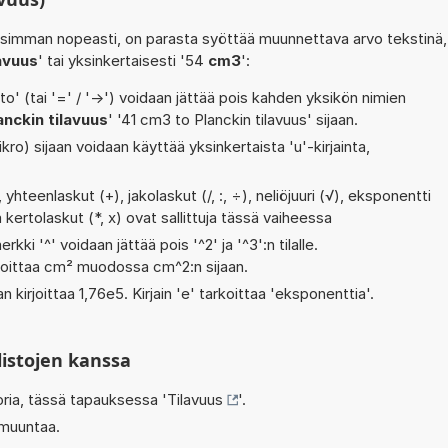
isimman nopeasti, on parasta syöttää muunnettava arvo tekstinä,
avuus
' tai yksinkertaisesti '54
cm3
':
' (tai '=' / '->') voidaan jättää pois kahden yksikön nimien
nckin tilavuus
' '41 cm3 to Planckin tilavuus' sijaan.
kro) sijaan voidaan käyttää yksinkertaista 'u'-kirjainta,
yhteenlaskut (+), jakolaskut (/, :, ÷), neliöjuuri (√), eksponentti
a kertolaskut (*, x) ovat sallittuja tässä vaiheessa
rkki '^' voidaan jättää pois '^2' ja '^3':n tilalle.
rjoittaa cm² muodossa cm^2:n sijaan.
n kirjoittaa 1,76e5. Kirjain 'e' tarkoittaa 'eksponenttia'.
listojen kanssa
oria, tässä tapauksessa '
Tilavuus
'.
 muuntaa.