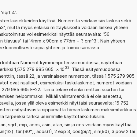
 'sqrt 4'.
ten lausekkeiden käyttöä. Numeroita voidaan siis laskea sekä
3', mutta myös erilaisia mittayksiköitä voidaan laskea yhteen
kutoimitus voi esimerkiksi näyttää seuraavalta: '56
in tilavuus' tai '4mm x 90cm x 77dm = ? cm^3'. Näin yhteen
ee luonnollisesti sopia yhteen ja toimia samassa
ettu kohtaan Numerot kymmenpotenssimuodossa, näytetään
22
erkiksi 1,575 279 985 665
×
10
. Tässä esitysmuodossa
ttiin, tässä 22, ja varsinaiseen numeroon, tässä 1,575 279 985
äytöt ovat rajalliset, esimerkiksi taskulaskimet, numerot voidaan
 279 985 665 E+22. Tämä tekee etenkin erittäin suurten tai
emisen helpommaksi. Mikäli valintamerkkiä ei ole asetettu,
avalla, jossa yllä oleva esimerkki näyttäisi seuraavalta: 15 752
sten esitystavasta riippumatta tämän laskimen maksimitarkkuus
lla tarpeeksi tarkka useimmille käyttötarkoituksille.
an, sqrt, exp, acos, asin, atan, sin ja cos voidaan myös käyttää.
in(1/2), tan(90°), acos(1), 2 exp 3, cos(pi/2), sin(90), 3 pow 2 tai