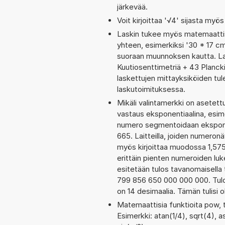
järkevää.
Voit kirjoittaa '√4' sijasta myös
Laskin tukee myös matemaattis
yhteen, esimerkiksi '30 * 17 cm
suoraan muunnoksen kautta. Las
Kuutiosenttimetriä + 43 Planck
laskettujen mittayksiköiden tul
laskutoimituksessa.
Mikäli valintamerkki on aset
vastaus eksponentiaalina, esim
numero segmentoidaan eksponen
665. Laitteilla, joiden numeron
myös kirjoittaa muodossa 1,575
erittäin pienten numeroiden luk
esitetään tulos tavanomaisella t
799 856 650 000 000 000. Tulo
on 14 desimaalia. Tämän tulisi o
Matemaattisia funktioita pow, t
Esimerkki: atan(1/4), sqrt(4), as