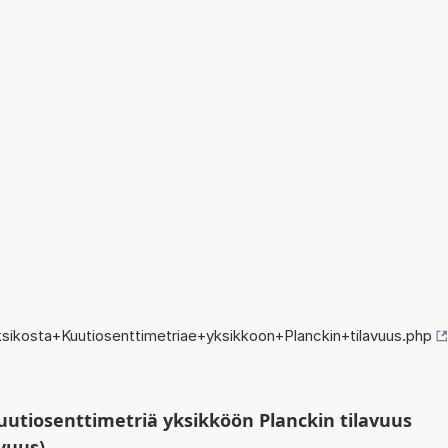
ikosta+Kuutiosenttimetriae+yksikkoon+Planckin+tilavuus.php
utiosenttimetriä yksikköön Planckin tilavuus
vuus)