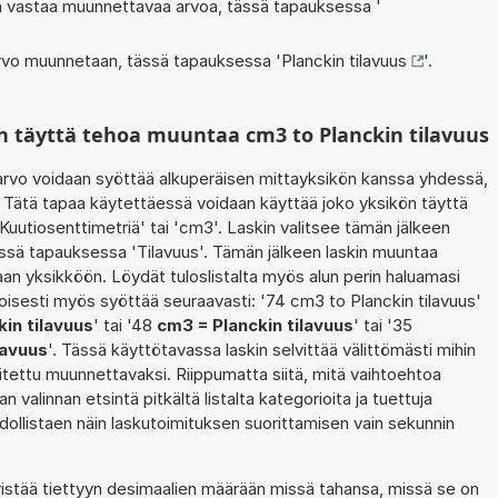
oka vastaa muunnettavaa arvoa, tässä tapauksessa '
 arvo muunnetaan, tässä tapauksessa '
Planckin tilavuus
'.
n täyttä tehoa muuntaa cm3 to Planckin tilavuus
rvo voidaan syöttää alkuperäisen mittayksikön kanssa yhdessä,
. Tätä tapaa käytettäessä voidaan käyttää joko yksikön täyttä
Kuutiosenttimetriä' tai 'cm3'. Laskin valitsee tämän jälkeen
ssä tapauksessa 'Tilavuus'. Tämän jälkeen laskin muuntaa
an yksikköön. Löydät tuloslistalta myös alun perin haluamasi
isesti myös syöttää seuraavasti: '74 cm3 to Planckin tilavuus'
kin tilavuus
' tai '48
cm3 = Planckin tilavuus
' tai '35
lavuus
'. Tässä käyttötavassa laskin selvittää välittömästi mihin
itettu muunnettavaksi. Riippumatta siitä, mitä vaihtoehtoa
an valinnan etsintä pitkältä listalta kategorioita ja tuettuja
hdollistaen näin laskutoimituksen suorittamisen vain sekunnin
ristää tiettyyn desimaalien määrään missä tahansa, missä se on