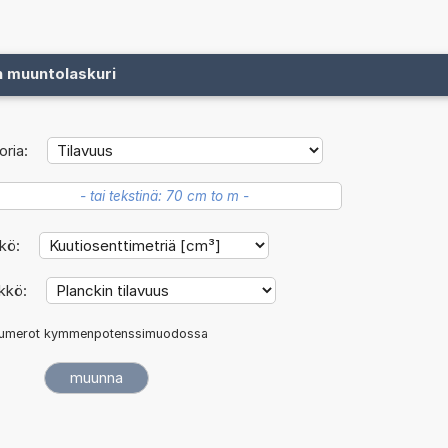
n muuntolaskuri
ria:
kkö:
ikkö:
umerot kymmenpotenssimuodossa