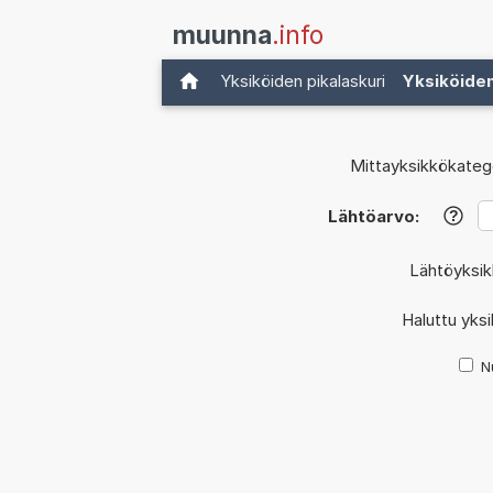
muunna
.info
Yksiköiden pikalaskuri
Yksiköide
Mittayksikkökatego
Lähtöarvo:
?
Lähtöyksi
Haluttu yks
N