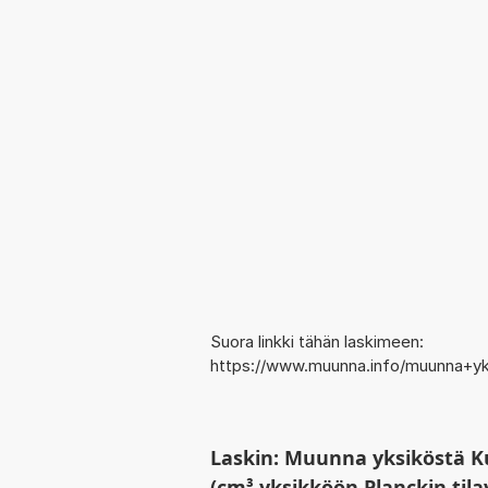
Suora linkki tähän laskimeen:
https://www.muunna.info/muunna+yks
Laskin: Muunna yksiköstä Ku
(cm³ yksikköön Planckin tila