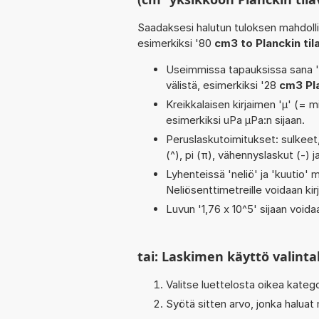
Saadaksesi halutun tuloksen mahdoll
esimerkiksi '80
cm3 to Planckin til
Useimmissa tapauksissa sana 'to
välistä, esimerkiksi '28
cm3 Pla
Kreikkalaisen kirjaimen 'µ' (= mi
esimerkiksi uPa µPa:n sijaan.
Peruslaskutoimitukset: sulkeet, 
(^), pi (π), vähennyslaskut (-) j
Lyhenteissä 'neliö' ja 'kuutio' me
Neliösenttimetreille voidaan ki
Luvun '1,76 x 10^5' sijaan voidaa
tai: Laskimen käyttö valinta
Valitse luettelosta oikea kateg
Syötä sitten arvo, jonka haluat