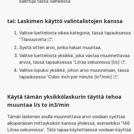
sallittuja tässä vaiheessa
tai: Laskimen käyttö valintalistojen kanssa
Valitse luettelosta oikea kategoria, tässä tapauksessa
'
Tilavuusvirta
'.
Syötä sitten arvo, jonka haluat muuntaa.
Valitse luettelosta yksikkö, joka vastaa muunnettavaa
arvoa, tässä tapauksessa '
Litraa sekunnissa [l/s]
'.
Valitse lopuksi yksikkö, johon arvo muunnetaan, tässä
tapauksessa '
Cubic inch per minute [in³/min]
'.
Käytä tämän yksikkölaskurin täyttä tehoa
muuntaa l/s to in3/min
Tämän laskimen avulla muunnettava arvo voidaan syöttää
alkuperäisen mittayksikön kanssa yhdessä, esimerkiksi '146
Litraa sekunnissa'. Tätä tapaa käytettäessä voidaan käyttää