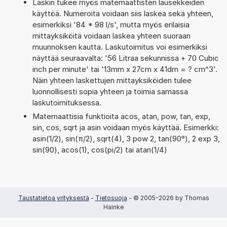
Laskin tukee myös matemaattisten lausekkeiden
käyttöä. Numeroita voidaan siis laskea sekä yhteen,
esimerkiksi '84 * 98 l/s', mutta myös erilaisia
mittayksiköitä voidaan laskea yhteen suoraan
muunnoksen kautta. Laskutoimitus voi esimerkiksi
näyttää seuraavalta: '56 Litraa sekunnissa + 70 Cubic
inch per minute' tai '13mm x 27cm x 41dm = ? cm^3'.
Näin yhteen laskettujen mittayksiköiden tulee
luonnollisesti sopia yhteen ja toimia samassa
laskutoimituksessa.
Matemaattisia funktioita acos, atan, pow, tan, exp,
sin, cos, sqrt ja asin voidaan myös käyttää. Esimerkki:
asin(1/2), sin(π/2), sqrt(4), 3 pow 2, tan(90°), 2 exp 3,
sin(90), acos(1), cos(pi/2) tai atan(1/4)
Taustatietoa yrityksestä
-
Tietosuoja
- © 2005-2026 by Thomas
Hainke