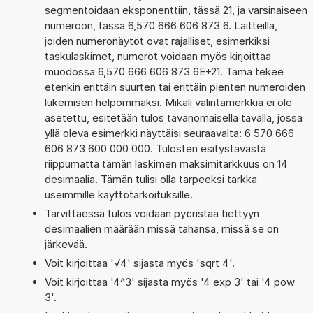
segmentoidaan eksponenttiin, tässä 21, ja varsinaiseen
numeroon, tässä 6,570 666 606 873 6. Laitteilla,
joiden numeronäytöt ovat rajalliset, esimerkiksi
taskulaskimet, numerot voidaan myös kirjoittaa
muodossa 6,570 666 606 873 6E+21. Tämä tekee
etenkin erittäin suurten tai erittäin pienten numeroiden
lukemisen helpommaksi. Mikäli valintamerkkiä ei ole
asetettu, esitetään tulos tavanomaisella tavalla, jossa
yllä oleva esimerkki näyttäisi seuraavalta: 6 570 666
606 873 600 000 000. Tulosten esitystavasta
riippumatta tämän laskimen maksimitarkkuus on 14
desimaalia. Tämän tulisi olla tarpeeksi tarkka
useimmille käyttötarkoituksille.
Tarvittaessa tulos voidaan pyöristää tiettyyn
desimaalien määrään missä tahansa, missä se on
järkevää.
Voit kirjoittaa '√4' sijasta myös 'sqrt 4'.
Voit kirjoittaa '4^3' sijasta myös '4 exp 3' tai '4 pow
3'.