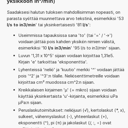
yksikköön in³/min)
Saadaksesi halutun tuloksen mahdollisimman nopeasti, on
parasta syöttää muunnettava arvo tekstinä, esimerkiksi '53
l/s to in3/min
' tai yksinkertaisesti '81
l/s
':
Useimmissa tapauksissa sana 'to' (tai '=' / '->')
voidaan jättää pois kahden yksikön nimien välistä,
esimerkiksi '10
l/s in3/min
' '95 l/s to in3/min' sijaan.
Luvun '1,31 x 10^5' sijaan voidaan kirjoittaa 1,31e5.
Kirjain 'e' tarkoittaa 'eksponenttia'.
Lyhenteissä 'neliö' ja 'kuutio' merkki '^' voidaan jättää
pois '^2' ja '^3':n tilalle. Neliösenttimetreille voidaan
kirjoittaa cm² muodossa cm^2:n sijaan.
Kreikkalaisen kirjaimen 'µ' (= mikro) sijaan voidaan
käyttää yksinkertaista 'u'-kirjainta, esimerkiksi uPa
µPa:n sijaan.
Peruslaskutoimitukset: neliöjuuri (√), kertolaskut (*, x),
sulkeet, vähennyslaskut (-), yhteenlaskut (+),
eksponentti (^), pi (π) ja jakolaskut (/, :, ÷) ovat