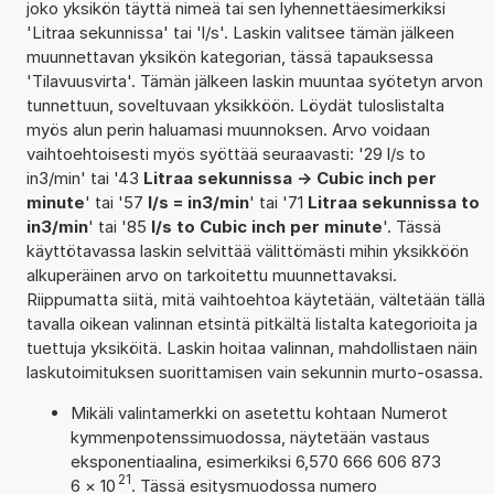
joko yksikön täyttä nimeä tai sen lyhennettäesimerkiksi
'Litraa sekunnissa' tai 'l/s'. Laskin valitsee tämän jälkeen
muunnettavan yksikön kategorian, tässä tapauksessa
'Tilavuusvirta'. Tämän jälkeen laskin muuntaa syötetyn arvon
tunnettuun, soveltuvaan yksikköön. Löydät tuloslistalta
myös alun perin haluamasi muunnoksen. Arvo voidaan
vaihtoehtoisesti myös syöttää seuraavasti: '29 l/s to
in3/min' tai '43
Litraa sekunnissa -> Cubic inch per
minute
' tai '57
l/s = in3/min
' tai '71
Litraa sekunnissa to
in3/min
' tai '85
l/s to Cubic inch per minute
'. Tässä
käyttötavassa laskin selvittää välittömästi mihin yksikköön
alkuperäinen arvo on tarkoitettu muunnettavaksi.
Riippumatta siitä, mitä vaihtoehtoa käytetään, vältetään tällä
tavalla oikean valinnan etsintä pitkältä listalta kategorioita ja
tuettuja yksiköitä. Laskin hoitaa valinnan, mahdollistaen näin
laskutoimituksen suorittamisen vain sekunnin murto-osassa.
Mikäli valintamerkki on asetettu kohtaan Numerot
kymmenpotenssimuodossa, näytetään vastaus
eksponentiaalina, esimerkiksi 6,570 666 606 873
21
6
×
10
. Tässä esitysmuodossa numero