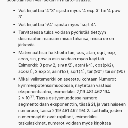
Voit kirjoittaa '4^3' sijasta myös '4 exp 3' tai '4 pow
3'.
Voit kirjoittaa '√4' sijasta myös 'sqrt 4'.
Tarvittaessa tulos voidaan pyöristää tiettyyn
desimaalien määrään missä tahansa, missä se on
järkevää.
Matemaattisia funktioita tan, cos, atan, sqrt, exp,
acos, sin, pow ja asin voidaan myös käyttää.
Esimerkki: 3 pow 2, sin(π/2), atan(1/4), cos(pi/2),
acos(1), 2 exp 3, asin(1/2), sqrt(4), tan(90°) tai sin(90)
Mikäli valintamerkki on asetettu kohtaan Numerot
kymmenpotenssimuodossa, näytetään vastaus
eksponentiaalina, esimerkiksi 2,119 481 462 194
21
2
×
10
. Tässä esitysmuodossa numero
segmentoidaan eksponenttiin, tässä 21, ja varsinaiseen
numeroon, tässä 2,119 481 462 194 2. Laitteilla, joiden
numeronäytöt ovat rajalliset, esimerkiksi
taskulaskimet, numerot voidaan myös kirjoittaa