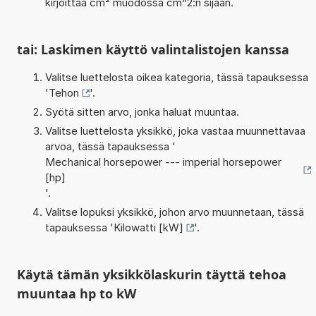
kirjoittaa cm² muodossa cm^2:n sijaan.
tai: Laskimen käyttö valintalistojen kanssa
Valitse luettelosta oikea kategoria, tässä tapauksessa
'
Tehon
'.
Syötä sitten arvo, jonka haluat muuntaa.
Valitse luettelosta yksikkö, joka vastaa muunnettavaa
arvoa, tässä tapauksessa '
Mechanical horsepower --- imperial horsepower
[hp]
'.
Valitse lopuksi yksikkö, johon arvo muunnetaan, tässä
tapauksessa '
Kilowatti [kW]
'.
Käytä tämän yksikkölaskurin täyttä tehoa
muuntaa hp to kW