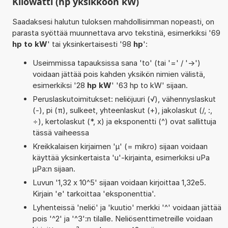
Kilowatti (hp yksikköön kW)
Saadaksesi halutun tuloksen mahdollisimman nopeasti, on
parasta syöttää muunnettava arvo tekstinä, esimerkiksi '69
hp to kW
' tai yksinkertaisesti '98
hp
':
Useimmissa tapauksissa sana 'to' (tai '=' / '->')
voidaan jättää pois kahden yksikön nimien välistä,
esimerkiksi '28
hp kW
' '63 hp to kW' sijaan.
Peruslaskutoimitukset: neliöjuuri (√), vähennyslaskut
(-), pi (π), sulkeet, yhteenlaskut (+), jakolaskut (/, :,
÷), kertolaskut (*, x) ja eksponentti (^) ovat sallittuja
tässä vaiheessa
Kreikkalaisen kirjaimen 'µ' (= mikro) sijaan voidaan
käyttää yksinkertaista 'u'-kirjainta, esimerkiksi uPa
µPa:n sijaan.
Luvun '1,32 x 10^5' sijaan voidaan kirjoittaa 1,32e5.
Kirjain 'e' tarkoittaa 'eksponenttia'.
Lyhenteissä 'neliö' ja 'kuutio' merkki '^' voidaan jättää
pois '^2' ja '^3':n tilalle. Neliösenttimetreille voidaan