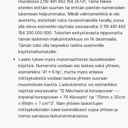
muodossa 2,119 481 462 194 2E+21. Tämä tekee
etenkin erittäin suurten tai erittäin pienten numeroiden
lukemisen helpommaksi. Mikäli valintamerkkiä ei ole
asetettu, esitetään tulos tavanomaisella tavalla, jossa
yllä oleva esimerkki näyttäisi seuraavalta: 2 119 481 462
194 200 000 000. Tulosten esitystavasta riippumatta
tämän laskimen maksimitarkkuus on 14 desimaalia.
Tämän tulisi olla tarpeeksi tarkka useimmille
käyttötarkoituksille.
Laskin tukee myös matemaattisten lausekkeiden
käyttöä. Numeroita voidaan siis laskea sekä yhteen,
esimerkiksi '41 * 6 hp', mutta myös erilaisia
mittayksiköitä voidaan laskea yhteen suoraan
muunnoksen kautta. Laskutoimitus voi esimerkiksi
näyttää seuraavalta: '12 Mechanical horsepower ---
imperial horsepower + 76 Kilowatti' tai '70mm x 35cm
x 99dm = ? cm^3'. Näin yhteen laskettujen
mittayksiköiden tulee luonnollisesti sopia yhteen ja
toimia samassa laskutoimituksessa.