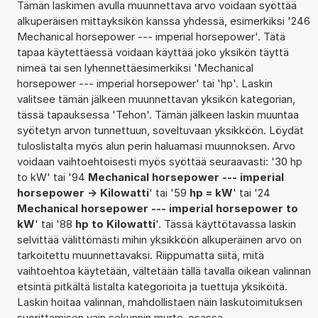
Tämän laskimen avulla muunnettava arvo voidaan syöttää
alkuperäisen mittayksikön kanssa yhdessä, esimerkiksi '246
Mechanical horsepower --- imperial horsepower'. Tätä
tapaa käytettäessä voidaan käyttää joko yksikön täyttä
nimeä tai sen lyhennettäesimerkiksi 'Mechanical
horsepower --- imperial horsepower' tai 'hp'. Laskin
valitsee tämän jälkeen muunnettavan yksikön kategorian,
tässä tapauksessa 'Tehon'. Tämän jälkeen laskin muuntaa
syötetyn arvon tunnettuun, soveltuvaan yksikköön. Löydät
tuloslistalta myös alun perin haluamasi muunnoksen. Arvo
voidaan vaihtoehtoisesti myös syöttää seuraavasti: '30 hp
to kW' tai '94
Mechanical horsepower --- imperial
horsepower -> Kilowatti
' tai '59
hp = kW
' tai '24
Mechanical horsepower --- imperial horsepower to
kW
' tai '88
hp to Kilowatti
'. Tässä käyttötavassa laskin
selvittää välittömästi mihin yksikköön alkuperäinen arvo on
tarkoitettu muunnettavaksi. Riippumatta siitä, mitä
vaihtoehtoa käytetään, vältetään tällä tavalla oikean valinnan
etsintä pitkältä listalta kategorioita ja tuettuja yksiköitä.
Laskin hoitaa valinnan, mahdollistaen näin laskutoimituksen
suorittamisen vain sekunnin murto-osassa.