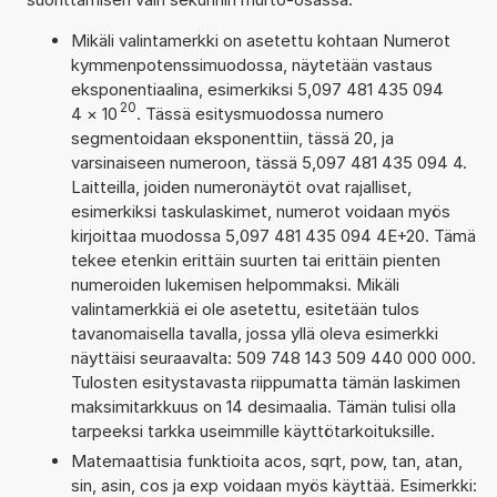
Mikäli valintamerkki on asetettu kohtaan Numerot
kymmenpotenssimuodossa, näytetään vastaus
eksponentiaalina, esimerkiksi 5,097 481 435 094
20
4
×
10
. Tässä esitysmuodossa numero
segmentoidaan eksponenttiin, tässä 20, ja
varsinaiseen numeroon, tässä 5,097 481 435 094 4.
Laitteilla, joiden numeronäytöt ovat rajalliset,
esimerkiksi taskulaskimet, numerot voidaan myös
kirjoittaa muodossa 5,097 481 435 094 4E+20. Tämä
tekee etenkin erittäin suurten tai erittäin pienten
numeroiden lukemisen helpommaksi. Mikäli
valintamerkkiä ei ole asetettu, esitetään tulos
tavanomaisella tavalla, jossa yllä oleva esimerkki
näyttäisi seuraavalta: 509 748 143 509 440 000 000.
Tulosten esitystavasta riippumatta tämän laskimen
maksimitarkkuus on 14 desimaalia. Tämän tulisi olla
tarpeeksi tarkka useimmille käyttötarkoituksille.
Matemaattisia funktioita acos, sqrt, pow, tan, atan,
sin, asin, cos ja exp voidaan myös käyttää. Esimerkki: