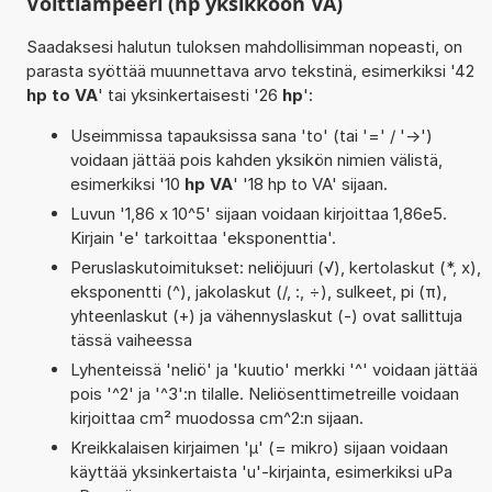
Volttiampeeri (hp yksikköön VA)
Saadaksesi halutun tuloksen mahdollisimman nopeasti, on
parasta syöttää muunnettava arvo tekstinä, esimerkiksi '42
hp to VA
' tai yksinkertaisesti '26
hp
':
Useimmissa tapauksissa sana 'to' (tai '=' / '->')
voidaan jättää pois kahden yksikön nimien välistä,
esimerkiksi '10
hp VA
' '18 hp to VA' sijaan.
Luvun '1,86 x 10^5' sijaan voidaan kirjoittaa 1,86e5.
Kirjain 'e' tarkoittaa 'eksponenttia'.
Peruslaskutoimitukset: neliöjuuri (√), kertolaskut (*, x),
eksponentti (^), jakolaskut (/, :, ÷), sulkeet, pi (π),
yhteenlaskut (+) ja vähennyslaskut (-) ovat sallittuja
tässä vaiheessa
Lyhenteissä 'neliö' ja 'kuutio' merkki '^' voidaan jättää
pois '^2' ja '^3':n tilalle. Neliösenttimetreille voidaan
kirjoittaa cm² muodossa cm^2:n sijaan.
Kreikkalaisen kirjaimen 'µ' (= mikro) sijaan voidaan
käyttää yksinkertaista 'u'-kirjainta, esimerkiksi uPa