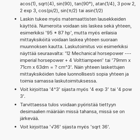
acos(1), sqrt(4), sin(90), tan(90°), atan(1/4), 3 pow 2,
2 exp 3, cos(pi/2), sin(π/2) tai asin(1/2)
Laskin tukee myös matemaattisten lausekkeiden
käyttöä. Numeroita voidaan siis laskea sekä yhteen,
esimerkiksi '95 * 87 hp', mutta myös erilaisia
mittayksiköitä voidaan laskea yhteen suoraan
muunnoksen kautta. Laskutoimitus voi esimerkiksi
näyttää seuraavalta: '12 Mechanical horsepower ---
imperial horsepower + 4 Volttiampeeri' tai '79mm x
71cm x 63dm = ? cm^3'. Näin yhteen laskettujen
mittayksiköiden tulee luonnollisesti sopia yhteen ja
toimia samassa laskutoimituksessa.
Voit kirjoittaa '4^3' sijasta myös '4 exp 3' tai '4 pow
3'.
Tarvittaessa tulos voidaan pyöristää tiettyyn
desimaalien määrään missä tahansa, missä se on
järkevää.
Voit kirjoittaa '√36' sijasta myös 'sqrt 36'.