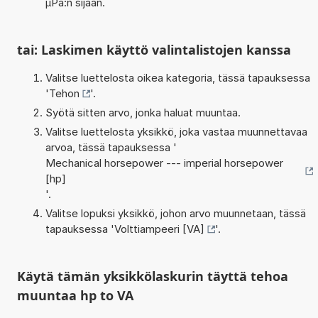
µPa:n sijaan.
tai: Laskimen käyttö valintalistojen kanssa
Valitse luettelosta oikea kategoria, tässä tapauksessa
'
Tehon
'.
Syötä sitten arvo, jonka haluat muuntaa.
Valitse luettelosta yksikkö, joka vastaa muunnettavaa
arvoa, tässä tapauksessa '
Mechanical horsepower --- imperial horsepower
[hp]
'.
Valitse lopuksi yksikkö, johon arvo muunnetaan, tässä
tapauksessa '
Volttiampeeri [VA]
'.
Käytä tämän yksikkölaskurin täyttä tehoa
muuntaa hp to VA