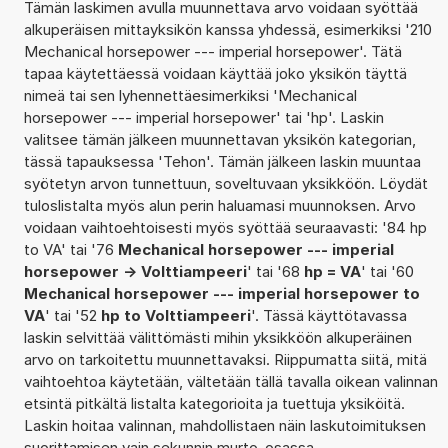
Tämän laskimen avulla muunnettava arvo voidaan syöttää
alkuperäisen mittayksikön kanssa yhdessä, esimerkiksi '210
Mechanical horsepower --- imperial horsepower'. Tätä
tapaa käytettäessä voidaan käyttää joko yksikön täyttä
nimeä tai sen lyhennettäesimerkiksi 'Mechanical
horsepower --- imperial horsepower' tai 'hp'. Laskin
valitsee tämän jälkeen muunnettavan yksikön kategorian,
tässä tapauksessa 'Tehon'. Tämän jälkeen laskin muuntaa
syötetyn arvon tunnettuun, soveltuvaan yksikköön. Löydät
tuloslistalta myös alun perin haluamasi muunnoksen. Arvo
voidaan vaihtoehtoisesti myös syöttää seuraavasti: '84 hp
to VA' tai '76
Mechanical horsepower --- imperial
horsepower -> Volttiampeeri
' tai '68
hp = VA
' tai '60
Mechanical horsepower --- imperial horsepower to
VA
' tai '52
hp to Volttiampeeri
'. Tässä käyttötavassa
laskin selvittää välittömästi mihin yksikköön alkuperäinen
arvo on tarkoitettu muunnettavaksi. Riippumatta siitä, mitä
vaihtoehtoa käytetään, vältetään tällä tavalla oikean valinnan
etsintä pitkältä listalta kategorioita ja tuettuja yksiköitä.
Laskin hoitaa valinnan, mahdollistaen näin laskutoimituksen
suorittamisen vain sekunnin murto-osassa.