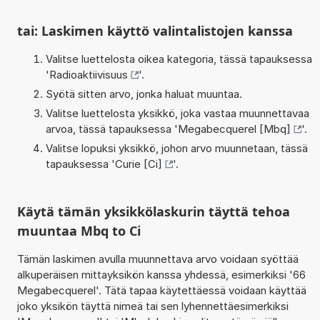
tai: Laskimen käyttö valintalistojen kanssa
Valitse luettelosta oikea kategoria, tässä tapauksessa
'
Radioaktiivisuus
'.
Syötä sitten arvo, jonka haluat muuntaa.
Valitse luettelosta yksikkö, joka vastaa muunnettavaa
arvoa, tässä tapauksessa '
Megabecquerel [Mbq]
'.
Valitse lopuksi yksikkö, johon arvo muunnetaan, tässä
tapauksessa '
Curie [Ci]
'.
Käytä tämän yksikkölaskurin täyttä tehoa
muuntaa Mbq to Ci
Tämän laskimen avulla muunnettava arvo voidaan syöttää
alkuperäisen mittayksikön kanssa yhdessä, esimerkiksi '66
Megabecquerel'. Tätä tapaa käytettäessä voidaan käyttää
joko yksikön täyttä nimeä tai sen lyhennettäesimerkiksi