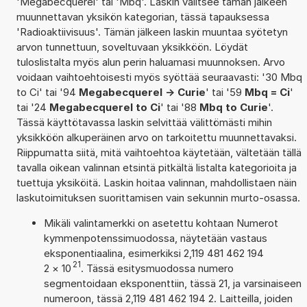
'Megabecquerel' tai 'Mbq'. Laskin valitsee tämän jälkeen
muunnettavan yksikön kategorian, tässä tapauksessa
'Radioaktiivisuus'. Tämän jälkeen laskin muuntaa syötetyn
arvon tunnettuun, soveltuvaan yksikköön. Löydät
tuloslistalta myös alun perin haluamasi muunnoksen. Arvo
voidaan vaihtoehtoisesti myös syöttää seuraavasti: '30 Mbq
to Ci' tai '94
Megabecquerel -> Curie
' tai '59
Mbq = Ci
'
tai '24
Megabecquerel to Ci
' tai '88
Mbq to Curie
'.
Tässä käyttötavassa laskin selvittää välittömästi mihin
yksikköön alkuperäinen arvo on tarkoitettu muunnettavaksi.
Riippumatta siitä, mitä vaihtoehtoa käytetään, vältetään tällä
tavalla oikean valinnan etsintä pitkältä listalta kategorioita ja
tuettuja yksiköitä. Laskin hoitaa valinnan, mahdollistaen näin
laskutoimituksen suorittamisen vain sekunnin murto-osassa.
Mikäli valintamerkki on asetettu kohtaan Numerot
kymmenpotenssimuodossa, näytetään vastaus
eksponentiaalina, esimerkiksi 2,119 481 462 194
21
2
×
10
. Tässä esitysmuodossa numero
segmentoidaan eksponenttiin, tässä 21, ja varsinaiseen
numeroon, tässä 2,119 481 462 194 2. Laitteilla, joiden