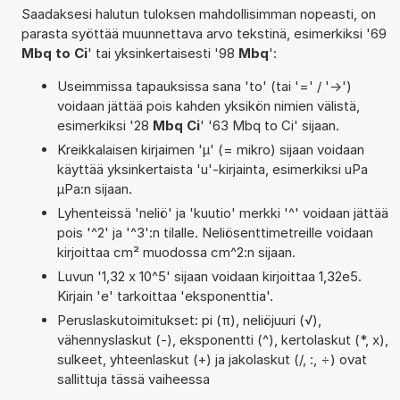
Saadaksesi halutun tuloksen mahdollisimman nopeasti, on
parasta syöttää muunnettava arvo tekstinä, esimerkiksi '69
Mbq to Ci
' tai yksinkertaisesti '98
Mbq
':
Useimmissa tapauksissa sana 'to' (tai '=' / '->')
voidaan jättää pois kahden yksikön nimien välistä,
esimerkiksi '28
Mbq Ci
' '63 Mbq to Ci' sijaan.
Kreikkalaisen kirjaimen 'µ' (= mikro) sijaan voidaan
käyttää yksinkertaista 'u'-kirjainta, esimerkiksi uPa
µPa:n sijaan.
Lyhenteissä 'neliö' ja 'kuutio' merkki '^' voidaan jättää
pois '^2' ja '^3':n tilalle. Neliösenttimetreille voidaan
kirjoittaa cm² muodossa cm^2:n sijaan.
Luvun '1,32 x 10^5' sijaan voidaan kirjoittaa 1,32e5.
Kirjain 'e' tarkoittaa 'eksponenttia'.
Peruslaskutoimitukset: pi (π), neliöjuuri (√),
vähennyslaskut (-), eksponentti (^), kertolaskut (*, x),
sulkeet, yhteenlaskut (+) ja jakolaskut (/, :, ÷) ovat
sallittuja tässä vaiheessa