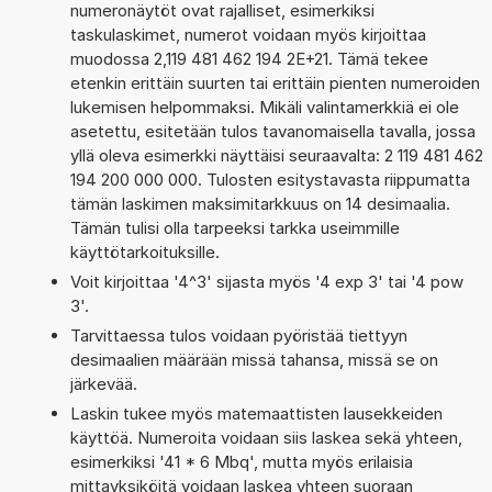
numeronäytöt ovat rajalliset, esimerkiksi
taskulaskimet, numerot voidaan myös kirjoittaa
muodossa 2,119 481 462 194 2E+21. Tämä tekee
etenkin erittäin suurten tai erittäin pienten numeroiden
lukemisen helpommaksi. Mikäli valintamerkkiä ei ole
asetettu, esitetään tulos tavanomaisella tavalla, jossa
yllä oleva esimerkki näyttäisi seuraavalta: 2 119 481 462
194 200 000 000. Tulosten esitystavasta riippumatta
tämän laskimen maksimitarkkuus on 14 desimaalia.
Tämän tulisi olla tarpeeksi tarkka useimmille
käyttötarkoituksille.
Voit kirjoittaa '4^3' sijasta myös '4 exp 3' tai '4 pow
3'.
Tarvittaessa tulos voidaan pyöristää tiettyyn
desimaalien määrään missä tahansa, missä se on
järkevää.
Laskin tukee myös matemaattisten lausekkeiden
käyttöä. Numeroita voidaan siis laskea sekä yhteen,
esimerkiksi '41 * 6 Mbq', mutta myös erilaisia
mittayksiköitä voidaan laskea yhteen suoraan