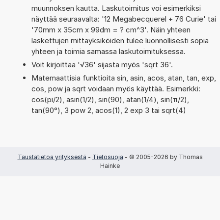
muunnoksen kautta. Laskutoimitus voi esimerkiksi
näyttää seuraavalta: '12 Megabecquerel + 76 Curie' tai
'70mm x 35cm x 99dm = ? cm^3'. Näin yhteen
laskettujen mittayksiköiden tulee luonnollisesti sopia
yhteen ja toimia samassa laskutoimituksessa.
Voit kirjoittaa '√36' sijasta myös 'sqrt 36'.
Matemaattisia funktioita sin, asin, acos, atan, tan, exp,
cos, pow ja sqrt voidaan myös käyttää. Esimerkki:
cos(pi/2), asin(1/2), sin(90), atan(1/4), sin(π/2),
tan(90°), 3 pow 2, acos(1), 2 exp 3 tai sqrt(4)
Taustatietoa yrityksestä
-
Tietosuoja
- © 2005-2026 by Thomas
Hainke