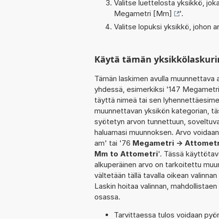
Valitse luettelosta yksikkö, j
Megametri [Mm]
'.
Valitse lopuksi yksikkö, johon
Käytä tämän yksikkölaskur
Tämän laskimen avulla muunnettava a
yhdessä, esimerkiksi '147 Megametri
täyttä nimeä tai sen lyhennettäesime
muunnettavan yksikön kategorian, tä
syötetyn arvon tunnettuun, soveltuva
haluamasi muunnoksen. Arvo voidaan
am' tai '76
Megametri -> Attometr
Mm to Attometri
'. Tässä käyttötav
alkuperäinen arvo on tarkoitettu muu
vältetään tällä tavalla oikean valinnan 
Laskin hoitaa valinnan, mahdollistaen
osassa.
Tarvittaessa tulos voidaan pyö