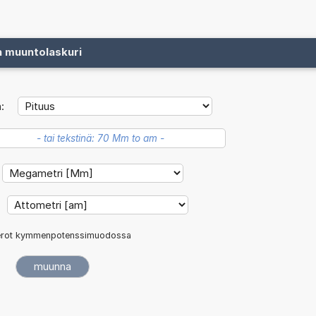
n muuntolaskuri
:
rot kymmenpotenssimuodossa