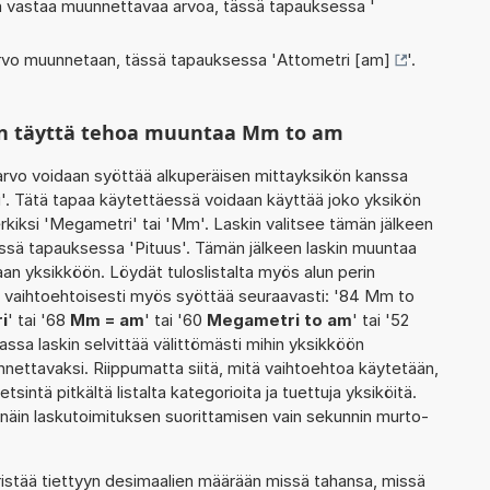
oka vastaa muunnettavaa arvoa, tässä tapauksessa '
 arvo muunnetaan, tässä tapauksessa '
Attometri [am]
'.
in täyttä tehoa muuntaa Mm to am
rvo voidaan syöttää alkuperäisen mittayksikön kanssa
'. Tätä tapaa käytettäessä voidaan käyttää joko yksikön
rkiksi 'Megametri' tai 'Mm'. Laskin valitsee tämän jälkeen
ssä tapauksessa 'Pituus'. Tämän jälkeen laskin muuntaa
an yksikköön. Löydät tuloslistalta myös alun perin
 vaihtoehtoisesti myös syöttää seuraavasti: '84 Mm to
i
' tai '68
Mm = am
' tai '60
Megametri to am
' tai '52
assa laskin selvittää välittömästi mihin yksikköön
nnettavaksi. Riippumatta siitä, mitä vaihtoehtoa käytetään,
etsintä pitkältä listalta kategorioita ja tuettuja yksiköitä.
 näin laskutoimituksen suorittamisen vain sekunnin murto-
ristää tiettyyn desimaalien määrään missä tahansa, missä