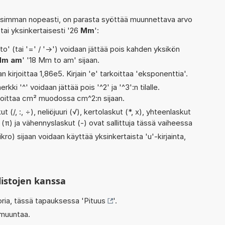
isimman nopeasti, on parasta syöttää muunnettava arvo
 tai yksinkertaisesti '26
Mm
':
' (tai '=' / '->') voidaan jättää pois kahden yksikön
m am
' '18 Mm to am' sijaan.
n kirjoittaa 1,86e5. Kirjain 'e' tarkoittaa 'eksponenttia'.
rkki '^' voidaan jättää pois '^2' ja '^3':n tilalle.
rjoittaa cm² muodossa cm^2:n sijaan.
 (/, :, ÷), neliöjuuri (√), kertolaskut (*, x), yhteenlaskut
i (π) ja vähennyslaskut (-) ovat sallittuja tässä vaiheessa
kro) sijaan voidaan käyttää yksinkertaista 'u'-kirjainta,
listojen kanssa
oria, tässä tapauksessa '
Pituus
'.
 muuntaa.