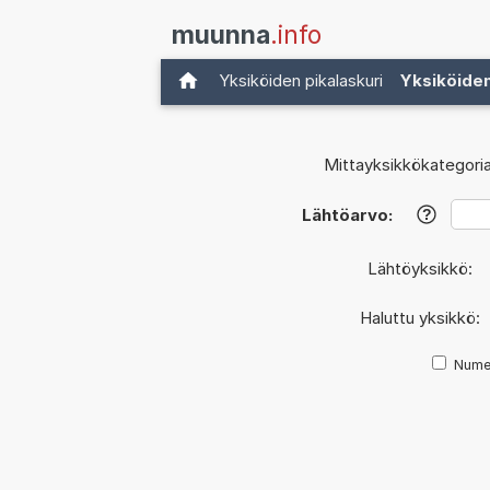
muunna
.info
Yksiköiden pikalaskuri
Yksiköide
Mittayksikkökategoria
Lähtöarvo:
?
Lähtöyksikkö:
Haluttu yksikkö:
Nume