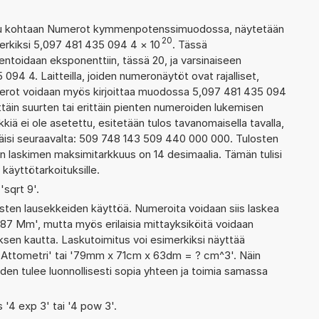
ettu kohtaan Numerot kymmenpotenssimuodossa, näytetään
20
erkiksi 5,097 481 435 094 4
×
10
. Tässä
oidaan eksponenttiin, tässä 20, ja varsinaiseen
94 4. Laitteilla, joiden numeronäytöt ovat rajalliset,
merot voidaan myös kirjoittaa muodossa 5,097 481 435 094
täin suurten tai erittäin pienten numeroiden lukemisen
kiä ei ole asetettu, esitetään tulos tavanomaisella tavalla,
ttäisi seuraavalta: 509 748 143 509 440 000 000. Tulosten
n laskimen maksimitarkkuus on 14 desimaalia. Tämän tulisi
 käyttötarkoituksille.
'sqrt 9'.
ten lausekkeiden käyttöä. Numeroita voidaan siis laskea
 87 Mm', mutta myös erilaisia mittayksiköitä voidaan
en kautta. Laskutoimitus voi esimerkiksi näyttää
4 Attometri' tai '79mm x 71cm x 63dm = ? cm^3'. Näin
den tulee luonnollisesti sopia yhteen ja toimia samassa
s '4 exp 3' tai '4 pow 3'.