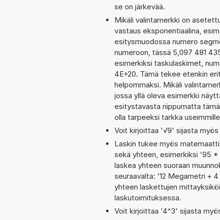
se on järkevää.
Mikäli valintamerkki on aset
vastaus eksponentiaalina, esim
esitysmuodossa numero segment
numeroon, tässä 5,097 481 435 0
esimerkiksi taskulaskimet, nu
4E+20. Tämä tekee etenkin erit
helpommaksi. Mikäli valintamerk
jossa yllä oleva esimerkki näy
esitystavasta riippumatta tämä
olla tarpeeksi tarkka useimmille
Voit kirjoittaa '√9' sijasta myös 
Laskin tukee myös matemaattis
sekä yhteen, esimerkiksi '95 *
laskea yhteen suoraan muunnoks
seuraavalta: '12 Megametri + 
yhteen laskettujen mittayksiköi
laskutoimituksessa.
Voit kirjoittaa '4^3' sijasta myö