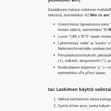
Saadaksesi halutun tuloksen mahdoll
tekstinä, esimerkiksi '42
Mm to am
'
Useimmissa tapauksissa sana 'to
nimien välistä, esimerkiksi '10
M
Luvun '1,86 x 10^5' sijaan voidaa
Lyhenteissä 'neliö' ja 'kuutio' me
Neliösenttimetreille voidaan ki
Peruslaskutoimitukset: jakolaskut
(+), sulkeet, eksponentti (^), p
Kreikkalaisen kirjaimen 'µ' (= mi
esimerkiksi uPa µPa:n sijaan.
tai: Laskimen käyttö valinta
Valitse luettelosta oikea kateg
Syötä sitten arvo, jonka haluat