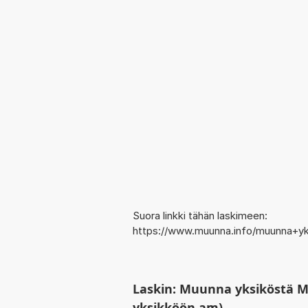
Suora linkki tähän laskimeen:
https://www.muunna.info/muunna+y
Laskin: Muunna yksiköstä 
yksikköön am)