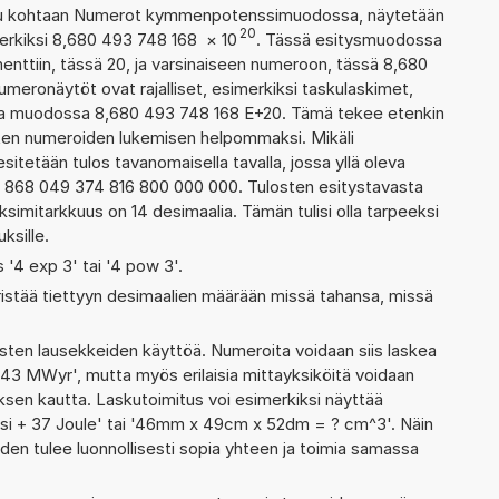
ettu kohtaan Numerot kymmenpotenssimuodossa, näytetään
20
merkiksi 8,680 493 748 168
×
10
. Tässä esitysmuodossa
ttiin, tässä 20, ja varsinaiseen numeroon, tässä 8,680
numeronäytöt ovat rajalliset, esimerkiksi taskulaskimet,
aa muodossa 8,680 493 748 168 E+20. Tämä tekee etenkin
ienten numeroiden lukemisen helpommaksi. Mikäli
esitetään tulos tavanomaisella tavalla, jossa yllä oleva
a: 868 049 374 816 800 000 000. Tulosten esitystavasta
imitarkkuus on 14 desimaalia. Tämän tulisi olla tarpeeksi
ksille.
s '4 exp 3' tai '4 pow 3'.
ristää tiettyyn desimaalien määrään missä tahansa, missä
ten lausekkeiden käyttöä. Numeroita voidaan siis laskea
 43 MWyr', mutta myös erilaisia mittayksiköitä voidaan
en kautta. Laskutoimitus voi esimerkiksi näyttää
si + 37 Joule' tai '46mm x 49cm x 52dm = ? cm^3'. Näin
den tulee luonnollisesti sopia yhteen ja toimia samassa