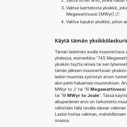
Syötä sitten arvo, jonka haluat
Valitse luettelosta yksikkö, j
Megawattivuosi [MWyr]
'.
Valitse lopuksi yksikkö, johon
Käytä tämän yksikkölaskuri
Tämän laskimen avulla muunnettava a
yhdessä, esimerkiksi '745 Megawatti
yksikön täyttä nimeä tai sen lyhenne
tämän jälkeen muunnettavan yksikön 
laskin muuntaa syötetyn arvon tunnet
alun perin haluamasi muunnoksen. Arv
MWyr to J' tai '10
Megawattivuosi 
tai '19
MWyr to Joule
'. Tässä käytt
alkuperäinen arvo on tarkoitettu muu
vältetään tällä tavalla oikean valinnan 
Laskin hoitaa valinnan, mahdollistaen
osassa.