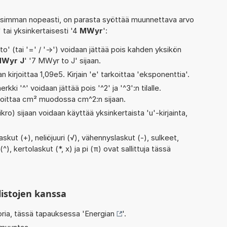
isimman nopeasti, on parasta syöttää muunnettava arvo
' tai yksinkertaisesti '4
MWyr
':
' (tai '=' / '->') voidaan jättää pois kahden yksikön
Wyr J
' '7 MWyr to J' sijaan.
n kirjoittaa 1,09e5. Kirjain 'e' tarkoittaa 'eksponenttia'.
rkki '^' voidaan jättää pois '^2' ja '^3':n tilalle.
rjoittaa cm² muodossa cm^2:n sijaan.
kro) sijaan voidaan käyttää yksinkertaista 'u'-kirjainta,
kut (+), neliöjuuri (√), vähennyslaskut (-), sulkeet,
(^), kertolaskut (*, x) ja pi (π) ovat sallittuja tässä
listojen kanssa
oria, tässä tapauksessa '
Energian
'.