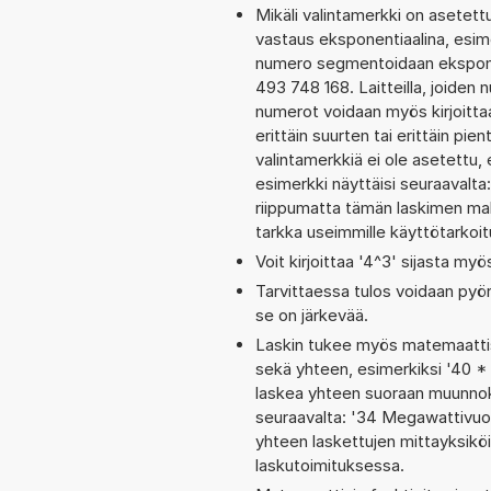
Mikäli valintamerkki on aset
vastaus eksponentiaalina, esi
numero segmentoidaan eksponen
493 748 168. Laitteilla, joiden 
numerot voidaan myös kirjoitt
erittäin suurten tai erittäin p
valintamerkkiä ei ole asetettu, 
esimerkki näyttäisi seuraavalt
riippumatta tämän laskimen maks
tarkka useimmille käyttötarkoitu
Voit kirjoittaa '4^3' sijasta myö
Tarvittaessa tulos voidaan pyö
se on järkevää.
Laskin tukee myös matemaattis
sekä yhteen, esimerkiksi '40 *
laskea yhteen suoraan muunnoks
seuraavalta: '34 Megawattivuo
yhteen laskettujen mittayksiköi
laskutoimituksessa.