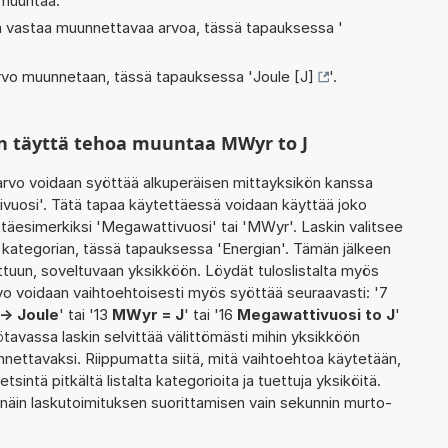
 muuntaa.
oka vastaa muunnettavaa arvoa, tässä tapauksessa '
 arvo muunnetaan, tässä tapauksessa '
Joule [J]
'.
n täyttä tehoa muuntaa MWyr to J
rvo voidaan syöttää alkuperäisen mittayksikön kanssa
vuosi'. Tätä tapaa käytettäessä voidaan käyttää joko
ttäesimerkiksi 'Megawattivuosi' tai 'MWyr'. Laskin valitsee
kategorian, tässä tapauksessa 'Energian'. Tämän jälkeen
tuun, soveltuvaan yksikköön. Löydät tuloslistalta myös
o voidaan vaihtoehtoisesti myös syöttää seuraavasti: '7
-> Joule
' tai '13
MWyr = J
' tai '16
Megawattivuosi to J
'
ötavassa laskin selvittää välittömästi mihin yksikköön
nnettavaksi. Riippumatta siitä, mitä vaihtoehtoa käytetään,
etsintä pitkältä listalta kategorioita ja tuettuja yksiköitä.
 näin laskutoimituksen suorittamisen vain sekunnin murto-