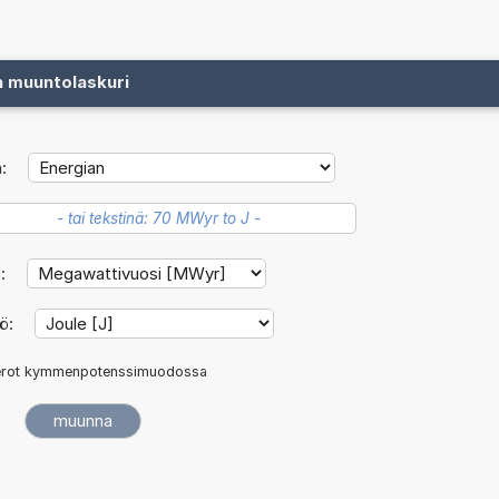
n muuntolaskuri
:
ö:
kö:
rot kymmenpotenssimuodossa