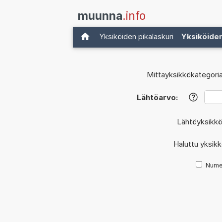
muunna
.info
Yksiköiden pikalaskuri
Yksiköide
Mittayksikkökategoria
Lähtöarvo:
?
Lähtöyksikk
Haluttu yksik
Nume