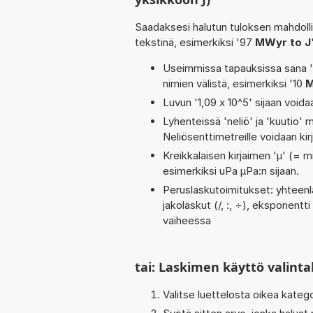
Saadaksesi halutun tuloksen mahdoll
tekstinä, esimerkiksi '97
MWyr to J
Useimmissa tapauksissa sana 'to
nimien välistä, esimerkiksi '10
M
Luvun '1,09 x 10^5' sijaan voidaa
Lyhenteissä 'neliö' ja 'kuutio' me
Neliösenttimetreille voidaan ki
Kreikkalaisen kirjaimen 'µ' (= mi
esimerkiksi uPa µPa:n sijaan.
Peruslaskutoimitukset: yhteenlas
jakolaskut (/, :, ÷), eksponentti 
vaiheessa
tai: Laskimen käyttö valinta
Valitse luettelosta oikea kateg