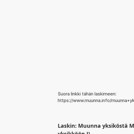
Suora linkki tähän laskimeen:
https://www.muunna.info/muunna+y
Laskin: Muunna yksiköstä M
yksikköön J)