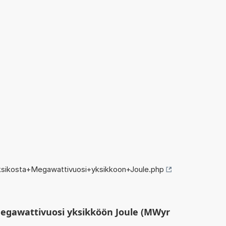
ksikosta+Megawattivuosi+yksikkoon+Joule.php
egawattivuosi yksikköön Joule (MWyr