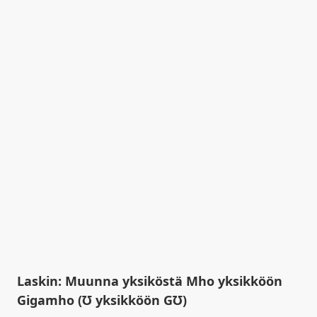
Laskin: Muunna yksiköstä Mho yksikköön
Gigamho (℧ yksikköön G℧)