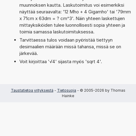
muunnoksen kautta. Laskutoimitus voi esimerkiksi
näyttää seuraavalta: '12 Mho + 4 Gigamho' tai '79mm
x 71cm x 63dm = ? cm^3'. Näin yhteen laskettujen
mittayksiköiden tulee luonnollisesti sopia yhteen ja
toimia samassa laskutoimituksessa.
Tarvittaessa tulos voidaan pyöristää tiettyyn
desimaalien määrään missä tahansa, missä se on
järkevää.
Voit kirjoittaa '√4' sijasta myös 'sqrt 4'.
Taustatietoa yrityksestä
-
Tietosuoja
- © 2005-2026 by Thomas
Hainke