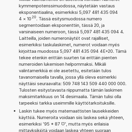
kymmenpotenssimuodossa, näytetään vastaus
eksponentiaalina, esimerkiksi 5,097 481 435 094
20
4
×
10
. Tässä esitysmuodossa numero
segmentoidaan eksponenttiin, tässä 20, ja
varsinaiseen numeroon, tässä 5,097 481 435 094 4.
Laitteilla, joiden numeronäytöt ovat rajalliset,
esimerkiksi taskulaskimet, numerot voidaan myös
kirjoittaa muodossa 5,097 481 435 094 4E+20. Tämä
tekee etenkin erittäin suurten tai erittäin pienten
numeroiden lukemisen helpommaksi. Mikäli
valintamerkkiä ei ole asetettu, esitetään tulos
tavanomaisella tavalla, jossa yllä oleva esimerkki
näyttäisi seuraavalta: 509 748 143 509 440 000 000.
Tulosten esitystavasta riippumatta tämän laskimen
maksimitarkkuus on 14 desimaalia. Tämän tulisi olla
tarpeeksi tarkka useimmille käyttötarkoituksille.
Laskin tukee myös matemaattisten lausekkeiden
käyttöä. Numeroita voidaan siis laskea sekä yhteen,
esimerkiksi '95 * 87 ℧', mutta myös erilaisia
mittayksiköitä voidaan laskea yhteen suoraan