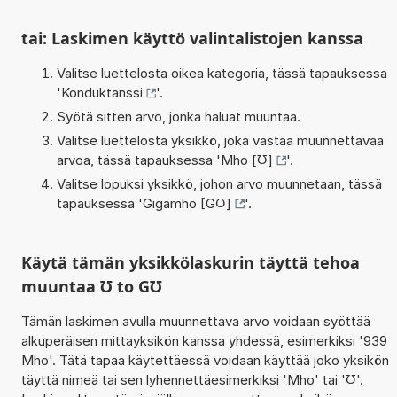
tai: Laskimen käyttö valintalistojen kanssa
Valitse luettelosta oikea kategoria, tässä tapauksessa
'
Konduktanssi
'.
Syötä sitten arvo, jonka haluat muuntaa.
Valitse luettelosta yksikkö, joka vastaa muunnettavaa
arvoa, tässä tapauksessa '
Mho [℧]
'.
Valitse lopuksi yksikkö, johon arvo muunnetaan, tässä
tapauksessa '
Gigamho [G℧]
'.
Käytä tämän yksikkölaskurin täyttä tehoa
muuntaa ℧ to G℧
Tämän laskimen avulla muunnettava arvo voidaan syöttää
alkuperäisen mittayksikön kanssa yhdessä, esimerkiksi '939
Mho'. Tätä tapaa käytettäessä voidaan käyttää joko yksikön
täyttä nimeä tai sen lyhennettäesimerkiksi 'Mho' tai '℧'.