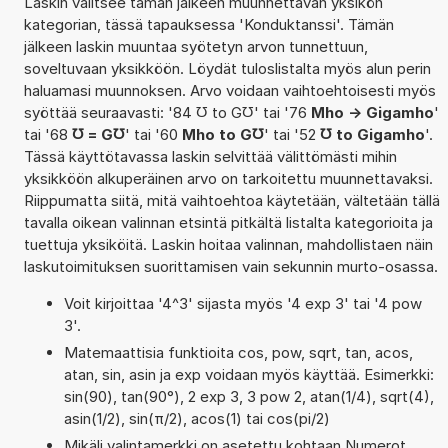
Laskin valitsee tämän jälkeen muunnettavan yksikön
kategorian, tässä tapauksessa 'Konduktanssi'. Tämän
jälkeen laskin muuntaa syötetyn arvon tunnettuun,
soveltuvaan yksikköön. Löydät tuloslistalta myös alun perin
haluamasi muunnoksen. Arvo voidaan vaihtoehtoisesti myös
syöttää seuraavasti: '84 ℧ to G℧' tai '76
Mho -> Gigamho
'
tai '68
℧ = G℧
' tai '60
Mho to G℧
' tai '52
℧ to Gigamho
'.
Tässä käyttötavassa laskin selvittää välittömästi mihin
yksikköön alkuperäinen arvo on tarkoitettu muunnettavaksi.
Riippumatta siitä, mitä vaihtoehtoa käytetään, vältetään tällä
tavalla oikean valinnan etsintä pitkältä listalta kategorioita ja
tuettuja yksiköitä. Laskin hoitaa valinnan, mahdollistaen näin
laskutoimituksen suorittamisen vain sekunnin murto-osassa.
Voit kirjoittaa '4^3' sijasta myös '4 exp 3' tai '4 pow
3'.
Matemaattisia funktioita cos, pow, sqrt, tan, acos,
atan, sin, asin ja exp voidaan myös käyttää. Esimerkki:
sin(90), tan(90°), 2 exp 3, 3 pow 2, atan(1/4), sqrt(4),
asin(1/2), sin(π/2), acos(1) tai cos(pi/2)
Mikäli valintamerkki on asetettu kohtaan Numerot