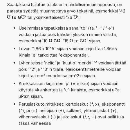
Saadaksesi halutun tuloksen mahdollisimman nopeasti, on
parasta syöttää muunnettava arvo tekstinä, esimerkiksi '42
℧ to G℧
' tai yksinkertaisesti '26
℧
':
Useimmissa tapauksissa sana 'to' (tai '=' / '->')
voidaan jättää pois kahden yksikön nimien välistä,
esimerkiksi '10
℧ G℧
' '18 ℧ to G℧' sijaan.
Luvun '1,86 x 10^5' sijaan voidaan kirjoittaa 1,86e5.
Kirjain 'e' tarkoittaa 'eksponenttia'.
Lyhenteissä 'neliö' ja 'kuutio' merkki '^' voidaan jättää
pois '^2' ja '^3':n tilalle. Neliösenttimetreille voidaan
kirjoittaa cm² muodossa cm^2:n sijaan.
Kreikkalaisen kirjaimen 'µ' (= mikro) sijaan voidaan
käyttää yksinkertaista 'u'-kirjainta, esimerkiksi uPa
µPa:n sijaan.
Peruslaskutoimitukset: kertolaskut (*, x), eksponentti
(^), pi (π), neliöjuuri (√), sulkeet, yhteenlaskut (+),
vähennyslaskut (-) ja jakolaskut (/, :, ÷) ovat sallittuja
tässä vaiheessa