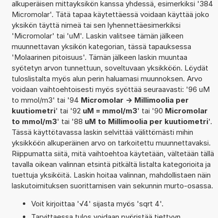
alkuperäisen mittayksikön kanssa yhdessä, esimerkiksi '384
Micromolar'. Tätä tapaa käytettäessä voidaan käyttää joko
yksikön täyttä nimeä tai sen lyhennettäesimerkiksi
'Micromolar' tai 'uM'. Laskin valitsee tämän jälkeen
muunnettavan yksikön kategorian, tässä tapauksessa
'Molaarinen pitoisuus'. Tämän jälkeen laskin muuntaa
syötetyn arvon tunnettuun, soveltuvaan yksikköön. Löydät
tuloslistalta myös alun perin haluamasi muunnoksen. Arvo
voidaan vaihtoehtoisesti myös syöttää seuraavasti: '96 uM
to mmol/m3' tai '94
Micromolar -> Millimoolia per
kuutiometri
' tai '92
uM = mmol/m3
' tai '90
Micromolar
to mmol/m3
' tai '88
uM to Millimoolia per kuutiometri
'.
Tässä käyttötavassa laskin selvittää välittömästi mihin
yksikköön alkuperäinen arvo on tarkoitettu muunnettavaksi.
Riippumatta siitä, mitä vaihtoehtoa käytetään, vältetään tällä
tavalla oikean valinnan etsintä pitkältä listalta kategorioita ja
tuettuja yksiköitä. Laskin hoitaa valinnan, mahdollistaen näin
laskutoimituksen suorittamisen vain sekunnin murto-osassa.
Voit kirjoittaa '√4' sijasta myös 'sqrt 4'.
Tarvittaessa tulos voidaan pyöristää tiettyyn