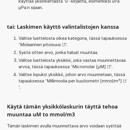
käyttää yksinkertaista 'u'-kirjainta, esimerkiksi uPa
µPa:n sijaan.
tai: Laskimen käyttö valintalistojen kanssa
Valitse luettelosta oikea kategoria, tässä tapauksessa
'
Molaarinen pitoisuus
'.
Syötä sitten arvo, jonka haluat muuntaa.
Valitse luettelosta yksikkö, joka vastaa muunnettavaa
arvoa, tässä tapauksessa '
Micromolar [µM]
'.
Valitse lopuksi yksikkö, johon arvo muunnetaan, tässä
tapauksessa '
Millimoolia per kuutiometri [mmol/m³]
'.
Käytä tämän yksikkölaskurin täyttä tehoa
muuntaa uM to mmol/m3
Tämän laskimen avulla muunnettava arvo voidaan syöttää