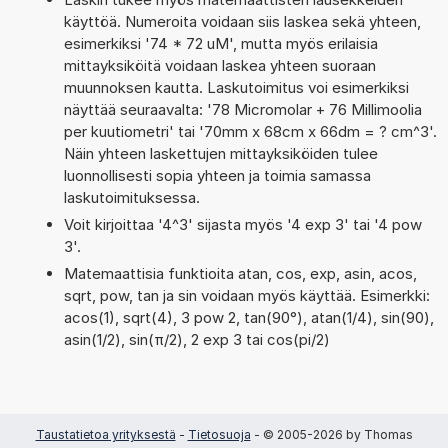
käyttöä. Numeroita voidaan siis laskea sekä yhteen,
esimerkiksi '74 * 72 uM', mutta myös erilaisia
mittayksiköitä voidaan laskea yhteen suoraan
muunnoksen kautta. Laskutoimitus voi esimerkiksi
näyttää seuraavalta: '78 Micromolar + 76 Millimoolia
per kuutiometri' tai '70mm x 68cm x 66dm = ? cm^3'.
Näin yhteen laskettujen mittayksiköiden tulee
luonnollisesti sopia yhteen ja toimia samassa
laskutoimituksessa.
Voit kirjoittaa '4^3' sijasta myös '4 exp 3' tai '4 pow
3'.
Matemaattisia funktioita atan, cos, exp, asin, acos,
sqrt, pow, tan ja sin voidaan myös käyttää. Esimerkki:
acos(1), sqrt(4), 3 pow 2, tan(90°), atan(1/4), sin(90),
asin(1/2), sin(π/2), 2 exp 3 tai cos(pi/2)
Taustatietoa yrityksestä
-
Tietosuoja
- © 2005-2026 by Thomas