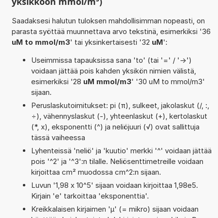
yksikköön mmol/m³)
Saadaksesi halutun tuloksen mahdollisimman nopeasti, on
parasta syöttää muunnettava arvo tekstinä, esimerkiksi '36
uM to mmol/m3
' tai yksinkertaisesti '32
uM
':
Useimmissa tapauksissa sana 'to' (tai '=' / '->')
voidaan jättää pois kahden yksikön nimien välistä,
esimerkiksi '28
uM mmol/m3
' '30 uM to mmol/m3'
sijaan.
Peruslaskutoimitukset: pi (π), sulkeet, jakolaskut (/, :,
÷), vähennyslaskut (-), yhteenlaskut (+), kertolaskut
(*, x), eksponentti (^) ja neliöjuuri (√) ovat sallittuja
tässä vaiheessa
Lyhenteissä 'neliö' ja 'kuutio' merkki '^' voidaan jättää
pois '^2' ja '^3':n tilalle. Neliösenttimetreille voidaan
kirjoittaa cm² muodossa cm^2:n sijaan.
Luvun '1,98 x 10^5' sijaan voidaan kirjoittaa 1,98e5.
Kirjain 'e' tarkoittaa 'eksponenttia'.
Kreikkalaisen kirjaimen 'µ' (= mikro) sijaan voidaan