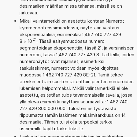
desimaalien määrään missä tahansa, missä se on
järkevää.
Mikäli valintamerkki on asetettu kohtaan Numerot
kymmenpotenssimuodossa, näytetään vastaus
eksponentiaalina, esimerkiksi 1,462 740 727 429
21
8
×
10
. Tässä esitysmuodossa numero
segmentoidaan eksponenttiin, tässä 21, ja varsinaiseen
numeroon, tässä 1,462 740 727 429 8. Laitteilla, joiden
numeronäytöt ovat rajalliset, esimerkiksi
taskulaskimet, numerot voidaan myös kirjoittaa
muodossa 1,462 740 727 429 8E+21. Tämä tekee
etenkin erittäin suurten tai erittäin pienten numeroiden
lukemisen helpommaksi. Mikäli valintamerkkiä ei ole
asetettu, esitetään tulos tavanomaisella tavalla, jossa
yllä oleva esimerkki näyttäisi seuraavalta: 1 462 740
727 429 800 000 000. Tulosten esitystavasta
riippumatta tämän laskimen maksimitarkkuus on 14
desimaalia. Tämän tulisi olla tarpeeksi tarkka
useimmille käyttötarkoituksille.
Laskin tukee myös matemaattisten lausekkeiden