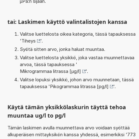
µPa:n sijaan.
tai: Laskimen käyttö valintalistojen kanssa
Valitse luettelosta oikea kategoria, tässä tapauksessa
'
Tiheys
'.
Syötä sitten arvo, jonka haluat muuntaa.
Valitse luettelosta yksikkö, joka vastaa muunnettavaa
arvoa, tässä tapauksessa '
Mikrogrammaa litrassa [µg/l]
'.
Valitse lopuksi yksikkö, johon arvo muunnetaan, tässä
tapauksessa '
Pikogrammaa litrassa [pg/l]
'.
Käytä tämän yksikkölaskurin täyttä tehoa
muuntaa ug/l to pg/l
Tämän laskimen avulla muunnettava arvo voidaan syöttää
alkuperäisen mittayksikön kanssa yhdessä, esimerkiksi '773