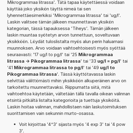
Mikrogrammaa litrassa'. Tätä tapaa käytettäessä voidaan
käyttää joko yksikön täyttä nimeä tai sen
lyhennettäesimerkiksi 'Mikrogrammaa litrassa' tai 'ug/l'.
Laskin valitsee tämän jälkeen muunnettavan yksikön
kategorian, tässä tapauksessa 'Tiheys'. Tämän jälkeen
laskin muuntaa syötetyn arvon tunnettuun, soveltuvaan
yksikköön. Löydät tuloslistalta myös alun perin haluamasi
muunnoksen. Arvo voidaan vaihtoehtoisesti myös syöttää
seuraavasti: '17 ug/l to pg/l' tai '25
Mikrogrammaa
litrassa -> Pikogrammaa litrassa
' tai '33
ug/l = pg/l
' tai
'41
Mikrogrammaa litrassa to pg/l
' tai '49
ug/l to
Pikogrammaa litrassa
'. Tässä käyttötavassa laskin
selvittää välittömästi mihin yksikköön alkuperäinen arvo on
tarkoitettu muunnettavaksi. Riippumatta siitä, mitä
vaihtoehtoa käytetään, vältetään tällä tavalla oikean valinnan
etsintä pitkältä listalta kategorioita ja tuettuja yksiköitä.
Laskin hoitaa valinnan, mahdollistaen näin laskutoimituksen
suorittamisen vain sekunnin murto-osassa.
Voit kirjoittaa '4^3' sijasta myös '4 exp 3' tai '4 pow
3'.