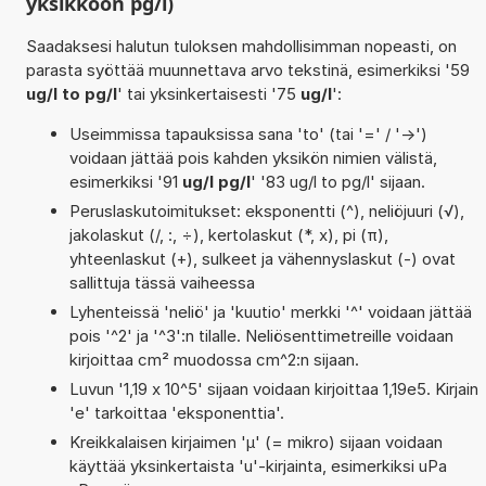
yksikköön pg/l)
Saadaksesi halutun tuloksen mahdollisimman nopeasti, on
parasta syöttää muunnettava arvo tekstinä, esimerkiksi '59
ug/l to pg/l
' tai yksinkertaisesti '75
ug/l
':
Useimmissa tapauksissa sana 'to' (tai '=' / '->')
voidaan jättää pois kahden yksikön nimien välistä,
esimerkiksi '91
ug/l pg/l
' '83 ug/l to pg/l' sijaan.
Peruslaskutoimitukset: eksponentti (^), neliöjuuri (√),
jakolaskut (/, :, ÷), kertolaskut (*, x), pi (π),
yhteenlaskut (+), sulkeet ja vähennyslaskut (-) ovat
sallittuja tässä vaiheessa
Lyhenteissä 'neliö' ja 'kuutio' merkki '^' voidaan jättää
pois '^2' ja '^3':n tilalle. Neliösenttimetreille voidaan
kirjoittaa cm² muodossa cm^2:n sijaan.
Luvun '1,19 x 10^5' sijaan voidaan kirjoittaa 1,19e5. Kirjain
'e' tarkoittaa 'eksponenttia'.
Kreikkalaisen kirjaimen 'µ' (= mikro) sijaan voidaan
käyttää yksinkertaista 'u'-kirjainta, esimerkiksi uPa