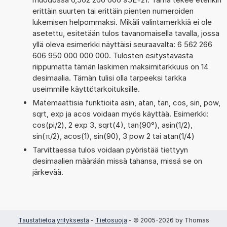
erittäin suurten tai erittäin pienten numeroiden
lukemisen helpommaksi. Mikäli valintamerkkiä ei ole
asetettu, esitetään tulos tavanomaisella tavalla, jossa
yllä oleva esimerkki näyttäisi seuraavalta: 6 562 266
606 950 000 000 000. Tulosten esitystavasta
riippumatta tämän laskimen maksimitarkkuus on 14
desimaalia. Tämän tulisi olla tarpeeksi tarkka
useimmille käyttötarkoituksille.
Matemaattisia funktioita asin, atan, tan, cos, sin, pow,
sqrt, exp ja acos voidaan myös käyttää. Esimerkki:
cos(pi/2), 2 exp 3, sqrt(4), tan(90°), asin(1/2),
sin(π/2), acos(1), sin(90), 3 pow 2 tai atan(1/4)
Tarvittaessa tulos voidaan pyöristää tiettyyn
desimaalien määrään missä tahansa, missä se on
järkevää.
Taustatietoa yrityksestä
-
Tietosuoja
- © 2005-2026 by Thomas