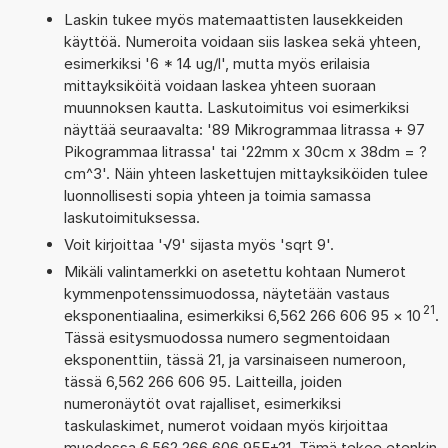
Laskin tukee myös matemaattisten lausekkeiden
käyttöä. Numeroita voidaan siis laskea sekä yhteen,
esimerkiksi '6 * 14 ug/l', mutta myös erilaisia
mittayksiköitä voidaan laskea yhteen suoraan
muunnoksen kautta. Laskutoimitus voi esimerkiksi
näyttää seuraavalta: '89 Mikrogrammaa litrassa + 97
Pikogrammaa litrassa' tai '22mm x 30cm x 38dm = ?
cm^3'. Näin yhteen laskettujen mittayksiköiden tulee
luonnollisesti sopia yhteen ja toimia samassa
laskutoimituksessa.
Voit kirjoittaa '√9' sijasta myös 'sqrt 9'.
Mikäli valintamerkki on asetettu kohtaan Numerot
kymmenpotenssimuodossa, näytetään vastaus
21
eksponentiaalina, esimerkiksi 6,562 266 606 95
×
10
.
Tässä esitysmuodossa numero segmentoidaan
eksponenttiin, tässä 21, ja varsinaiseen numeroon,
tässä 6,562 266 606 95. Laitteilla, joiden
numeronäytöt ovat rajalliset, esimerkiksi
taskulaskimet, numerot voidaan myös kirjoittaa
muodossa 6,562 266 606 95E+21. Tämä tekee etenkin