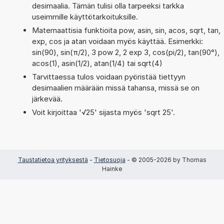
desimaalia. Tämän tulisi olla tarpeeksi tarkka
useimmille käyttötarkoituksille.
Matemaattisia funktioita pow, asin, sin, acos, sqrt, tan,
exp, cos ja atan voidaan myös käyttää. Esimerkki:
sin(90), sin(π/2), 3 pow 2, 2 exp 3, cos(pi/2), tan(90°),
acos(1), asin(1/2), atan(1/4) tai sqrt(4)
Tarvittaessa tulos voidaan pyöristää tiettyyn
desimaalien määrään missä tahansa, missä se on
järkevää.
Voit kirjoittaa '√25' sijasta myös 'sqrt 25'.
Taustatietoa yrityksestä
-
Tietosuoja
- © 2005-2026 by Thomas
Hainke