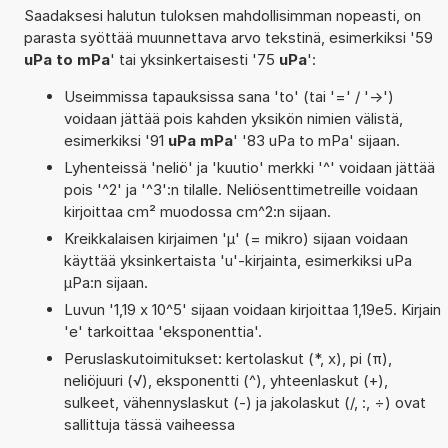
Saadaksesi halutun tuloksen mahdollisimman nopeasti, on
parasta syöttää muunnettava arvo tekstinä, esimerkiksi '59
uPa to mPa
' tai yksinkertaisesti '75
uPa
':
Useimmissa tapauksissa sana 'to' (tai '=' / '->')
voidaan jättää pois kahden yksikön nimien välistä,
esimerkiksi '91
uPa mPa
' '83 uPa to mPa' sijaan.
Lyhenteissä 'neliö' ja 'kuutio' merkki '^' voidaan jättää
pois '^2' ja '^3':n tilalle. Neliösenttimetreille voidaan
kirjoittaa cm² muodossa cm^2:n sijaan.
Kreikkalaisen kirjaimen 'µ' (= mikro) sijaan voidaan
käyttää yksinkertaista 'u'-kirjainta, esimerkiksi uPa
µPa:n sijaan.
Luvun '1,19 x 10^5' sijaan voidaan kirjoittaa 1,19e5. Kirjain
'e' tarkoittaa 'eksponenttia'.
Peruslaskutoimitukset: kertolaskut (*, x), pi (π),
neliöjuuri (√), eksponentti (^), yhteenlaskut (+),
sulkeet, vähennyslaskut (-) ja jakolaskut (/, :, ÷) ovat
sallittuja tässä vaiheessa