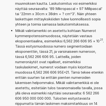
muunnoksen kautta. Laskutoimitus voi esimerkiksi
näyttää seuraavalta: '89 Mikropascal + 97 Millipascal'
tai '22mm x 30cm x 38dm = ? cm^3'. Näin yhteen
laskettujen mittayksiköiden tulee luonnollisesti sopia
yhteen ja toimia samassa laskutoimituksessa.
Mikäli valintamerkki on asetettu kohtaan Numerot
kymmenpotenssimuodossa, näytetään vastaus
21
eksponentiaalina, esimerkiksi 6,562 266 606 95
×
10
.
Tässä esitysmuodossa numero segmentoidaan
eksponenttiin, tässä 21, ja varsinaiseen numeroon,
tässä 6,562 266 606 95. Laitteilla, joiden
numeronäytöt ovat rajalliset, esimerkiksi
taskulaskimet, numerot voidaan myös kirjoittaa
muodossa 6,562 266 606 95E+21. Tämä tekee etenkin
erittäin suurten tai erittäin pienten numeroiden
lukemisen helpommaksi. Mikäli valintamerkkiä ei ole
asetettu, esitetään tulos tavanomaisella tavalla, jossa
yllä oleva esimerkki näyttäisi seuraavalta: 6 562 266
606 950 000 000 000. Tulosten esitystavasta
riippumatta tämän laskimen maksimitarkkuus on 14