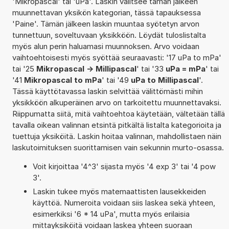
'Mikropascal' tai 'uPa'. Laskin valitsee tämän jälkeen
muunnettavan yksikön kategorian, tässä tapauksessa
'Paine'. Tämän jälkeen laskin muuntaa syötetyn arvon
tunnettuun, soveltuvaan yksikköön. Löydät tuloslistalta
myös alun perin haluamasi muunnoksen. Arvo voidaan
vaihtoehtoisesti myös syöttää seuraavasti: '17 uPa to mPa'
tai '25
Mikropascal -> Millipascal
' tai '33
uPa = mPa
' tai
'41
Mikropascal to mPa
' tai '49
uPa to Millipascal
'.
Tässä käyttötavassa laskin selvittää välittömästi mihin
yksikköön alkuperäinen arvo on tarkoitettu muunnettavaksi.
Riippumatta siitä, mitä vaihtoehtoa käytetään, vältetään tällä
tavalla oikean valinnan etsintä pitkältä listalta kategorioita ja
tuettuja yksiköitä. Laskin hoitaa valinnan, mahdollistaen näin
laskutoimituksen suorittamisen vain sekunnin murto-osassa.
Voit kirjoittaa '4^3' sijasta myös '4 exp 3' tai '4 pow
3'.
Laskin tukee myös matemaattisten lausekkeiden
käyttöä. Numeroita voidaan siis laskea sekä yhteen,
esimerkiksi '6 * 14 uPa', mutta myös erilaisia
mittayksiköitä voidaan laskea yhteen suoraan