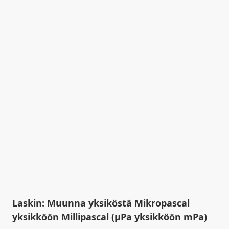
Laskin: Muunna yksiköstä Mikropascal
yksikköön Millipascal (µPa yksikköön mPa)