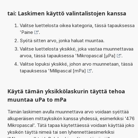
tai: Laskimen käyttö valintalistojen kanssa
Valitse luettelosta oikea kategoria, tässä tapauksessa
'
Paine
'.
Syötä sitten arvo, jonka haluat muuntaa.
Valitse luettelosta yksikkö, joka vastaa muunnettavaa
arvoa, tässä tapauksessa '
Mikropascal [µPa]
'.
Valitse lopuksi yksikkö, johon arvo muunnetaan, tässä
tapauksessa '
Millipascal [mPa]
'.
Käytä tämän yksikkölaskurin täyttä tehoa
muuntaa uPa to mPa
Tämän laskimen avulla muunnettava arvo voidaan syöttää
alkuperäisen mittayksikön kanssa yhdessä, esimerkiksi '476
Mikropascal'. Tätä tapaa käytettäessä voidaan käyttää joko
yksikön täyttä nimeä tai sen lyhennettäesimerkiksi