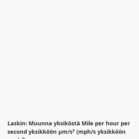
Laskin: Muunna yksiköstä Mile per hour per
second yksikköön µm/s² (mph/s yksikköön