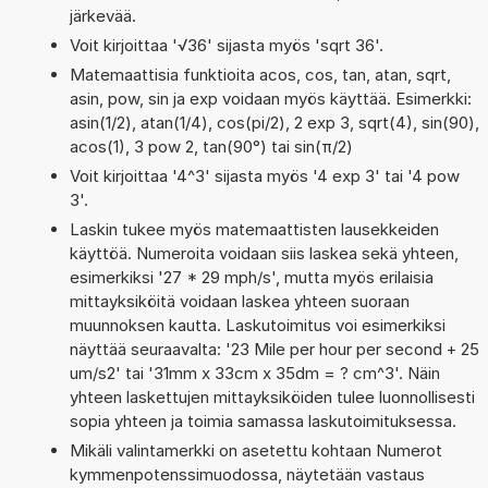
järkevää.
Voit kirjoittaa '√36' sijasta myös 'sqrt 36'.
Matemaattisia funktioita acos, cos, tan, atan, sqrt,
asin, pow, sin ja exp voidaan myös käyttää. Esimerkki:
asin(1/2), atan(1/4), cos(pi/2), 2 exp 3, sqrt(4), sin(90),
acos(1), 3 pow 2, tan(90°) tai sin(π/2)
Voit kirjoittaa '4^3' sijasta myös '4 exp 3' tai '4 pow
3'.
Laskin tukee myös matemaattisten lausekkeiden
käyttöä. Numeroita voidaan siis laskea sekä yhteen,
esimerkiksi '27 * 29 mph/s', mutta myös erilaisia
mittayksiköitä voidaan laskea yhteen suoraan
muunnoksen kautta. Laskutoimitus voi esimerkiksi
näyttää seuraavalta: '23 Mile per hour per second + 25
um/s2' tai '31mm x 33cm x 35dm = ? cm^3'. Näin
yhteen laskettujen mittayksiköiden tulee luonnollisesti
sopia yhteen ja toimia samassa laskutoimituksessa.
Mikäli valintamerkki on asetettu kohtaan Numerot
kymmenpotenssimuodossa, näytetään vastaus