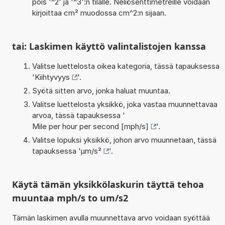
pois '^2' ja '^3':n tilalle. Neliösenttimetreille voidaan
kirjoittaa cm² muodossa cm^2:n sijaan.
tai: Laskimen käyttö valintalistojen kanssa
Valitse luettelosta oikea kategoria, tässä tapauksessa
'
Kiihtyvyys
'.
Syötä sitten arvo, jonka haluat muuntaa.
Valitse luettelosta yksikkö, joka vastaa muunnettavaa
arvoa, tässä tapauksessa '
Mile per hour per second [mph/s]
'.
Valitse lopuksi yksikkö, johon arvo muunnetaan, tässä
tapauksessa '
µm/s²
'.
Käytä tämän yksikkölaskurin täyttä tehoa
muuntaa mph/s to um/s2
Tämän laskimen avulla muunnettava arvo voidaan syöttää