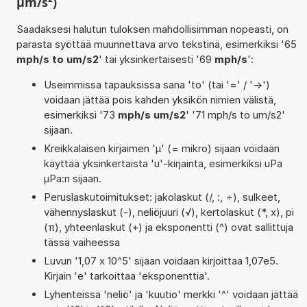
µm/s²)
Saadaksesi halutun tuloksen mahdollisimman nopeasti, on
parasta syöttää muunnettava arvo tekstinä, esimerkiksi '65
mph/s to um/s2
' tai yksinkertaisesti '69
mph/s
':
Useimmissa tapauksissa sana 'to' (tai '=' / '->')
voidaan jättää pois kahden yksikön nimien välistä,
esimerkiksi '73
mph/s um/s2
' '71 mph/s to um/s2'
sijaan.
Kreikkalaisen kirjaimen 'µ' (= mikro) sijaan voidaan
käyttää yksinkertaista 'u'-kirjainta, esimerkiksi uPa
µPa:n sijaan.
Peruslaskutoimitukset: jakolaskut (/, :, ÷), sulkeet,
vähennyslaskut (-), neliöjuuri (√), kertolaskut (*, x), pi
(π), yhteenlaskut (+) ja eksponentti (^) ovat sallittuja
tässä vaiheessa
Luvun '1,07 x 10^5' sijaan voidaan kirjoittaa 1,07e5.
Kirjain 'e' tarkoittaa 'eksponenttia'.
Lyhenteissä 'neliö' ja 'kuutio' merkki '^' voidaan jättää