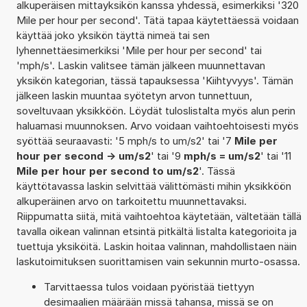
alkuperäisen mittayksikön kanssa yhdessä, esimerkiksi '320
Mile per hour per second'. Tätä tapaa käytettäessä voidaan
käyttää joko yksikön täyttä nimeä tai sen
lyhennettäesimerkiksi 'Mile per hour per second' tai
'mph/s'. Laskin valitsee tämän jälkeen muunnettavan
yksikön kategorian, tässä tapauksessa 'Kiihtyvyys'. Tämän
jälkeen laskin muuntaa syötetyn arvon tunnettuun,
soveltuvaan yksikköön. Löydät tuloslistalta myös alun perin
haluamasi muunnoksen. Arvo voidaan vaihtoehtoisesti myös
syöttää seuraavasti: '5 mph/s to um/s2' tai '7
Mile per
hour per second -> um/s2
' tai '9
mph/s = um/s2
' tai '11
Mile per hour per second to um/s2
'. Tässä
käyttötavassa laskin selvittää välittömästi mihin yksikköön
alkuperäinen arvo on tarkoitettu muunnettavaksi.
Riippumatta siitä, mitä vaihtoehtoa käytetään, vältetään tällä
tavalla oikean valinnan etsintä pitkältä listalta kategorioita ja
tuettuja yksiköitä. Laskin hoitaa valinnan, mahdollistaen näin
laskutoimituksen suorittamisen vain sekunnin murto-osassa.
Tarvittaessa tulos voidaan pyöristää tiettyyn
desimaalien määrään missä tahansa, missä se on