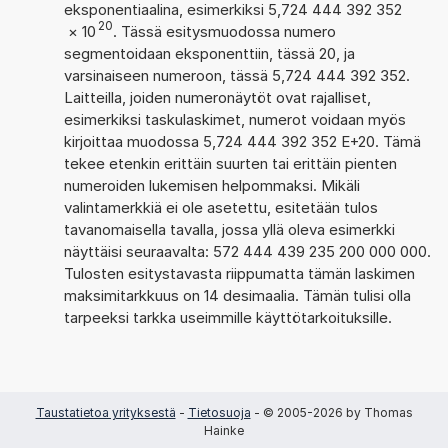
eksponentiaalina, esimerkiksi 5,724 444 392 352
20
×
10
. Tässä esitysmuodossa numero
segmentoidaan eksponenttiin, tässä 20, ja
varsinaiseen numeroon, tässä 5,724 444 392 352.
Laitteilla, joiden numeronäytöt ovat rajalliset,
esimerkiksi taskulaskimet, numerot voidaan myös
kirjoittaa muodossa 5,724 444 392 352 E+20. Tämä
tekee etenkin erittäin suurten tai erittäin pienten
numeroiden lukemisen helpommaksi. Mikäli
valintamerkkiä ei ole asetettu, esitetään tulos
tavanomaisella tavalla, jossa yllä oleva esimerkki
näyttäisi seuraavalta: 572 444 439 235 200 000 000.
Tulosten esitystavasta riippumatta tämän laskimen
maksimitarkkuus on 14 desimaalia. Tämän tulisi olla
tarpeeksi tarkka useimmille käyttötarkoituksille.
Taustatietoa yrityksestä
-
Tietosuoja
- © 2005-2026 by Thomas
Hainke