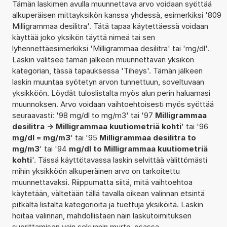
Tämän laskimen avulla muunnettava arvo voidaan syöttää
alkuperäisen mittayksikön kanssa yhdessä, esimerkiksi '809
Milligrammaa desilitra'. Tätä tapaa käytettäessä voidaan
käyttää joko yksikön täyttä nimeä tai sen
lyhennettäesimerkiksi 'Milligrammaa desilitra' tai 'mg/dl'.
Laskin valitsee tämän jälkeen muunnettavan yksikön
kategorian, tässä tapauksessa 'Tiheys'. Tämän jälkeen
laskin muuntaa syötetyn arvon tunnettuun, soveltuvaan
yksikköön. Löydät tuloslistalta myös alun perin haluamasi
muunnoksen. Arvo voidaan vaihtoehtoisesti myös syöttää
seuraavasti: '98 mg/dl to mg/m3' tai '97
Milligrammaa
desilitra -> Milligrammaa kuutiometriä kohti
' tai '96
mg/dl = mg/m3
' tai '95
Milligrammaa desilitra to
mg/m3
' tai '94
mg/dl to Milligrammaa kuutiometriä
kohti
'. Tässä käyttötavassa laskin selvittää välittömästi
mihin yksikköön alkuperäinen arvo on tarkoitettu
muunnettavaksi. Riippumatta siitä, mitä vaihtoehtoa
käytetään, vältetään tällä tavalla oikean valinnan etsintä
pitkältä listalta kategorioita ja tuettuja yksiköitä. Laskin
hoitaa valinnan, mahdollistaen näin laskutoimituksen
suorittamisen vain sekunnin murto-osassa.