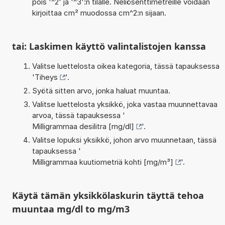
pois '^2' ja '^3':n tilalle. Neliösenttimetreille voidaan
kirjoittaa cm² muodossa cm^2:n sijaan.
tai: Laskimen käyttö valintalistojen kanssa
Valitse luettelosta oikea kategoria, tässä tapauksessa
'
Tiheys
'.
Syötä sitten arvo, jonka haluat muuntaa.
Valitse luettelosta yksikkö, joka vastaa muunnettavaa
arvoa, tässä tapauksessa '
Milligrammaa desilitra [mg/dl]
'.
Valitse lopuksi yksikkö, johon arvo muunnetaan, tässä
tapauksessa '
Milligrammaa kuutiometriä kohti [mg/m³]
'.
Käytä tämän yksikkölaskurin täyttä tehoa
muuntaa mg/dl to mg/m3