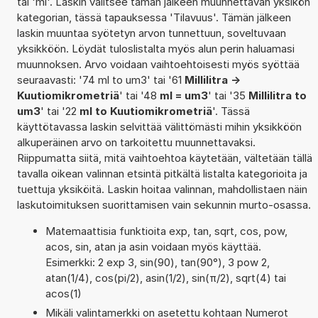
tai 'ml'. Laskin valitsee tämän jälkeen muunnettavan yksikön
kategorian, tässä tapauksessa 'Tilavuus'. Tämän jälkeen
laskin muuntaa syötetyn arvon tunnettuun, soveltuvaan
yksikköön. Löydät tuloslistalta myös alun perin haluamasi
muunnoksen. Arvo voidaan vaihtoehtoisesti myös syöttää
seuraavasti: '74 ml to um3' tai '61
Millilitra ->
Kuutiomikrometriä
' tai '48
ml = um3
' tai '35
Millilitra to
um3
' tai '22
ml to Kuutiomikrometriä
'. Tässä
käyttötavassa laskin selvittää välittömästi mihin yksikköön
alkuperäinen arvo on tarkoitettu muunnettavaksi.
Riippumatta siitä, mitä vaihtoehtoa käytetään, vältetään tällä
tavalla oikean valinnan etsintä pitkältä listalta kategorioita ja
tuettuja yksiköitä. Laskin hoitaa valinnan, mahdollistaen näin
laskutoimituksen suorittamisen vain sekunnin murto-osassa.
Matemaattisia funktioita exp, tan, sqrt, cos, pow,
acos, sin, atan ja asin voidaan myös käyttää.
Esimerkki: 2 exp 3, sin(90), tan(90°), 3 pow 2,
atan(1/4), cos(pi/2), asin(1/2), sin(π/2), sqrt(4) tai
acos(1)
Mikäli valintamerkki on asetettu kohtaan Numerot