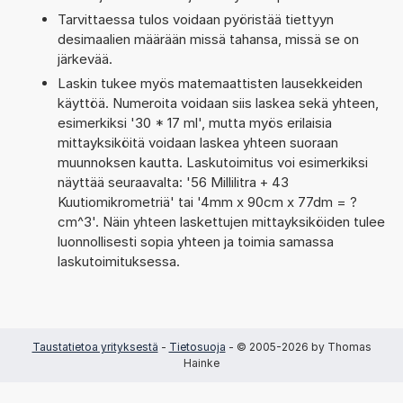
Tarvittaessa tulos voidaan pyöristää tiettyyn
desimaalien määrään missä tahansa, missä se on
järkevää.
Laskin tukee myös matemaattisten lausekkeiden
käyttöä. Numeroita voidaan siis laskea sekä yhteen,
esimerkiksi '30 * 17 ml', mutta myös erilaisia
mittayksiköitä voidaan laskea yhteen suoraan
muunnoksen kautta. Laskutoimitus voi esimerkiksi
näyttää seuraavalta: '56 Millilitra + 43
Kuutiomikrometriä' tai '4mm x 90cm x 77dm = ?
cm^3'. Näin yhteen laskettujen mittayksiköiden tulee
luonnollisesti sopia yhteen ja toimia samassa
laskutoimituksessa.
Taustatietoa yrityksestä
-
Tietosuoja
- © 2005-2026 by Thomas
Hainke