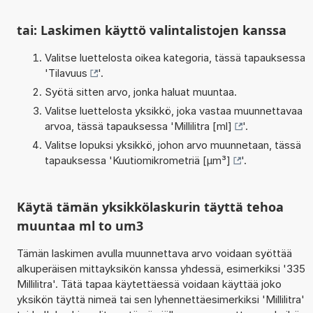
tai: Laskimen käyttö valintalistojen kanssa
Valitse luettelosta oikea kategoria, tässä tapauksessa
'
Tilavuus
'.
Syötä sitten arvo, jonka haluat muuntaa.
Valitse luettelosta yksikkö, joka vastaa muunnettavaa
arvoa, tässä tapauksessa '
Millilitra [ml]
'.
Valitse lopuksi yksikkö, johon arvo muunnetaan, tässä
tapauksessa '
Kuutiomikrometriä [µm³]
'.
Käytä tämän yksikkölaskurin täyttä tehoa
muuntaa ml to um3
Tämän laskimen avulla muunnettava arvo voidaan syöttää
alkuperäisen mittayksikön kanssa yhdessä, esimerkiksi '335
Millilitra'. Tätä tapaa käytettäessä voidaan käyttää joko
yksikön täyttä nimeä tai sen lyhennettäesimerkiksi 'Millilitra'