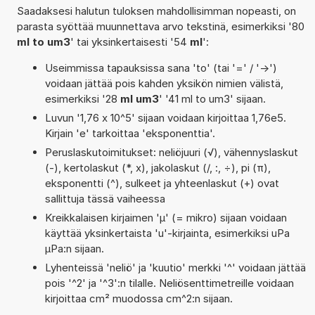
Saadaksesi halutun tuloksen mahdollisimman nopeasti, on
parasta syöttää muunnettava arvo tekstinä, esimerkiksi '80
ml to um3
' tai yksinkertaisesti '54
ml
':
Useimmissa tapauksissa sana 'to' (tai '=' / '->')
voidaan jättää pois kahden yksikön nimien välistä,
esimerkiksi '28
ml um3
' '41 ml to um3' sijaan.
Luvun '1,76 x 10^5' sijaan voidaan kirjoittaa 1,76e5.
Kirjain 'e' tarkoittaa 'eksponenttia'.
Peruslaskutoimitukset: neliöjuuri (√), vähennyslaskut
(-), kertolaskut (*, x), jakolaskut (/, :, ÷), pi (π),
eksponentti (^), sulkeet ja yhteenlaskut (+) ovat
sallittuja tässä vaiheessa
Kreikkalaisen kirjaimen 'µ' (= mikro) sijaan voidaan
käyttää yksinkertaista 'u'-kirjainta, esimerkiksi uPa
µPa:n sijaan.
Lyhenteissä 'neliö' ja 'kuutio' merkki '^' voidaan jättää
pois '^2' ja '^3':n tilalle. Neliösenttimetreille voidaan
kirjoittaa cm² muodossa cm^2:n sijaan.