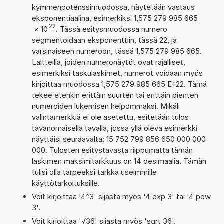
kymmenpotenssimuodossa, näytetään vastaus
eksponentiaalina, esimerkiksi 1,575 279 985 665
22
×
10
. Tässä esitysmuodossa numero
segmentoidaan eksponenttiin, tässä 22, ja
varsinaiseen numeroon, tässä 1,575 279 985 665.
Laitteilla, joiden numeronäytöt ovat rajalliset,
esimerkiksi taskulaskimet, numerot voidaan myös
kirjoittaa muodossa 1,575 279 985 665 E+22. Tämä
tekee etenkin erittäin suurten tai erittäin pienten
numeroiden lukemisen helpommaksi. Mikäli
valintamerkkiä ei ole asetettu, esitetään tulos
tavanomaisella tavalla, jossa yllä oleva esimerkki
näyttäisi seuraavalta: 15 752 799 856 650 000 000
000. Tulosten esitystavasta riippumatta tämän
laskimen maksimitarkkuus on 14 desimaalia. Tämän
tulisi olla tarpeeksi tarkka useimmille
käyttötarkoituksille.
Voit kirjoittaa '4^3' sijasta myös '4 exp 3' tai '4 pow
3'.
Voit kirjoittaa '√36' sijasta myös 'sqrt 36'.