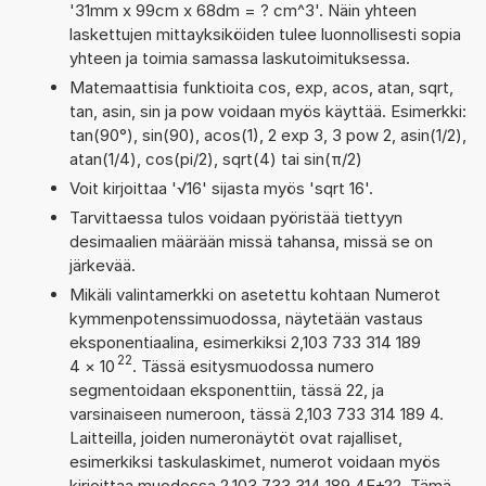
'31mm x 99cm x 68dm = ? cm^3'. Näin yhteen
laskettujen mittayksiköiden tulee luonnollisesti sopia
yhteen ja toimia samassa laskutoimituksessa.
Matemaattisia funktioita cos, exp, acos, atan, sqrt,
tan, asin, sin ja pow voidaan myös käyttää. Esimerkki:
tan(90°), sin(90), acos(1), 2 exp 3, 3 pow 2, asin(1/2),
atan(1/4), cos(pi/2), sqrt(4) tai sin(π/2)
Voit kirjoittaa '√16' sijasta myös 'sqrt 16'.
Tarvittaessa tulos voidaan pyöristää tiettyyn
desimaalien määrään missä tahansa, missä se on
järkevää.
Mikäli valintamerkki on asetettu kohtaan Numerot
kymmenpotenssimuodossa, näytetään vastaus
eksponentiaalina, esimerkiksi 2,103 733 314 189
22
4
×
10
. Tässä esitysmuodossa numero
segmentoidaan eksponenttiin, tässä 22, ja
varsinaiseen numeroon, tässä 2,103 733 314 189 4.
Laitteilla, joiden numeronäytöt ovat rajalliset,
esimerkiksi taskulaskimet, numerot voidaan myös
kirjoittaa muodossa 2,103 733 314 189 4E+22. Tämä