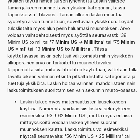
yksikön täyttä nimeä tai sen lyhennettä Laskin valitsee
tämän jälkeen muunnettavan yksikön kategorian, tässä
tapauksessa 'Tilavuus'. Tämän jälkeen laskin muuntaa
syötetyn arvon tunnettuun, soveltuvaan yksikköön. Löydät
tuloslistalta myös alun perin haluamasi muunnoksen. Arvo
voidaan vaihtoehtoisesti myös syöttää seuraavasti: '38
Minim US to ml' tai '7
Minim US -> Millilitra
' tai '75
Minim
US = ml
' tai '13
Minim US to Millilitra
'. Tässä
käyttötavassa laskin selvittää välittömästi mihin yksikköön
alkuperäinen arvo on tarkoitettu muunnettavaksi.
Riippumatta siitä, mitä vaihtoehtoa käytetään, vältetään tällä
tavalla oikean valinnan etsintä pitkältä listalta kategorioita ja
tuettuja yksiköitä. Laskin hoitaa valinnan, mahdollistaen näin
laskutoimituksen suorittamisen vain sekunnin murto-osassa.
Laskin tukee myös matemaattisten lausekkeiden
käyttöä. Numeroita voidaan siis laskea sekä yhteen,
esimerkiksi '93 * 62 Minim US', mutta myös erilaisia
mittayksiköitä voidaan laskea yhteen suoraan
muunnoksen kautta. Laskutoimitus voi esimerkiksi
näyttää seuraavalta: '56 Minim US + 25 Millilitra' tai