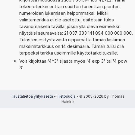
tekee etenkin erittäin suurten tai erittäin pienten
numeroiden lukemisen helpommaksi. Mikäli
valintamerkkiä ei ole asetettu, esitetään tulos
tavanomaisella tavalla, jossa yllä oleva esimerkki
näyttäisi seuraavalta: 21 037 333 141 894 000 000 000.
Tulosten esitystavasta riippumatta tämän laskimen
maksimitarkkuus on 14 desimaalia. Tämän tulisi olla
tarpeeksi tarkka useimmille käyttötarkoituksille.
Voit kirjoittaa '4^3' sijasta myös '4 exp 3' tai '4 pow
3'.
Taustatietoa yrityksestä
-
Tietosuoja
- © 2005-2026 by Thomas
Hainke