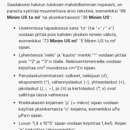
Saadaksesi halutun tuloksen mahdollisimman nopeasti, on
parasta syöttää muunnettava arvo tekstinä, esimerkiksi '98
Minim US to ml
' tai yksinkertaisesti '36
Minim US
':
Useimmissa tapauksissa sana 'to' (tai '=' / '->')
voidaan jättää pois kahden yksikön nimien välistä,
esimerkiksi '73
Minim US ml
' '5 Minim US to ml'
sijaan.
Lyhenteissä 'neliö' ja 'kuutio' merkki '^' voidaan jättää
pois '^2' ja '^3':n tilalle. Neliösenttimetreille voidaan
kirjoittaa cm² muodossa cm^2:n sijaan.
Peruslaskutoimitukset: sulkeet, neliöjuuri (√),
eksponentti (^), vähennyslaskut (-), yhteenlaskut (+),
jakolaskut (/, :, ÷), pi (π) ja kertolaskut (*, x) ovat
sallittuja tässä vaiheessa
Kreikkalaisen kirjaimen 'µ' (= mikro) sijaan voidaan
käyttää yksinkertaista 'u'-kirjainta, esimerkiksi uPa
µPa:n sijaan.
Luvun '1,4 x 10^5' sijaan voidaan kirjoittaa 1,4e5. Kirjain
'e' tarkoittaa 'eksponenttia'.