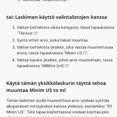
tai: Laskimen käyttö valintalistojen kanssa
Valitse luettelosta oikea kategoria, tässä tapauksessa
'
Tilavuus
'.
Syötä sitten arvo, jonka haluat muuntaa.
Valitse luettelosta yksikkö, joka vastaa muunnettavaa
arvoa, tässä tapauksessa '
Minim US
'.
Valitse lopuksi yksikkö, johon arvo muunnetaan, tässä
tapauksessa '
Millilitra [ml]
'.
Käytä tämän yksikkölaskurin täyttä tehoa
muuntaa Minim US to ml
Tämän laskimen avulla muunnettava arvo voidaan syöttää
alkuperäisen mittayksikön kanssa yhdessä, esimerkiksi '101
Minim US'. Tätä tapaa käytettäessä voidaan käyttää joko