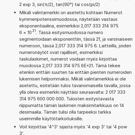
2 exp 3, sin(π/2), tan(90°) tai cos(pi/2)
Mikäli valintamerkki on asetettu kohtaan Numerot
kymmenpotenssimuodossa, näytetään vastaus
eksponentiaalina, esimerkiksi 2,017 333 314 975
21
6
×
10
. Tässä esitysmuodossa numero
segmentoidaan eksponenttiin, tässä 21, ja varsinaiseen
numeroon, tässä 2,017 333 314 975 6. Laitteilla, joiden
numeronäytöt ovat rajalliset, esimerkiksi
taskulaskimet, numerot voidaan myös kirjoittaa
muodossa 2,017 333 314 975 6E+21. Tämä tekee
etenkin erittäin suurten tai erittäin pienten numeroiden
lukemisen helpommaksi. Mikäli valintamerkkiä ei ole
asetettu, esitetään tulos tavanomaisella tavalla, jossa
yllä oleva esimerkki näyttäisi seuraavalta: 2 017 333
314 975 600 000 000. Tulosten esitystavasta
riippumatta tämän laskimen maksimitarkkuus on 14
desimaalia. Tämän tulisi olla tarpeeksi tarkka
useimmille käyttötarkoituksille.
Voit kirjoittaa '4^3' sijasta myös '4 exp 3' tai '4 pow
3'.