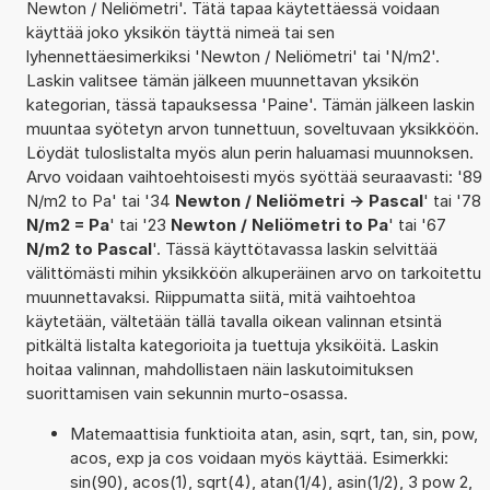
Newton / Neliömetri'. Tätä tapaa käytettäessä voidaan
käyttää joko yksikön täyttä nimeä tai sen
lyhennettäesimerkiksi 'Newton / Neliömetri' tai 'N/m2'.
Laskin valitsee tämän jälkeen muunnettavan yksikön
kategorian, tässä tapauksessa 'Paine'. Tämän jälkeen laskin
muuntaa syötetyn arvon tunnettuun, soveltuvaan yksikköön.
Löydät tuloslistalta myös alun perin haluamasi muunnoksen.
Arvo voidaan vaihtoehtoisesti myös syöttää seuraavasti: '89
N/m2 to Pa' tai '34
Newton / Neliömetri -> Pascal
' tai '78
N/m2 = Pa
' tai '23
Newton / Neliömetri to Pa
' tai '67
N/m2 to Pascal
'. Tässä käyttötavassa laskin selvittää
välittömästi mihin yksikköön alkuperäinen arvo on tarkoitettu
muunnettavaksi. Riippumatta siitä, mitä vaihtoehtoa
käytetään, vältetään tällä tavalla oikean valinnan etsintä
pitkältä listalta kategorioita ja tuettuja yksiköitä. Laskin
hoitaa valinnan, mahdollistaen näin laskutoimituksen
suorittamisen vain sekunnin murto-osassa.
Matemaattisia funktioita atan, asin, sqrt, tan, sin, pow,
acos, exp ja cos voidaan myös käyttää. Esimerkki:
sin(90), acos(1), sqrt(4), atan(1/4), asin(1/2), 3 pow 2,