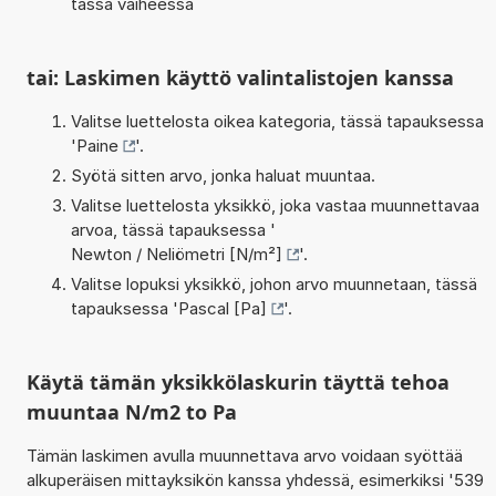
tässä vaiheessa
tai: Laskimen käyttö valintalistojen kanssa
Valitse luettelosta oikea kategoria, tässä tapauksessa
'
Paine
'.
Syötä sitten arvo, jonka haluat muuntaa.
Valitse luettelosta yksikkö, joka vastaa muunnettavaa
arvoa, tässä tapauksessa '
Newton / Neliömetri [N/m²]
'.
Valitse lopuksi yksikkö, johon arvo muunnetaan, tässä
tapauksessa '
Pascal [Pa]
'.
Käytä tämän yksikkölaskurin täyttä tehoa
muuntaa N/m2 to Pa
Tämän laskimen avulla muunnettava arvo voidaan syöttää
alkuperäisen mittayksikön kanssa yhdessä, esimerkiksi '539