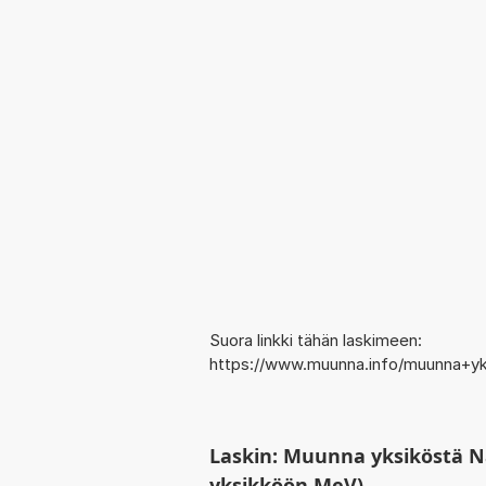
Suora linkki tähän laskimeen:
https://www.muunna.info/muunna+yk
Laskin: Muunna yksiköstä Na
yksikköön MeV)