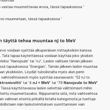
 muuntaa.
oka vastaa muunnettavaa arvoa, tässä tapauksessa '
 arvo muunnetaan, tässä tapauksessa '
n täyttä tehoa muuntaa nJ to MeV
rvo voidaan syöttää alkuperäisen mittayksikön kanssa
. Tätä tapaa käytettäessä voidaan käyttää joko yksikön
kiksi 'Nanojoule' tai 'nJ'. Laskin valitsee tämän jälkeen
ssä tapauksessa 'Energian'. Tämän jälkeen laskin muuntaa
an yksikköön. Löydät tuloslistalta myös alun perin
vaihtoehtoisesti myös syöttää seuraavasti: '52 nJ to
tronivoltti
' tai '4
nJ = MeV
' tai '79
Nanojoule to MeV
'
. Tässä käyttötavassa laskin selvittää välittömästi mihin
itettu muunnettavaksi. Riippumatta siitä, mitä vaihtoehtoa
an valinnan etsintä pitkältä listalta kategorioita ja tuettuja
hdollistaen näin laskutoimituksen suorittamisen vain