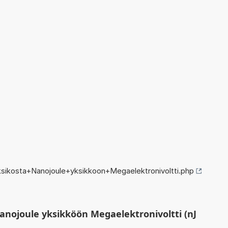
sikosta+Nanojoule+yksikkoon+Megaelektronivoltti.php
nojoule yksikköön Megaelektronivoltti (nJ