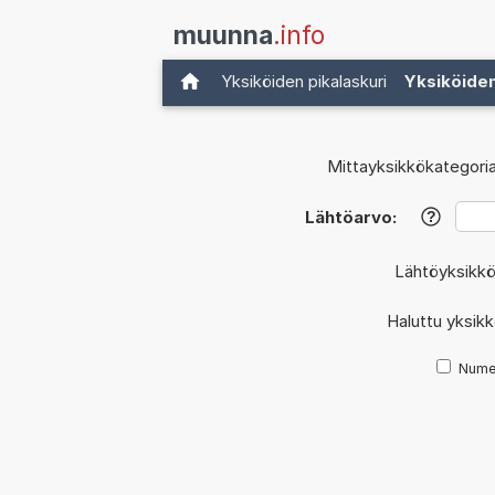
muunna
.info
Yksiköiden pikalaskuri
Yksiköide
Mittayksikkökategoria
Lähtöarvo:
?
Lähtöyksikk
Haluttu yksik
Nume