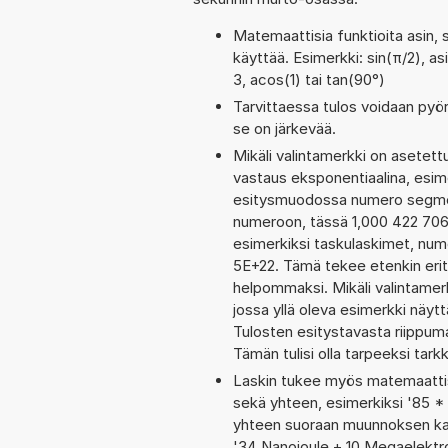
Matemaattisia funktioita asin, 
käyttää. Esimerkki: sin(π/2), asi
3, acos(1) tai tan(90°)
Tarvittaessa tulos voidaan pyö
se on järkevää.
Mikäli valintamerkki on aset
vastaus eksponentiaalina, esim
esitysmuodossa numero segment
numeroon, tässä 1,000 422 706 9
esimerkiksi taskulaskimet, nu
5E+22. Tämä tekee etenkin erit
helpommaksi. Mikäli valintamerk
jossa yllä oleva esimerkki näyt
Tulosten esitystavasta riippum
Tämän tulisi olla tarpeeksi tark
Laskin tukee myös matemaattis
sekä yhteen, esimerkiksi '85 * 
yhteen suoraan muunnoksen kaut
'34 Nanojoule + 10 Megaelektro