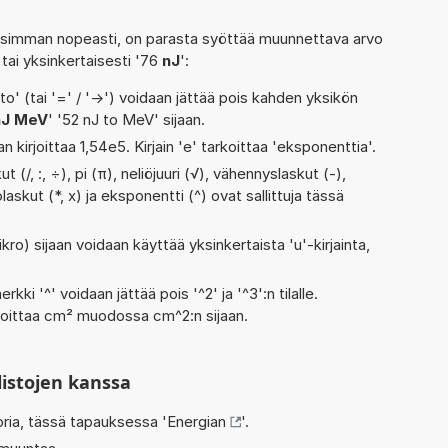
isimman nopeasti, on parasta syöttää muunnettava arvo
 tai yksinkertaisesti '76
nJ
':
' (tai '=' / '->') voidaan jättää pois kahden yksikön
nJ MeV
' '52 nJ to MeV' sijaan.
n kirjoittaa 1,54e5. Kirjain 'e' tarkoittaa 'eksponenttia'.
 (/, :, ÷), pi (π), neliöjuuri (√), vähennyslaskut (-),
askut (*, x) ja eksponentti (^) ovat sallittuja tässä
kro) sijaan voidaan käyttää yksinkertaista 'u'-kirjainta,
rkki '^' voidaan jättää pois '^2' ja '^3':n tilalle.
rjoittaa cm² muodossa cm^2:n sijaan.
listojen kanssa
oria, tässä tapauksessa '
Energian
'.