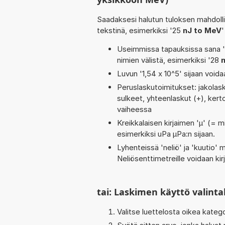
Saadaksesi halutun tuloksen mahdoll
tekstinä, esimerkiksi '25
nJ to MeV
'
Useimmissa tapauksissa sana 'to
nimien välistä, esimerkiksi '28
Luvun '1,54 x 10^5' sijaan voidaa
Peruslaskutoimitukset: jakolaskut
sulkeet, yhteenlaskut (+), kertol
vaiheessa
Kreikkalaisen kirjaimen 'µ' (= mi
esimerkiksi uPa µPa:n sijaan.
Lyhenteissä 'neliö' ja 'kuutio' me
Neliösenttimetreille voidaan ki
tai: Laskimen käyttö valinta
Valitse luettelosta oikea kateg