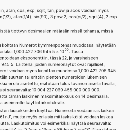
sin, atan, cos, exp, sqrt, tan, pow ja acos voidaan myös
n(1/2), atan(1/4), sin(90), 3 pow 2, cos(pi/2), sqrt(4), 2 exp
ristää tiettyyn desimaalien määrään missä tahansa, missä
ettu kohtaan Numerot kymmenpotenssimuodossa, näytetään
22
erkiksi 1,000 422 706 945 5
×
10
. Tässä
oidaan eksponenttiin, tässä 22, ja varsinaiseen
45 5. Laitteilla, joiden numeronäytöt ovat rajalliset,
merot voidaan myös kirjoittaa muodossa 1,000 422 706 945
täin suurten tai erittäin pienten numeroiden lukemisen
kiä ei ole asetettu, esitetään tulos tavanomaisella tavalla,
täisi seuraavalta: 10 004 227 069 455 000 000 000.
atta tämän laskimen maksimitarkkuus on 14 desimaalia.
ka useimmille käyttötarkoituksille.
ten lausekkeiden käyttöä. Numeroita voidaan siis laskea
61 nJ', mutta myös erilaisia mittayksiköitä voidaan laskea
ta. Laskutoimitus voi esimerkiksi näyttää seuraavalta:
nivoltti' tai '37mm x 13cm x 88dm = ? cm^3'. Näin yhteen