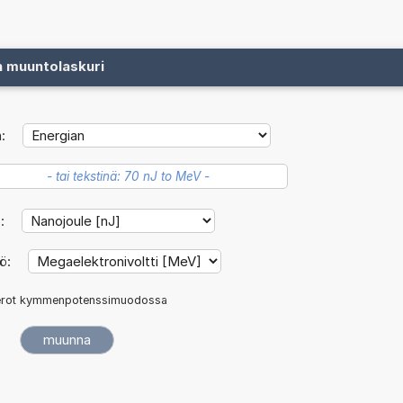
n muuntolaskuri
:
ö:
kö:
rot kymmenpotenssimuodossa