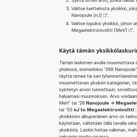
Syötä sitten arvo, jonka haluat
Valitse luettelosta yksikkö, j
Nanojoule [nJ]
'.
Valitse lopuksi yksikkö, johon
Megaelektronivoltti [MeV]
'.
Käytä tämän yksikkölaskuri
Tämän laskimen avulla muunnettava a
yhdessä, esimerkiksi '268 Nanojoule'
täyttä nimeä tai sen lyhennettäesimer
muunnettavan yksikön kategorian, tä
syötetyn arvon tunnettuun, soveltuva
haluamasi muunnoksen. Arvo voidaan 
MeV' tai '28
Nanojoule -> Megaelek
tai '55
nJ to Megaelektronivoltti
'
yksikköön alkuperäinen arvo on tarko
käytetään, vältetään tällä tavalla oike
yksiköitä. Laskin hoitaa valinnan, ma
sekunnin murto-osassa.