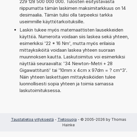
229 128 500 000 000. Tulosten esitystavasta
riippumatta tämän laskimen maksimitarkkuus on 14
desimaalia. Tämän tulisi olla tarpeeksi tarkka
useimmille käyttötarkoituksille.
Laskin tukee myös matemaattisten lausekkeiden
käyttöä. Numeroita voidaan siis laskea sekä yhteen,
esimerkiksi '22 * 16 Nm', mutta myös erilaisia
mittayksiköitä voidaan laskea yhteen suoraan
muunnoksen kautta. Laskutoimitus voi esimerkiksi
näyttää seuraavalta: '34 Newton-Metri + 28
Gigawattitunti' tai '10mm x 4cm x 97dm = ? cm^3'.
Näin yhteen laskettujen mittayksiköiden tulee
luonnollisesti sopia yhteen ja toimia samassa
laskutoimituksessa.
Taustatietoa yrityksestä
-
Tietosuoja
- © 2005-2026 by Thomas
Hainke