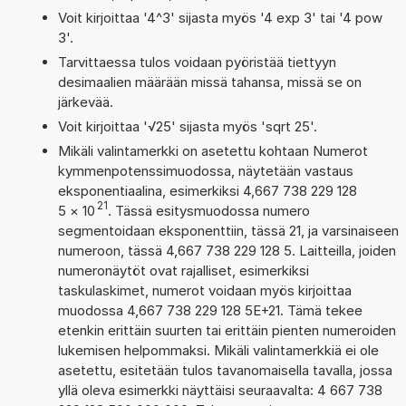
Voit kirjoittaa '4^3' sijasta myös '4 exp 3' tai '4 pow
3'.
Tarvittaessa tulos voidaan pyöristää tiettyyn
desimaalien määrään missä tahansa, missä se on
järkevää.
Voit kirjoittaa '√25' sijasta myös 'sqrt 25'.
Mikäli valintamerkki on asetettu kohtaan Numerot
kymmenpotenssimuodossa, näytetään vastaus
eksponentiaalina, esimerkiksi 4,667 738 229 128
21
5
×
10
. Tässä esitysmuodossa numero
segmentoidaan eksponenttiin, tässä 21, ja varsinaiseen
numeroon, tässä 4,667 738 229 128 5. Laitteilla, joiden
numeronäytöt ovat rajalliset, esimerkiksi
taskulaskimet, numerot voidaan myös kirjoittaa
muodossa 4,667 738 229 128 5E+21. Tämä tekee
etenkin erittäin suurten tai erittäin pienten numeroiden
lukemisen helpommaksi. Mikäli valintamerkkiä ei ole
asetettu, esitetään tulos tavanomaisella tavalla, jossa
yllä oleva esimerkki näyttäisi seuraavalta: 4 667 738