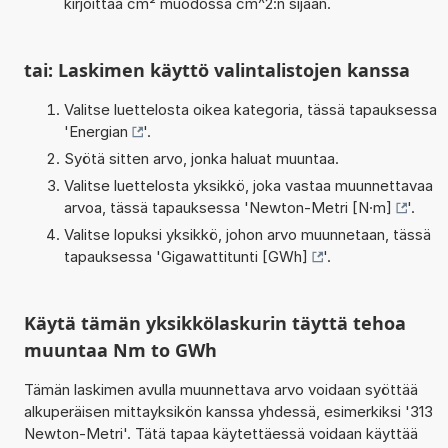
kirjoittaa cm² muodossa cm^2:n sijaan.
tai: Laskimen käyttö valintalistojen kanssa
Valitse luettelosta oikea kategoria, tässä tapauksessa
'
Energian
'.
Syötä sitten arvo, jonka haluat muuntaa.
Valitse luettelosta yksikkö, joka vastaa muunnettavaa
arvoa, tässä tapauksessa '
Newton-Metri [N·m]
'.
Valitse lopuksi yksikkö, johon arvo muunnetaan, tässä
tapauksessa '
Gigawattitunti [GWh]
'.
Käytä tämän yksikkölaskurin täyttä tehoa
muuntaa Nm to GWh
Tämän laskimen avulla muunnettava arvo voidaan syöttää
alkuperäisen mittayksikön kanssa yhdessä, esimerkiksi '313
Newton-Metri'. Tätä tapaa käytettäessä voidaan käyttää