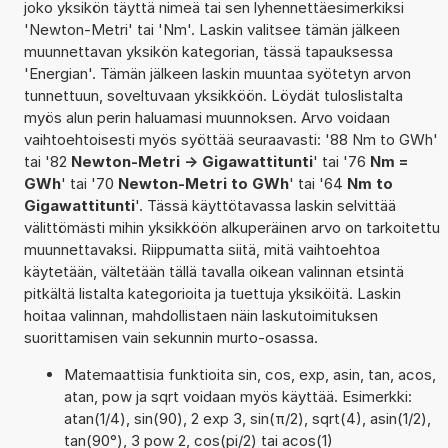
joko yksikön täyttä nimeä tai sen lyhennettäesimerkiksi
'Newton-Metri' tai 'Nm'. Laskin valitsee tämän jälkeen
muunnettavan yksikön kategorian, tässä tapauksessa
'Energian'. Tämän jälkeen laskin muuntaa syötetyn arvon
tunnettuun, soveltuvaan yksikköön. Löydät tuloslistalta
myös alun perin haluamasi muunnoksen. Arvo voidaan
vaihtoehtoisesti myös syöttää seuraavasti: '88 Nm to GWh'
tai '82
Newton-Metri -> Gigawattitunti
' tai '76
Nm =
GWh
' tai '70
Newton-Metri to GWh
' tai '64
Nm to
Gigawattitunti
'. Tässä käyttötavassa laskin selvittää
välittömästi mihin yksikköön alkuperäinen arvo on tarkoitettu
muunnettavaksi. Riippumatta siitä, mitä vaihtoehtoa
käytetään, vältetään tällä tavalla oikean valinnan etsintä
pitkältä listalta kategorioita ja tuettuja yksiköitä. Laskin
hoitaa valinnan, mahdollistaen näin laskutoimituksen
suorittamisen vain sekunnin murto-osassa.
Matemaattisia funktioita sin, cos, exp, asin, tan, acos,
atan, pow ja sqrt voidaan myös käyttää. Esimerkki:
atan(1/4), sin(90), 2 exp 3, sin(π/2), sqrt(4), asin(1/2),
tan(90°), 3 pow 2, cos(pi/2) tai acos(1)