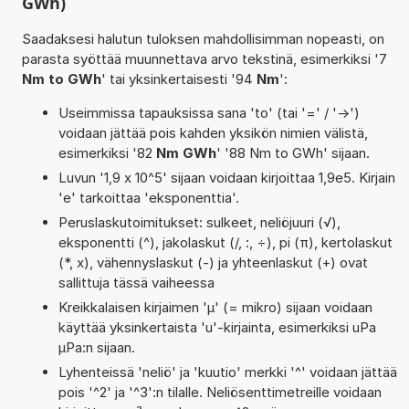
GWh)
Saadaksesi halutun tuloksen mahdollisimman nopeasti, on
parasta syöttää muunnettava arvo tekstinä, esimerkiksi '7
Nm to GWh
' tai yksinkertaisesti '94
Nm
':
Useimmissa tapauksissa sana 'to' (tai '=' / '->')
voidaan jättää pois kahden yksikön nimien välistä,
esimerkiksi '82
Nm GWh
' '88 Nm to GWh' sijaan.
Luvun '1,9 x 10^5' sijaan voidaan kirjoittaa 1,9e5. Kirjain
'e' tarkoittaa 'eksponenttia'.
Peruslaskutoimitukset: sulkeet, neliöjuuri (√),
eksponentti (^), jakolaskut (/, :, ÷), pi (π), kertolaskut
(*, x), vähennyslaskut (-) ja yhteenlaskut (+) ovat
sallittuja tässä vaiheessa
Kreikkalaisen kirjaimen 'µ' (= mikro) sijaan voidaan
käyttää yksinkertaista 'u'-kirjainta, esimerkiksi uPa
µPa:n sijaan.
Lyhenteissä 'neliö' ja 'kuutio' merkki '^' voidaan jättää
pois '^2' ja '^3':n tilalle. Neliösenttimetreille voidaan