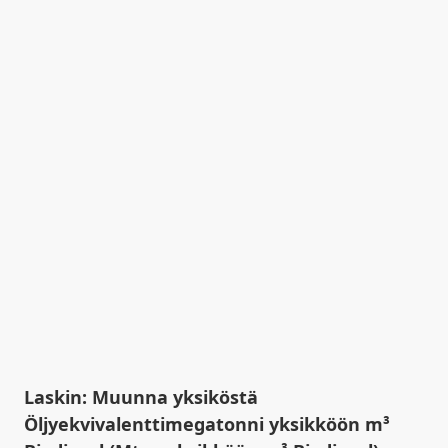
Laskin: Muunna yksiköstä
Öljyekvivalenttimegatonni yksikköön m³