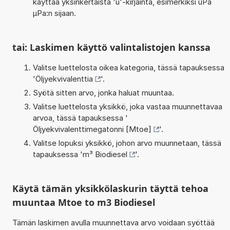
käyttää yksinkertaista 'u'-kirjainta, esimerkiksi uPa
µPa:n sijaan.
tai: Laskimen käyttö valintalistojen kanssa
Valitse luettelosta oikea kategoria, tässä tapauksessa
'
Öljyekvivalenttia
'.
Syötä sitten arvo, jonka haluat muuntaa.
Valitse luettelosta yksikkö, joka vastaa muunnettavaa
arvoa, tässä tapauksessa '
Öljyekvivalenttimegatonni [Mtoe]
'.
Valitse lopuksi yksikkö, johon arvo muunnetaan, tässä
tapauksessa '
m³ Biodiesel
'.
Käytä tämän yksikkölaskurin täyttä tehoa
muuntaa Mtoe to m3 Biodiesel
Tämän laskimen avulla muunnettava arvo voidaan syöttää