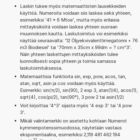
Laskin tukee myös matemaattisten lausekkeiden
käyttöä. Numeroita voidaan siis laskea sekä yhteen,
esimerkiksi '41 * 6 Mtoe', mutta myös erilaisia
mittayksiköitä voidaan laskea yhteen suoraan
muunnoksen kautta. Laskutoimitus voi esimerkiksi
näyttää seuraavalta: '12 Öljyekvivalenttimegatonni + 76
m3 Biodiesel' tai '70mm x 35cm x 99dm = ? cm^3'.
Näin yhteen laskettujen mittayksiköiden tulee
luonnollisesti sopia yhteen ja toimia samassa
laskutoimituksessa.
Matemaattisia funktioita sin, exp, pow, acos, tan,
atan, sqrt, asin ja cos voidaan myös käyttää.
Esimerkki: sin(π/2), sin(90), 2 exp 3, atan(1/4), acos(1),
sqrt(4), cos(pi/2), tan(90°), 3 pow 2 tai asin(1/2)
Voit kirjoittaa '4^3' sijasta myös '4 exp 3' tai '4 pow
3'.
Mikäli valintamerkki on asetettu kohtaan Numerot
kymmenpotenssimuodossa, näytetään vastaus
eksponentiaalina, esimerkiksi 2,119 481 462 194
21