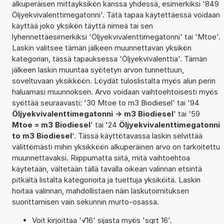
alkuperäisen mittayksikön kanssa yhdessä, esimerkiksi '849
Öljyekvivalenttimegatonni'. Tätä tapaa käytettäessä voidaan
käyttää joko yksikön täyttä nimeä tai sen
lyhennettäesimerkiksi 'Öljyekvivalenttimegatonni' tai 'Mtoe'.
Laskin valitsee tämän jälkeen muunnettavan yksikön
kategorian, tässä tapauksessa 'Öljyekvivalenttia'. Tämän
jälkeen laskin muuntaa syötetyn arvon tunnettuun,
soveltuvaan yksikköön. Löydät tuloslistalta myös alun perin
haluamasi muunnoksen. Arvo voidaan vaihtoehtoisesti myös
syöttää seuraavasti: '30 Mtoe to m3 Biodiesel' tai '94
Öljyekvivalenttimegatonni -> m3 Biodiesel
' tai '59
Mtoe = m3 Biodiesel
' tai '24
Öljyekvivalenttimegatonni
to m3 Biodiesel
'. Tässä käyttötavassa laskin selvittää
välittömästi mihin yksikköön alkuperäinen arvo on tarkoitettu
muunnettavaksi. Riippumatta siitä, mitä vaihtoehtoa
käytetään, vältetään tällä tavalla oikean valinnan etsintä
pitkältä listalta kategorioita ja tuettuja yksiköitä. Laskin
hoitaa valinnan, mahdollistaen näin laskutoimituksen
suorittamisen vain sekunnin murto-osassa.
Voit kirjoittaa '√16' sijasta myös 'sqrt 16'.