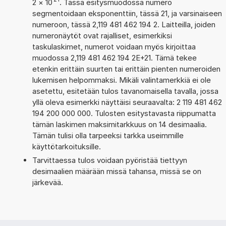
2
×
10
. Tässä esitysmuodossa numero
segmentoidaan eksponenttiin, tässä 21, ja varsinaiseen
numeroon, tässä 2,119 481 462 194 2. Laitteilla, joiden
numeronäytöt ovat rajalliset, esimerkiksi
taskulaskimet, numerot voidaan myös kirjoittaa
muodossa 2,119 481 462 194 2E+21. Tämä tekee
etenkin erittäin suurten tai erittäin pienten numeroiden
lukemisen helpommaksi. Mikäli valintamerkkiä ei ole
asetettu, esitetään tulos tavanomaisella tavalla, jossa
yllä oleva esimerkki näyttäisi seuraavalta: 2 119 481 462
194 200 000 000. Tulosten esitystavasta riippumatta
tämän laskimen maksimitarkkuus on 14 desimaalia.
Tämän tulisi olla tarpeeksi tarkka useimmille
käyttötarkoituksille.
Tarvittaessa tulos voidaan pyöristää tiettyyn
desimaalien määrään missä tahansa, missä se on
järkevää.