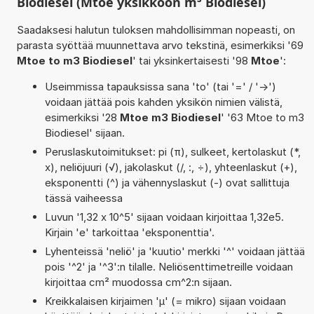
Biodiesel (Mtoe yksikköön m³ Biodiesel)
Saadaksesi halutun tuloksen mahdollisimman nopeasti, on
parasta syöttää muunnettava arvo tekstinä, esimerkiksi '69
Mtoe to m3 Biodiesel
' tai yksinkertaisesti '98
Mtoe
':
Useimmissa tapauksissa sana 'to' (tai '=' / '->')
voidaan jättää pois kahden yksikön nimien välistä,
esimerkiksi '28
Mtoe m3 Biodiesel
' '63 Mtoe to m3
Biodiesel' sijaan.
Peruslaskutoimitukset: pi (π), sulkeet, kertolaskut (*,
x), neliöjuuri (√), jakolaskut (/, :, ÷), yhteenlaskut (+),
eksponentti (^) ja vähennyslaskut (-) ovat sallittuja
tässä vaiheessa
Luvun '1,32 x 10^5' sijaan voidaan kirjoittaa 1,32e5.
Kirjain 'e' tarkoittaa 'eksponenttia'.
Lyhenteissä 'neliö' ja 'kuutio' merkki '^' voidaan jättää
pois '^2' ja '^3':n tilalle. Neliösenttimetreille voidaan
kirjoittaa cm² muodossa cm^2:n sijaan.
Kreikkalaisen kirjaimen 'µ' (= mikro) sijaan voidaan