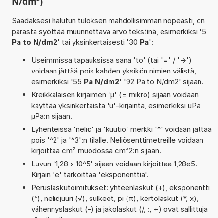
N/dm²)
Saadaksesi halutun tuloksen mahdollisimman nopeasti, on
parasta syöttää muunnettava arvo tekstinä, esimerkiksi '5
Pa to N/dm2
' tai yksinkertaisesti '30
Pa
':
Useimmissa tapauksissa sana 'to' (tai '=' / '->')
voidaan jättää pois kahden yksikön nimien välistä,
esimerkiksi '55
Pa N/dm2
' '92 Pa to N/dm2' sijaan.
Kreikkalaisen kirjaimen 'µ' (= mikro) sijaan voidaan
käyttää yksinkertaista 'u'-kirjainta, esimerkiksi uPa
µPa:n sijaan.
Lyhenteissä 'neliö' ja 'kuutio' merkki '^' voidaan jättää
pois '^2' ja '^3':n tilalle. Neliösenttimetreille voidaan
kirjoittaa cm² muodossa cm^2:n sijaan.
Luvun '1,28 x 10^5' sijaan voidaan kirjoittaa 1,28e5.
Kirjain 'e' tarkoittaa 'eksponenttia'.
Peruslaskutoimitukset: yhteenlaskut (+), eksponentti
(^), neliöjuuri (√), sulkeet, pi (π), kertolaskut (*, x),
vähennyslaskut (-) ja jakolaskut (/, :, ÷) ovat sallittuja