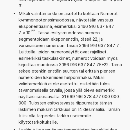
3'.
Mikäli valintamerkki on asetettu kohtaan Numerot
kymmenpotenssimuodossa, näytetään vastaus
eksponentiaalina, esimerkiksi 3,166 916 637 847
22
7
×
10
. Tässä esitysmuodossa numero
segmentoidaan eksponenttiin, tässä 22, ja
varsinaiseen numeroon, tässä 3,166 916 637 847 7.
Laitteilla, joiden numeronäytöt ovat rajalliset,
esimerkiksi taskulaskimet, numerot voidaan myös
kirjoittaa muodossa 3,166 916 637 847 7E+22. Tämä
tekee etenkin erittäin suurten tai erittäin pienten
numeroiden lukemisen helpommaksi. Mikäli
valintamerkkiä ei ole asetettu, esitetään tulos
tavanomaisella tavalla, jossa yllä oleva esimerkki
näyttäisi seuraavalta: 31 669 166 378 477 000 000
000. Tulosten esitystavasta riippumatta tämän
laskimen maksimitarkkuus on 14 desimaalia. Tämän
tulisi olla tarpeeksi tarkka useimmille
käyttötarkoituksille.
Laskin tukee myös matemaattisten lausekkeiden