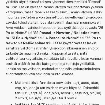
yksikön täyttä nimeä tai sen lyhennettäesimerkiksi 'Pascal'
tai 'Pa'. Laskin valitsee tämän jälkeen muunnettavan yksikön
kategorian, tässä tapauksessa 'Paine'. Tämän jälkeen laskin
muuntaa syötetyn arvon tunnettuun, soveltuvaan yksikköön.
Löydät tuloslistalta myös alun perin haluamasi muunnoksen.
Arvo voidaan vaihtoehtoisesti myös syöttää seuraavasti: '26
Pa to N/dm2' tai '88
Pascal -> Newton / Neliödesimetri
'
tai '51
Pa = N/dm2
' tai '14
Pascal to N/dm2
' tai '76
Pa to
Newton / Neliödesimetri
'. Tässä käyttötavassa laskin
selvittää välittömästi mihin yksikköön alkuperäinen arvo on
tarkoitettu muunnettavaksi. Riippumatta siitä, mitä
vaihtoehtoa käytetään, vältetään tällä tavalla oikean valinnan
etsintä pitkältä listalta kategorioita ja tuettuja yksiköitä.
Laskin hoitaa valinnan, mahdollistaen näin laskutoimituksen
suorittamisen vain sekunnin murto-osassa.
Matemaattisia funktioita pow, asin, sqrt, acos, atan,
exp, sin, cos ja tan voidaan myös käyttää. Esimerkki:
tan(90°), sqrt(4), cos(pi/2), acos(1), asin(1/2), sin(90),
2 exp 3, sin(π/2), atan(1/4) tai 3 pow 2
Voit kirjoittaa '4^3' sijasta myös '4 exp 3' tai '4 pow