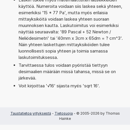
käyttöä. Numeroita voidaan siis laskea sekä yhteen,
esimerkiksi '15 * 77 Pa', mutta myös erilaisia
mittayksiköitä voidaan laskea yhteen suoraan
muunnoksen kautta. Laskutoimitus voi esimerkiksi
näyttää seuraavalta: '89 Pascal + 52 Newton /
Neliödesimetri' tai '40mm x 3cm x 65dm = ? cm^3'.
Näin yhteen laskettujen mittayksiköiden tulee
luonnollisesti sopia yhteen ja toimia samassa
laskutoimituksessa.
Tarvittaessa tulos voidaan pyöristää tiettyyn
desimaalien määrään missä tahansa, missä se on
järkevää.
Voit kirjoittaa '√16' sijasta myös 'sqrt 16'.
Taustatietoa yrityksestä
-
Tietosuoja
- © 2005-2026 by Thomas
Hainke