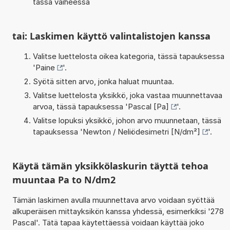
tässä vaiheessa
tai: Laskimen käyttö valintalistojen kanssa
Valitse luettelosta oikea kategoria, tässä tapauksessa
'
Paine
'.
Syötä sitten arvo, jonka haluat muuntaa.
Valitse luettelosta yksikkö, joka vastaa muunnettavaa
arvoa, tässä tapauksessa '
Pascal [Pa]
'.
Valitse lopuksi yksikkö, johon arvo muunnetaan, tässä
tapauksessa '
Newton / Neliödesimetri [N/dm²]
'.
Käytä tämän yksikkölaskurin täyttä tehoa
muuntaa Pa to N/dm2
Tämän laskimen avulla muunnettava arvo voidaan syöttää
alkuperäisen mittayksikön kanssa yhdessä, esimerkiksi '278
Pascal'. Tätä tapaa käytettäessä voidaan käyttää joko