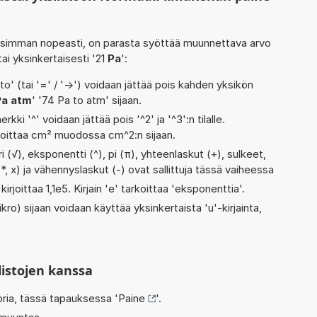
isimman nopeasti, on parasta syöttää muunnettava arvo
 tai yksinkertaisesti '21
Pa
':
' (tai '=' / '->') voidaan jättää pois kahden yksikön
Pa atm
' '74 Pa to atm' sijaan.
rkki '^' voidaan jättää pois '^2' ja '^3':n tilalle.
rjoittaa cm² muodossa cm^2:n sijaan.
i (√), eksponentti (^), pi (π), yhteenlaskut (+), sulkeet,
 (*, x) ja vähennyslaskut (-) ovat sallittuja tässä vaiheessa
kirjoittaa 1,1e5. Kirjain 'e' tarkoittaa 'eksponenttia'.
kro) sijaan voidaan käyttää yksinkertaista 'u'-kirjainta,
listojen kanssa
oria, tässä tapauksessa '
Paine
'.