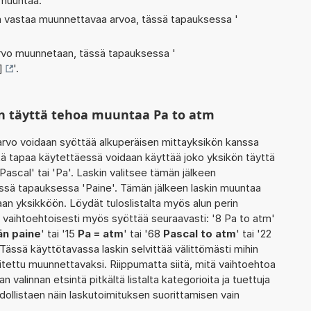
 muuntaa.
oka vastaa muunnettavaa arvoa, tässä tapauksessa '
 arvo muunnetaan, tässä tapauksessa '
]
'.
n täyttä tehoa muuntaa Pa to atm
rvo voidaan syöttää alkuperäisen mittayksikön kanssa
ätä tapaa käytettäessä voidaan käyttää joko yksikön täyttä
Pascal' tai 'Pa'. Laskin valitsee tämän jälkeen
ssä tapauksessa 'Paine'. Tämän jälkeen laskin muuntaa
an yksikköön. Löydät tuloslistalta myös alun perin
vaihtoehtoisesti myös syöttää seuraavasti: '8 Pa to atm'
än paine
' tai '15
Pa = atm
' tai '68
Pascal to atm
' tai '22
. Tässä käyttötavassa laskin selvittää välittömästi mihin
itettu muunnettavaksi. Riippumatta siitä, mitä vaihtoehtoa
an valinnan etsintä pitkältä listalta kategorioita ja tuettuja
hdollistaen näin laskutoimituksen suorittamisen vain