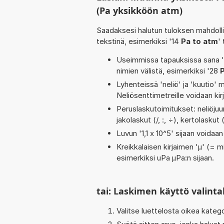
(Pa yksikköön atm)
Saadaksesi halutun tuloksen mahdoll
tekstinä, esimerkiksi '14
Pa to atm
'
Useimmissa tapauksissa sana 'to
nimien välistä, esimerkiksi '28
Lyhenteissä 'neliö' ja 'kuutio' me
Neliösenttimetreille voidaan ki
Peruslaskutoimitukset: neliöjuur
jakolaskut (/, :, ÷), kertolaskut
Luvun '1,1 x 10^5' sijaan voidaan 
Kreikkalaisen kirjaimen 'µ' (= mi
esimerkiksi uPa µPa:n sijaan.
tai: Laskimen käyttö valinta
Valitse luettelosta oikea kateg