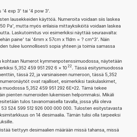
s '4 exp 3' tai '4 pow 3'.
ten lausekkeiden käyttöä. Numeroita voidaan siis laskea
50 Pa', mutta myös erilaisia mittayksiköitä voidaan laskea
ta. Laskutoimitus voi esimerkiksi näyttää seuraavalta:
ehän paine' tai '4mm x 57cm x 11dm = ? cm^3'. Näin
den tulee luonnollisesti sopia yhteen ja toimia samassa
ettu kohtaan Numerot kymmenpotenssimuodossa, näytetään
22
erkiksi 5,352 459 951 292 6
×
10
. Tässä esitysmuodossa
ttiin, tässä 22, ja varsinaiseen numeroon, tässä 5,352
n numeronäytöt ovat rajalliset, esimerkiksi taskulaskimet,
taa muodossa 5,352 459 951 292 6E+22. Tämä tekee
ittäin pienten numeroiden lukemisen helpommaksi. Mikäli
esitetään tulos tavanomaisella tavalla, jossa yllä oleva
a: 53 524 599 512 926 000 000 000. Tulosten esitystavasta
imitarkkuus on 14 desimaalia. Tämän tulisi olla tarpeeksi
ksille.
ristää tiettyyn desimaalien määrään missä tahansa, missä