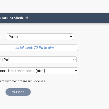
n muuntolaskuri
:
rot kymmenpotenssimuodossa