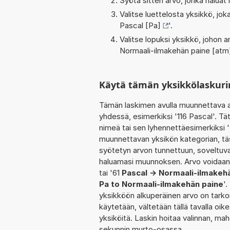
Syötä sitten arvo, jonka haluat
Valitse luettelosta yksikkö, j
Pascal [Pa]
'.
Valitse lopuksi yksikkö, johon
Normaali-ilmakehän paine [atm
Käytä tämän yksikkölaskuri
Tämän laskimen avulla muunnettava a
yhdessä, esimerkiksi '116 Pascal'. T
nimeä tai sen lyhennettäesimerkiksi '
muunnettavan yksikön kategorian, tä
syötetyn arvon tunnettuun, soveltuva
haluamasi muunnoksen. Arvo voidaan 
tai '61
Pascal -> Normaali-ilmakeh
Pa to Normaali-ilmakehän paine
'
yksikköön alkuperäinen arvo on tarko
käytetään, vältetään tällä tavalla oike
yksiköitä. Laskin hoitaa valinnan, ma
sekunnin murto-osassa.