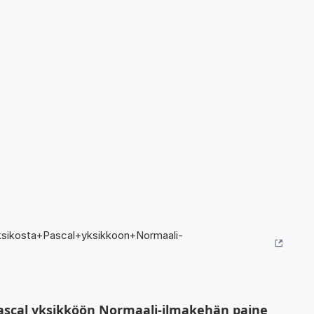
sikosta+Pascal+yksikkoon+Normaali-
ascal yksikköön Normaali-ilmakehän paine