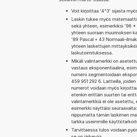
Voit kirjoittaa '4^3' sijasta myö
Laskin tukee myös matemaattis
sekä yhteen, esimerkiksi '96 * 
yhteen suoraan muunnoksen kaut
'89 Pascal + 43 Normaali-ilmak
yhteen laskettujen mittayksiköi
laskutoimituksessa.
Mikäli valintamerkki on aset
vastaus eksponentiaalina, esim
numero segmentoidaan eksponen
459 951 292 6. Laitteilla, joide
numerot voidaan myös kirjoit
etenkin erittäin suurten tai er
valintamerkkiä ei ole asetettu, 
esimerkki näyttäisi seuraavalt
riippumatta tämän laskimen maks
tarkka useimmille käyttötarkoitu
Tarvittaessa tulos voidaan pyö
se on järkevää.