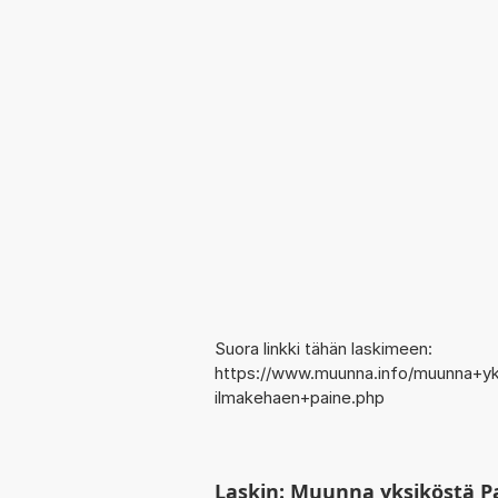
Suora linkki tähän laskimeen:
https://www.muunna.info/muunna+yk
ilmakehaen+paine.php
Laskin: Muunna yksiköstä P