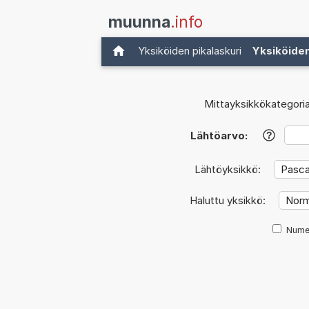
muunna
.info
Yksiköiden pikalaskuri
Yksiköide
Mittayksikkökategoria
Lähtöarvo:
?
Lähtöyksikkö:
Haluttu yksikkö:
Nume