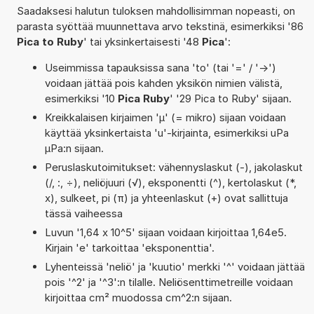
Saadaksesi halutun tuloksen mahdollisimman nopeasti, on
parasta syöttää muunnettava arvo tekstinä, esimerkiksi '86
Pica to Ruby
' tai yksinkertaisesti '48
Pica
':
Useimmissa tapauksissa sana 'to' (tai '=' / '->')
voidaan jättää pois kahden yksikön nimien välistä,
esimerkiksi '10
Pica Ruby
' '29 Pica to Ruby' sijaan.
Kreikkalaisen kirjaimen 'µ' (= mikro) sijaan voidaan
käyttää yksinkertaista 'u'-kirjainta, esimerkiksi uPa
µPa:n sijaan.
Peruslaskutoimitukset: vähennyslaskut (-), jakolaskut
(/, :, ÷), neliöjuuri (√), eksponentti (^), kertolaskut (*,
x), sulkeet, pi (π) ja yhteenlaskut (+) ovat sallittuja
tässä vaiheessa
Luvun '1,64 x 10^5' sijaan voidaan kirjoittaa 1,64e5.
Kirjain 'e' tarkoittaa 'eksponenttia'.
Lyhenteissä 'neliö' ja 'kuutio' merkki '^' voidaan jättää
pois '^2' ja '^3':n tilalle. Neliösenttimetreille voidaan
kirjoittaa cm² muodossa cm^2:n sijaan.