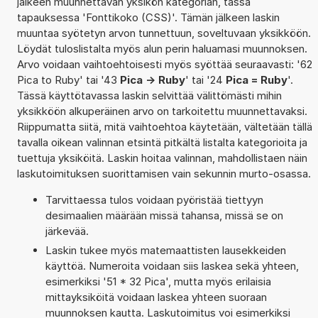
jälkeen muunnettavan yksikön kategorian, tässä
tapauksessa 'Fonttikoko (CSS)'. Tämän jälkeen laskin
muuntaa syötetyn arvon tunnettuun, soveltuvaan yksikköön.
Löydät tuloslistalta myös alun perin haluamasi muunnoksen.
Arvo voidaan vaihtoehtoisesti myös syöttää seuraavasti: '62
Pica to Ruby' tai '43
Pica -> Ruby
' tai '24
Pica = Ruby
'.
Tässä käyttötavassa laskin selvittää välittömästi mihin
yksikköön alkuperäinen arvo on tarkoitettu muunnettavaksi.
Riippumatta siitä, mitä vaihtoehtoa käytetään, vältetään tällä
tavalla oikean valinnan etsintä pitkältä listalta kategorioita ja
tuettuja yksiköitä. Laskin hoitaa valinnan, mahdollistaen näin
laskutoimituksen suorittamisen vain sekunnin murto-osassa.
Tarvittaessa tulos voidaan pyöristää tiettyyn
desimaalien määrään missä tahansa, missä se on
järkevää.
Laskin tukee myös matemaattisten lausekkeiden
käyttöä. Numeroita voidaan siis laskea sekä yhteen,
esimerkiksi '51 * 32 Pica', mutta myös erilaisia
mittayksiköitä voidaan laskea yhteen suoraan
muunnoksen kautta. Laskutoimitus voi esimerkiksi