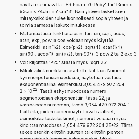
näyttää seuraavalta: '89 Pica + 70 Ruby' tai '13mm x
93cm x 74dm = ? cm^3'. Näin yhteen laskettujen
mittayksiköiden tulee luonnollisesti sopia yhteen ja
toimia samassa laskutoimituksessa.
Matemaattisia funktioita asin, tan, sin, sqrt, acos,
atan, exp, pow ja cos voidaan myös käyttää.
Esimerkki: asin(1/2), cos(pi/2), sqrt(4), atan(1/4),
sin(90), acos(1), sin(π/2), tan(90°), 3 pow 2 tai 2 exp 3
Voit kirjoittaa '√25' sijasta myös 'sqrt 25'.
Mikäli valintamerkki on asetettu kohtaan Numerot
kymmenpotenssimuodossa, näytetään vastaus
eksponentiaalina, esimerkiksi 3,054 479 972 204
22
2
×
10
. Tässä esitysmuodossa numero
segmentoidaan eksponenttiin, tässä 22, ja
varsinaiseen numeroon, tässä 3,054 479 972 204 2.
Laitteilla, joiden numeronäytöt ovat rajalliset,
esimerkiksi taskulaskimet, numerot voidaan myös
kirjoittaa muodossa 3,054 479 972 204 2E+22. Tämä
tekee etenkin erittäin suurten tai erittäin pienten
numeroiden lukemisen helpommaksi. Mikäli