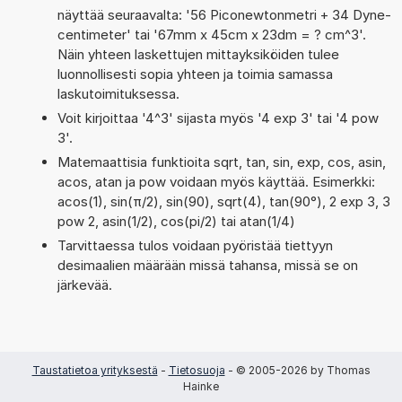
näyttää seuraavalta: '56 Piconewtonmetri + 34 Dyne-
centimeter' tai '67mm x 45cm x 23dm = ? cm^3'.
Näin yhteen laskettujen mittayksiköiden tulee
luonnollisesti sopia yhteen ja toimia samassa
laskutoimituksessa.
Voit kirjoittaa '4^3' sijasta myös '4 exp 3' tai '4 pow
3'.
Matemaattisia funktioita sqrt, tan, sin, exp, cos, asin,
acos, atan ja pow voidaan myös käyttää. Esimerkki:
acos(1), sin(π/2), sin(90), sqrt(4), tan(90°), 2 exp 3, 3
pow 2, asin(1/2), cos(pi/2) tai atan(1/4)
Tarvittaessa tulos voidaan pyöristää tiettyyn
desimaalien määrään missä tahansa, missä se on
järkevää.
Taustatietoa yrityksestä
-
Tietosuoja
- © 2005-2026 by Thomas
Hainke