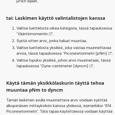
µPa:n sijaan.
tai: Laskimen käyttö valintalistojen kanssa
Valitse luettelosta oikea kategoria, tässä tapauksessa
'
Vääntömomentin
'.
Syötä sitten arvo, jonka haluat muuntaa.
Valitse luettelosta yksikkö, joka vastaa muunnettavaa
arvoa, tässä tapauksessa '
Piconewtonmetri [pNm]
'.
Valitse lopuksi yksikkö, johon arvo muunnetaan, tässä
tapauksessa '
Dyne-centimeter [dyncm]
'.
Käytä tämän yksikkölaskurin täyttä tehoa
muuntaa pNm to dyncm
Tämän laskimen avulla muunnettava arvo voidaan syöttää
alkuperäisen mittayksikön kanssa yhdessä, esimerkiksi '614
Piconewtonmetri'. Tätä tapaa käytettäessä voidaan käyttää