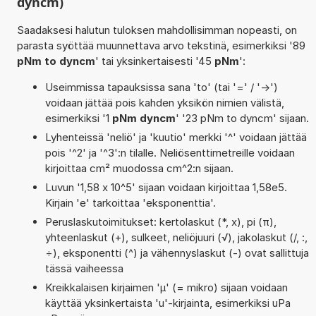
dyncm)
Saadaksesi halutun tuloksen mahdollisimman nopeasti, on
parasta syöttää muunnettava arvo tekstinä, esimerkiksi '89
pNm to dyncm
' tai yksinkertaisesti '45
pNm
':
Useimmissa tapauksissa sana 'to' (tai '=' / '->')
voidaan jättää pois kahden yksikön nimien välistä,
esimerkiksi '1
pNm dyncm
' '23 pNm to dyncm' sijaan.
Lyhenteissä 'neliö' ja 'kuutio' merkki '^' voidaan jättää
pois '^2' ja '^3':n tilalle. Neliösenttimetreille voidaan
kirjoittaa cm² muodossa cm^2:n sijaan.
Luvun '1,58 x 10^5' sijaan voidaan kirjoittaa 1,58e5.
Kirjain 'e' tarkoittaa 'eksponenttia'.
Peruslaskutoimitukset: kertolaskut (*, x), pi (π),
yhteenlaskut (+), sulkeet, neliöjuuri (√), jakolaskut (/, :,
÷), eksponentti (^) ja vähennyslaskut (-) ovat sallittuja
tässä vaiheessa
Kreikkalaisen kirjaimen 'µ' (= mikro) sijaan voidaan
käyttää yksinkertaista 'u'-kirjainta, esimerkiksi uPa