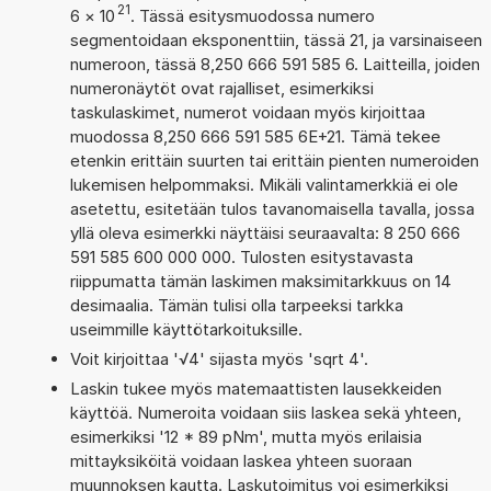
21
6
×
10
. Tässä esitysmuodossa numero
segmentoidaan eksponenttiin, tässä 21, ja varsinaiseen
numeroon, tässä 8,250 666 591 585 6. Laitteilla, joiden
numeronäytöt ovat rajalliset, esimerkiksi
taskulaskimet, numerot voidaan myös kirjoittaa
muodossa 8,250 666 591 585 6E+21. Tämä tekee
etenkin erittäin suurten tai erittäin pienten numeroiden
lukemisen helpommaksi. Mikäli valintamerkkiä ei ole
asetettu, esitetään tulos tavanomaisella tavalla, jossa
yllä oleva esimerkki näyttäisi seuraavalta: 8 250 666
591 585 600 000 000. Tulosten esitystavasta
riippumatta tämän laskimen maksimitarkkuus on 14
desimaalia. Tämän tulisi olla tarpeeksi tarkka
useimmille käyttötarkoituksille.
Voit kirjoittaa '√4' sijasta myös 'sqrt 4'.
Laskin tukee myös matemaattisten lausekkeiden
käyttöä. Numeroita voidaan siis laskea sekä yhteen,
esimerkiksi '12 * 89 pNm', mutta myös erilaisia
mittayksiköitä voidaan laskea yhteen suoraan
muunnoksen kautta. Laskutoimitus voi esimerkiksi