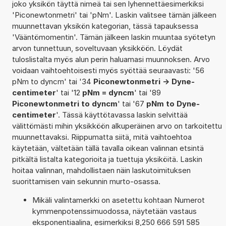
joko yksikön täyttä nimeä tai sen lyhennettäesimerkiksi
'Piconewtonmetri' tai 'pNm'. Laskin valitsee tämän jälkeen
muunnettavan yksikön kategorian, tässä tapauksessa
'Vääntömomentin'. Tämän jälkeen laskin muuntaa syötetyn
arvon tunnettuun, soveltuvaan yksikköön. Löydät
tuloslistalta myös alun perin haluamasi muunnoksen. Arvo
voidaan vaihtoehtoisesti myös syöttää seuraavasti: '56
pNm to dyncm' tai '34
Piconewtonmetri -> Dyne-
centimeter
' tai '12
pNm = dyncm
' tai '89
Piconewtonmetri to dyncm
' tai '67
pNm to Dyne-
centimeter
'. Tässä käyttötavassa laskin selvittää
välittömästi mihin yksikköön alkuperäinen arvo on tarkoitettu
muunnettavaksi. Riippumatta siitä, mitä vaihtoehtoa
käytetään, vältetään tällä tavalla oikean valinnan etsintä
pitkältä listalta kategorioita ja tuettuja yksiköitä. Laskin
hoitaa valinnan, mahdollistaen näin laskutoimituksen
suorittamisen vain sekunnin murto-osassa.
Mikäli valintamerkki on asetettu kohtaan Numerot
kymmenpotenssimuodossa, näytetään vastaus
eksponentiaalina, esimerkiksi 8,250 666 591 585