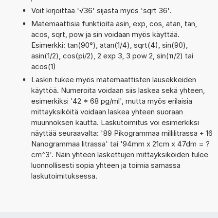
Voit kirjoittaa '√36' sijasta myös 'sqrt 36'.
Matemaattisia funktioita asin, exp, cos, atan, tan,
acos, sqrt, pow ja sin voidaan myös käyttää.
Esimerkki: tan(90°), atan(1/4), sqrt(4), sin(90),
asin(1/2), cos(pi/2), 2 exp 3, 3 pow 2, sin(π/2) tai
acos(1)
Laskin tukee myös matemaattisten lausekkeiden
käyttöä. Numeroita voidaan siis laskea sekä yhteen,
esimerkiksi '42 * 68 pg/ml', mutta myös erilaisia
mittayksiköitä voidaan laskea yhteen suoraan
muunnoksen kautta. Laskutoimitus voi esimerkiksi
näyttää seuraavalta: '89 Pikogrammaa millilitrassa + 16
Nanogrammaa litrassa' tai '94mm x 21cm x 47dm = ?
cm^3'. Näin yhteen laskettujen mittayksiköiden tulee
luonnollisesti sopia yhteen ja toimia samassa
laskutoimituksessa.