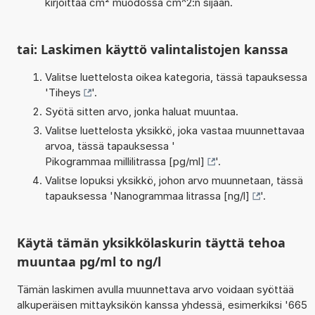
kirjoittaa cm² muodossa cm^2:n sijaan.
tai: Laskimen käyttö valintalistojen kanssa
Valitse luettelosta oikea kategoria, tässä tapauksessa
'
Tiheys
'.
Syötä sitten arvo, jonka haluat muuntaa.
Valitse luettelosta yksikkö, joka vastaa muunnettavaa
arvoa, tässä tapauksessa '
Pikogrammaa millilitrassa [pg/ml]
'.
Valitse lopuksi yksikkö, johon arvo muunnetaan, tässä
tapauksessa '
Nanogrammaa litrassa [ng/l]
'.
Käytä tämän yksikkölaskurin täyttä tehoa
muuntaa pg/ml to ng/l
Tämän laskimen avulla muunnettava arvo voidaan syöttää
alkuperäisen mittayksikön kanssa yhdessä, esimerkiksi '665