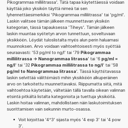
Pikogrammaa millilitrassa'. Tätä tapaa käytettäessä voidaan
käyttää joko yksikön täyttä nimeä tai sen
lyhennettäesimerkiksi 'Pikogrammaa millilitrassa' tai 'pg/ml'.
Laskin valitsee tämän jälkeen muunnettavan yksikön
kategorian, tässä tapauksessa 'Tiheys'. Tämän jälkeen
laskin muuntaa syötetyn arvon tunnettuun, soveltuvaan
yksikköön. Löydät tuloslistalta myös alun perin haluamasi
muunnoksen. Arvo voidaan vaihtoehtoisesti myös syöttää
seuraavasti: '53 pg/ml to ng/l' tai '79
Pikogrammaa
millilitrassa -> Nanogrammaa litrassa
' tai '6
pg/ml =
ng/l
' tai '32
Pikogrammaa millilitrassa to ng/l
' tai '58
pg/ml to Nanogrammaa litrassa
'. Tässä käyttötavassa
laskin selvittää välittömästi mihin yksikköön alkuperäinen
arvo on tarkoitettu muunnettavaksi. Riippumatta siitä, mitä
vaihtoehtoa käytetään, vältetään tällä tavalla oikean valinnan
etsintä pitkältä listalta kategorioita ja tuettuja yksiköitä.
Laskin hoitaa valinnan, mahdollistaen näin laskutoimituksen
suorittamisen vain sekunnin murto-osassa.
Voit kirjoittaa '4^3' sijasta myös '4 exp 3' tai '4 pow
3'.