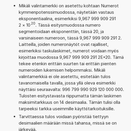
Mikäli valintamerkki on asetettu kohtaan Numerot
kymmenpotenssimuodossa, näytetään vastaus
eksponentiaalina, esimerkiksi 9,967 999 909 291
20
2
×
10
. Tässä esitysmuodossa numero
segmentoidaan eksponenttiin, tässä 20, ja
varsinaiseen numeroon, tässä 9,967 999 909 291 2.
Laitteilla, joiden numeronäytöt ovat rajalliset,
esimerkiksi taskulaskimet, numerot voidaan myös
kirjoittaa muodossa 9,967 999 909 291 2E+20. Tämä
tekee etenkin erittäin suurten tai erittäin pienten
numeroiden lukemisen helpommaksi. Mikäli
valintamerkkiä ei ole asetettu, esitetään tulos
tavanomaisella tavalla, jossa yllä oleva esimerkki
näyttäisi seuraavalta: 996 799 990 929 120 000 000.
Tulosten esitystavasta riippumatta tämän laskimen
maksimitarkkuus on 14 desimaalia. Tämän tulisi olla
tarpeeksi tarkka useimmille käyttötarkoituksille.
Tarvittaessa tulos voidaan pyöristää tiettyyn
desimaalien määrään missä tahansa, missä se on
järkevää.