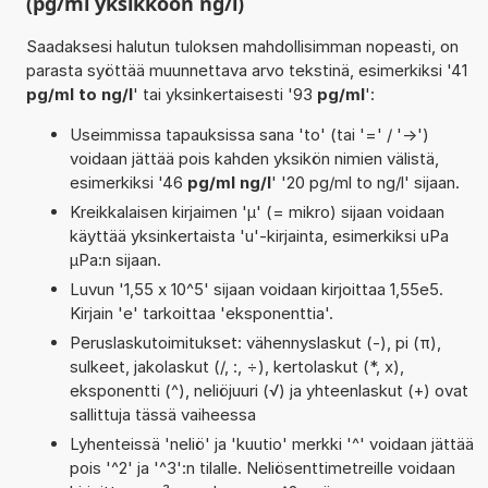
(pg/ml yksikköön ng/l)
Saadaksesi halutun tuloksen mahdollisimman nopeasti, on
parasta syöttää muunnettava arvo tekstinä, esimerkiksi '41
pg/ml to ng/l
' tai yksinkertaisesti '93
pg/ml
':
Useimmissa tapauksissa sana 'to' (tai '=' / '->')
voidaan jättää pois kahden yksikön nimien välistä,
esimerkiksi '46
pg/ml ng/l
' '20 pg/ml to ng/l' sijaan.
Kreikkalaisen kirjaimen 'µ' (= mikro) sijaan voidaan
käyttää yksinkertaista 'u'-kirjainta, esimerkiksi uPa
µPa:n sijaan.
Luvun '1,55 x 10^5' sijaan voidaan kirjoittaa 1,55e5.
Kirjain 'e' tarkoittaa 'eksponenttia'.
Peruslaskutoimitukset: vähennyslaskut (-), pi (π),
sulkeet, jakolaskut (/, :, ÷), kertolaskut (*, x),
eksponentti (^), neliöjuuri (√) ja yhteenlaskut (+) ovat
sallittuja tässä vaiheessa
Lyhenteissä 'neliö' ja 'kuutio' merkki '^' voidaan jättää
pois '^2' ja '^3':n tilalle. Neliösenttimetreille voidaan