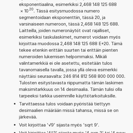
eksponentiaalina, esimerkiksi 2,468 148 125 688
20
×
10
. Tässä esitysmuodossa numero
segmentoidaan eksponenttiin, tässä 20, ja
varsinaiseen numeroon, tässä 2,468 148 125 688.
Laitteilla, joiden numeronäytöt ovat rajalliset,
esimerkiksi taskulaskimet, numerot voidaan myös
kirjoittaa muodossa 2,468 148 125 688 E+20. Tämä
tekee etenkin erittäin suurten tai erittäin pienten
numeroiden lukemisen helpommaksi. Mikäli
valintamerkkiä ei ole asetettu, esitetään tulos
tavanomaisella tavalla, jossa yllä oleva esimerkki
näyttäisi seuraavalta: 246 814 812 568 800 000 000.
Tulosten esitystavasta riippumatta tämän laskimen
maksimitarkkuus on 14 desimaalia. Tämän tulisi olla
tarpeeksi tarkka useimmille käyttötarkoituksille.
Tarvittaessa tulos voidaan pyöristää tiettyyn
desimaalien määrään missä tahansa, missä se on
järkevää.
Voit kirjoittaa '√9' sijasta myös 'sqrt 9'.
Voit kirjoittaa '4^3' sijasta myös '4 exp 3' tai '4 pow