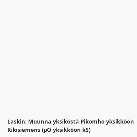
Laskin: Muunna yksiköstä Pikomho yksikköön
Kilosiemens (p℧ yksikköön kS)