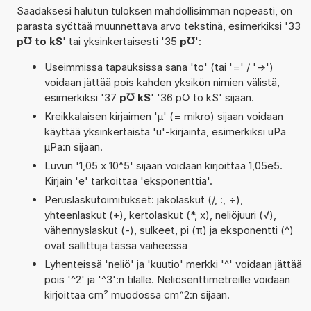
Saadaksesi halutun tuloksen mahdollisimman nopeasti, on
parasta syöttää muunnettava arvo tekstinä, esimerkiksi '33
p℧ to kS
' tai yksinkertaisesti '35
p℧
':
Useimmissa tapauksissa sana 'to' (tai '=' / '->')
voidaan jättää pois kahden yksikön nimien välistä,
esimerkiksi '37
p℧ kS
' '36 p℧ to kS' sijaan.
Kreikkalaisen kirjaimen 'µ' (= mikro) sijaan voidaan
käyttää yksinkertaista 'u'-kirjainta, esimerkiksi uPa
µPa:n sijaan.
Luvun '1,05 x 10^5' sijaan voidaan kirjoittaa 1,05e5.
Kirjain 'e' tarkoittaa 'eksponenttia'.
Peruslaskutoimitukset: jakolaskut (/, :, ÷),
yhteenlaskut (+), kertolaskut (*, x), neliöjuuri (√),
vähennyslaskut (-), sulkeet, pi (π) ja eksponentti (^)
ovat sallittuja tässä vaiheessa
Lyhenteissä 'neliö' ja 'kuutio' merkki '^' voidaan jättää
pois '^2' ja '^3':n tilalle. Neliösenttimetreille voidaan
kirjoittaa cm² muodossa cm^2:n sijaan.