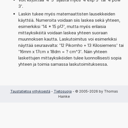
3'.
Laskin tukee myös matemaattisten lausekkeiden
käyttöä. Numeroita voidaan siis laskea sekä yhteen,
esimerkiksi '14 * 15 p℧', mutta myös erilaisia
mittayksiköitä voidaan laskea yhteen suoraan
muunnoksen kautta. Laskutoimitus voi esimerkiksi
näyttää seuraavalta: '12 Pikomho + 13 Kilosiemens' tai
'16mm x 17cm x 18dm = ? cm^3'. Näin yhteen
laskettujen mittayksiköiden tulee luonnollisesti sopia
yhteen ja toimia samassa laskutoimituksessa.
Taustatietoa yrityksestä
-
Tietosuoja
- © 2005-2026 by Thomas
Hainke