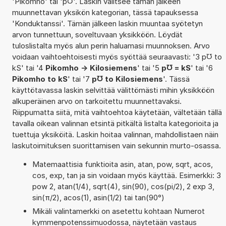
'Pikomho' tai 'p℧'. Laskin valitsee tämän jälkeen
muunnettavan yksikön kategorian, tässä tapauksessa
'Konduktanssi'. Tämän jälkeen laskin muuntaa syötetyn
arvon tunnettuun, soveltuvaan yksikköön. Löydät
tuloslistalta myös alun perin haluamasi muunnoksen. Arvo
voidaan vaihtoehtoisesti myös syöttää seuraavasti: '3 p℧ to
kS' tai '4
Pikomho -> Kilosiemens
' tai '5
p℧ = kS
' tai '6
Pikomho to kS
' tai '7
p℧ to Kilosiemens
'. Tässä
käyttötavassa laskin selvittää välittömästi mihin yksikköön
alkuperäinen arvo on tarkoitettu muunnettavaksi.
Riippumatta siitä, mitä vaihtoehtoa käytetään, vältetään tällä
tavalla oikean valinnan etsintä pitkältä listalta kategorioita ja
tuettuja yksiköitä. Laskin hoitaa valinnan, mahdollistaen näin
laskutoimituksen suorittamisen vain sekunnin murto-osassa.
Matemaattisia funktioita asin, atan, pow, sqrt, acos,
cos, exp, tan ja sin voidaan myös käyttää. Esimerkki: 3
pow 2, atan(1/4), sqrt(4), sin(90), cos(pi/2), 2 exp 3,
sin(π/2), acos(1), asin(1/2) tai tan(90°)
Mikäli valintamerkki on asetettu kohtaan Numerot
kymmenpotenssimuodossa, näytetään vastaus