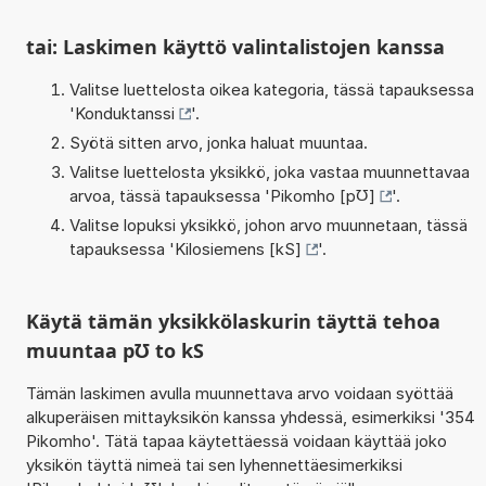
tai: Laskimen käyttö valintalistojen kanssa
Valitse luettelosta oikea kategoria, tässä tapauksessa
'
Konduktanssi
'.
Syötä sitten arvo, jonka haluat muuntaa.
Valitse luettelosta yksikkö, joka vastaa muunnettavaa
arvoa, tässä tapauksessa '
Pikomho [p℧]
'.
Valitse lopuksi yksikkö, johon arvo muunnetaan, tässä
tapauksessa '
Kilosiemens [kS]
'.
Käytä tämän yksikkölaskurin täyttä tehoa
muuntaa p℧ to kS
Tämän laskimen avulla muunnettava arvo voidaan syöttää
alkuperäisen mittayksikön kanssa yhdessä, esimerkiksi '354
Pikomho'. Tätä tapaa käytettäessä voidaan käyttää joko
yksikön täyttä nimeä tai sen lyhennettäesimerkiksi