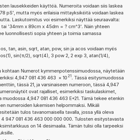
ten lausekkeiden käyttöä. Numeroita voidaan siis laskea
78 pS', mutta myös erilaisia mittayksiköitä voidaan laskea
ta. Laskutoimitus voi esimerkiksi näyttää seuraavalta:
' tai '34mm x 89cm x 45dm = ? cm^3'. Näin yhteen
ee luonnollisesti sopia yhteen ja toimia samassa
os, tan, asin, sqrt, atan, pow, sin ja acos voidaan myös
os(1), sin(π/2), sqrt(4), 3 pow 2, 2 exp 3, atan(1/4),
ettu kohtaan Numerot kymmenpotenssimuodossa, näytetään
21
merkiksi 4,947 081 436 463
×
10
. Tässä esitysmuodossa
ttiin, tässä 21, ja varsinaiseen numeroon, tässä 4,947
numeronäytöt ovat rajalliset, esimerkiksi taskulaskimet,
aa muodossa 4,947 081 436 463 E+21. Tämä tekee etenkin
ienten numeroiden lukemisen helpommaksi. Mikäli
esitetään tulos tavanomaisella tavalla, jossa yllä oleva
a: 4 947 081 436 463 000 000 000. Tulosten esitystavasta
imitarkkuus on 14 desimaalia. Tämän tulisi olla tarpeeksi
ksille.