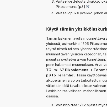
Valitse luettelosta yksikkö, j
Pikosiemens [pS]
'.
Valitse lopuksi yksikkö, johon
Käytä tämän yksikkölaskuri
Tämän laskimen avulla muunnettava a
yhdessä, esimerkiksi '795 Pikosieme
täyttä nimeä tai sen lyhennettäesimer
muunnettavan yksikön kategorian, tä
muuntaa syötetyn arvon tunnettuun, s
perin haluamasi muunnoksen. Arvo voi
T℧' tai '67
Pikosiemens -> Teram
pS to Teramho
'. Tässä käyttötavas
alkuperäinen arvo on tarkoitettu muu
vältetään tällä tavalla oikean valinnan 
Laskin hoitaa valinnan, mahdollistaen
osassa.
Voit kirjoittaa '√16' sijasta myös