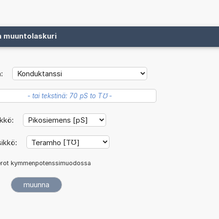
n muuntolaskuri
:
ikkö:
sikkö:
rot kymmenpotenssimuodossa