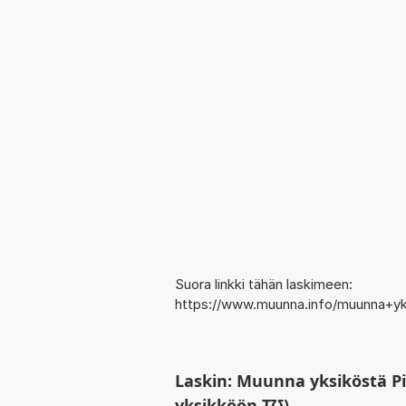
Suora linkki tähän laskimeen:
https://www.muunna.info/muunna+y
Laskin: Muunna yksiköstä P
yksikköön T℧)