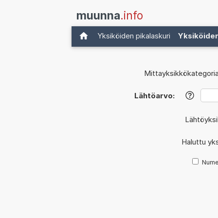
muunna
.info
Yksiköiden pikalaskuri
Yksiköide
Mittayksikkökategoria
Lähtöarvo:
?
Lähtöyks
Haluttu yk
Nume