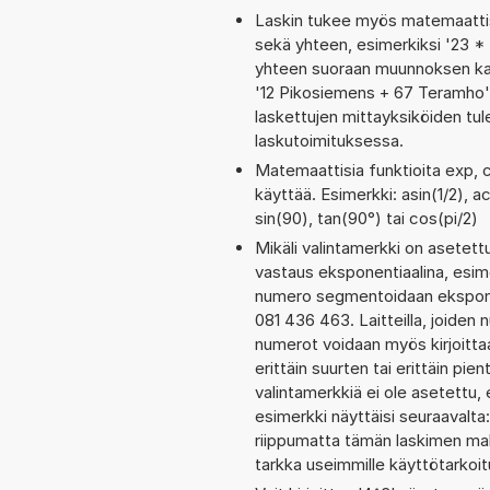
Laskin tukee myös matemaattis
sekä yhteen, esimerkiksi '23 * 
yhteen suoraan muunnoksen kaut
'12 Pikosiemens + 67 Teramho
laskettujen mittayksiköiden tul
laskutoimituksessa.
Matemaattisia funktioita exp, c
käyttää. Esimerkki: asin(1/2), ac
sin(90), tan(90°) tai cos(pi/2)
Mikäli valintamerkki on aset
vastaus eksponentiaalina, esi
numero segmentoidaan eksponen
081 436 463. Laitteilla, joiden 
numerot voidaan myös kirjoitt
erittäin suurten tai erittäin p
valintamerkkiä ei ole asetettu, 
esimerkki näyttäisi seuraavalt
riippumatta tämän laskimen maks
tarkka useimmille käyttötarkoitu