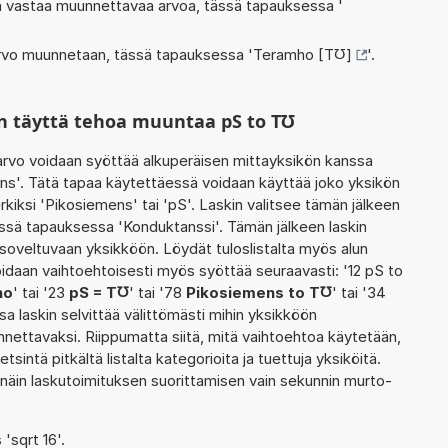
oka vastaa muunnettavaa arvoa, tässä tapauksessa '
 arvo muunnetaan, tässä tapauksessa '
Teramho [T℧]
'.
n täyttä tehoa muuntaa pS to T℧
rvo voidaan syöttää alkuperäisen mittayksikön kanssa
ns'. Tätä tapaa käytettäessä voidaan käyttää joko yksikön
kiksi 'Pikosiemens' tai 'pS'. Laskin valitsee tämän jälkeen
ssä tapauksessa 'Konduktanssi'. Tämän jälkeen laskin
oveltuvaan yksikköön. Löydät tuloslistalta myös alun
daan vaihtoehtoisesti myös syöttää seuraavasti: '12 pS to
ho
' tai '23
pS = T℧
' tai '78
Pikosiemens to T℧
' tai '34
sa laskin selvittää välittömästi mihin yksikköön
nnettavaksi. Riippumatta siitä, mitä vaihtoehtoa käytetään,
etsintä pitkältä listalta kategorioita ja tuettuja yksiköitä.
 näin laskutoimituksen suorittamisen vain sekunnin murto-
 'sqrt 16'.