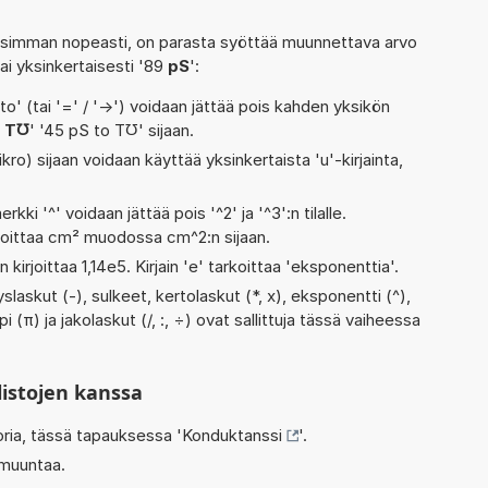
isimman nopeasti, on parasta syöttää muunnettava arvo
tai yksinkertaisesti '89
pS
':
' (tai '=' / '->') voidaan jättää pois kahden yksikön
 T℧
' '45 pS to T℧' sijaan.
kro) sijaan voidaan käyttää yksinkertaista 'u'-kirjainta,
rkki '^' voidaan jättää pois '^2' ja '^3':n tilalle.
rjoittaa cm² muodossa cm^2:n sijaan.
 kirjoittaa 1,14e5. Kirjain 'e' tarkoittaa 'eksponenttia'.
laskut (-), sulkeet, kertolaskut (*, x), eksponentti (^),
pi (π) ja jakolaskut (/, :, ÷) ovat sallittuja tässä vaiheessa
listojen kanssa
oria, tässä tapauksessa '
Konduktanssi
'.
 muuntaa.