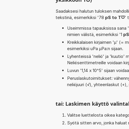
Saadaksesi halutun tuloksen mahdoll
tekstinä, esimerkiksi '78
pS to T℧
' 
Useimmissa tapauksissa sana 'to
nimien välistä, esimerkiksi '1
pS
Kreikkalaisen kirjaimen 'µ' (= mi
esimerkiksi uPa µPa:n sijaan.
Lyhenteissä 'neliö' ja 'kuutio' me
Neliösenttimetreille voidaan ki
Luvun '1,14 x 10^5' sijaan voidaan
Peruslaskutoimitukset: vähennys
neliöjuuri (√), yhteenlaskut (+), 
tai: Laskimen käyttö valinta
Valitse luettelosta oikea kateg
Syötä sitten arvo, jonka haluat