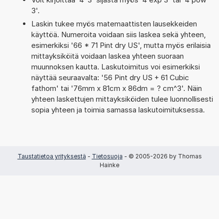
3'.
Laskin tukee myös matemaattisten lausekkeiden
käyttöä. Numeroita voidaan siis laskea sekä yhteen,
esimerkiksi '66 * 71 Pint dry US', mutta myös erilaisia
mittayksiköitä voidaan laskea yhteen suoraan
muunnoksen kautta. Laskutoimitus voi esimerkiksi
näyttää seuraavalta: '56 Pint dry US + 61 Cubic
fathom' tai '76mm x 81cm x 86dm = ? cm^3'. Näin
yhteen laskettujen mittayksiköiden tulee luonnollisesti
sopia yhteen ja toimia samassa laskutoimituksessa.
Taustatietoa yrityksestä
-
Tietosuoja
- © 2005-2026 by Thomas
Hainke