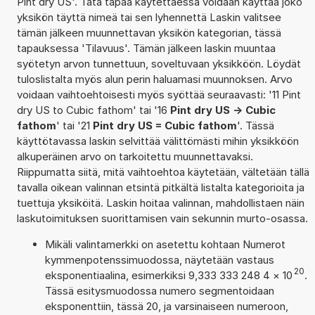
Pint dry US'. Tätä tapaa käytettäessä voidaan käyttää joko
yksikön täyttä nimeä tai sen lyhennettä Laskin valitsee
tämän jälkeen muunnettavan yksikön kategorian, tässä
tapauksessa 'Tilavuus'. Tämän jälkeen laskin muuntaa
syötetyn arvon tunnettuun, soveltuvaan yksikköön. Löydät
tuloslistalta myös alun perin haluamasi muunnoksen. Arvo
voidaan vaihtoehtoisesti myös syöttää seuraavasti: '11 Pint
dry US to Cubic fathom' tai '16
Pint dry US -> Cubic
fathom
' tai '21
Pint dry US = Cubic fathom
'. Tässä
käyttötavassa laskin selvittää välittömästi mihin yksikköön
alkuperäinen arvo on tarkoitettu muunnettavaksi.
Riippumatta siitä, mitä vaihtoehtoa käytetään, vältetään tällä
tavalla oikean valinnan etsintä pitkältä listalta kategorioita ja
tuettuja yksiköitä. Laskin hoitaa valinnan, mahdollistaen näin
laskutoimituksen suorittamisen vain sekunnin murto-osassa.
Mikäli valintamerkki on asetettu kohtaan Numerot
kymmenpotenssimuodossa, näytetään vastaus
20
eksponentiaalina, esimerkiksi 9,333 333 248 4
×
10
.
Tässä esitysmuodossa numero segmentoidaan
eksponenttiin, tässä 20, ja varsinaiseen numeroon,