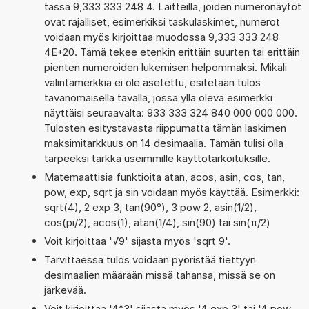
tässä 9,333 333 248 4. Laitteilla, joiden numeronäytöt
ovat rajalliset, esimerkiksi taskulaskimet, numerot
voidaan myös kirjoittaa muodossa 9,333 333 248
4E+20. Tämä tekee etenkin erittäin suurten tai erittäin
pienten numeroiden lukemisen helpommaksi. Mikäli
valintamerkkiä ei ole asetettu, esitetään tulos
tavanomaisella tavalla, jossa yllä oleva esimerkki
näyttäisi seuraavalta: 933 333 324 840 000 000 000.
Tulosten esitystavasta riippumatta tämän laskimen
maksimitarkkuus on 14 desimaalia. Tämän tulisi olla
tarpeeksi tarkka useimmille käyttötarkoituksille.
Matemaattisia funktioita atan, acos, asin, cos, tan,
pow, exp, sqrt ja sin voidaan myös käyttää. Esimerkki:
sqrt(4), 2 exp 3, tan(90°), 3 pow 2, asin(1/2),
cos(pi/2), acos(1), atan(1/4), sin(90) tai sin(π/2)
Voit kirjoittaa '√9' sijasta myös 'sqrt 9'.
Tarvittaessa tulos voidaan pyöristää tiettyyn
desimaalien määrään missä tahansa, missä se on
järkevää.
Voit kirjoittaa '4^3' sijasta myös '4 exp 3' tai '4 pow