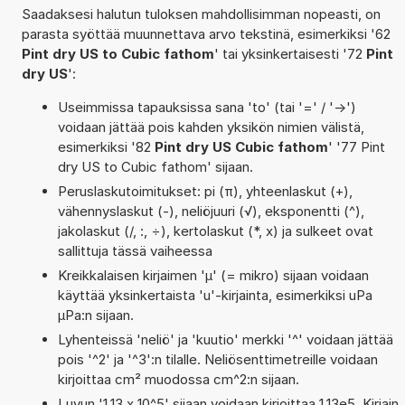
Saadaksesi halutun tuloksen mahdollisimman nopeasti, on
parasta syöttää muunnettava arvo tekstinä, esimerkiksi '62
Pint dry US to Cubic fathom
' tai yksinkertaisesti '72
Pint
dry US
':
Useimmissa tapauksissa sana 'to' (tai '=' / '->')
voidaan jättää pois kahden yksikön nimien välistä,
esimerkiksi '82
Pint dry US Cubic fathom
' '77 Pint
dry US to Cubic fathom' sijaan.
Peruslaskutoimitukset: pi (π), yhteenlaskut (+),
vähennyslaskut (-), neliöjuuri (√), eksponentti (^),
jakolaskut (/, :, ÷), kertolaskut (*, x) ja sulkeet ovat
sallittuja tässä vaiheessa
Kreikkalaisen kirjaimen 'µ' (= mikro) sijaan voidaan
käyttää yksinkertaista 'u'-kirjainta, esimerkiksi uPa
µPa:n sijaan.
Lyhenteissä 'neliö' ja 'kuutio' merkki '^' voidaan jättää
pois '^2' ja '^3':n tilalle. Neliösenttimetreille voidaan
kirjoittaa cm² muodossa cm^2:n sijaan.
Luvun '1,13 x 10^5' sijaan voidaan kirjoittaa 1,13e5. Kirjain