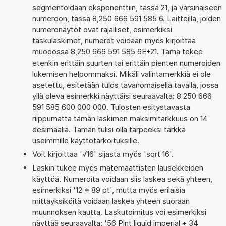
segmentoidaan eksponenttiin, tässä 21, ja varsinaiseen
numeroon, tässä 8,250 666 591 585 6. Laitteilla, joiden
numeronäytöt ovat rajalliset, esimerkiksi
taskulaskimet, numerot voidaan myös kirjoittaa
muodossa 8,250 666 591 585 6E+21. Tämä tekee
etenkin erittäin suurten tai erittäin pienten numeroiden
lukemisen helpommaksi. Mikäli valintamerkkiä ei ole
asetettu, esitetään tulos tavanomaisella tavalla, jossa
yllä oleva esimerkki näyttäisi seuraavalta: 8 250 666
591 585 600 000 000. Tulosten esitystavasta
riippumatta tämän laskimen maksimitarkkuus on 14
desimaalia. Tämän tulisi olla tarpeeksi tarkka
useimmille käyttötarkoituksille.
Voit kirjoittaa '√16' sijasta myös 'sqrt 16'.
Laskin tukee myös matemaattisten lausekkeiden
käyttöä. Numeroita voidaan siis laskea sekä yhteen,
esimerkiksi '12 * 89 pt', mutta myös erilaisia
mittayksiköitä voidaan laskea yhteen suoraan
muunnoksen kautta. Laskutoimitus voi esimerkiksi
näyttää seuraavalta: '56 Pint liquid imperial + 34