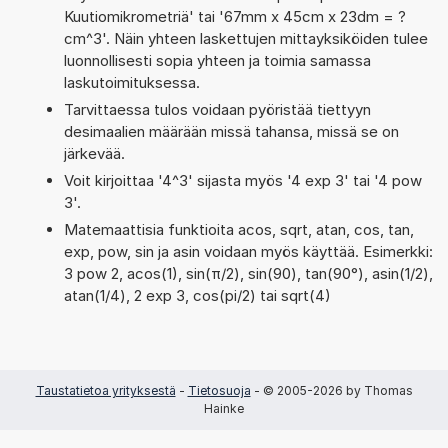
Kuutiomikrometriä' tai '67mm x 45cm x 23dm = ?
cm^3'. Näin yhteen laskettujen mittayksiköiden tulee
luonnollisesti sopia yhteen ja toimia samassa
laskutoimituksessa.
Tarvittaessa tulos voidaan pyöristää tiettyyn
desimaalien määrään missä tahansa, missä se on
järkevää.
Voit kirjoittaa '4^3' sijasta myös '4 exp 3' tai '4 pow
3'.
Matemaattisia funktioita acos, sqrt, atan, cos, tan,
exp, pow, sin ja asin voidaan myös käyttää. Esimerkki:
3 pow 2, acos(1), sin(π/2), sin(90), tan(90°), asin(1/2),
atan(1/4), 2 exp 3, cos(pi/2) tai sqrt(4)
Taustatietoa yrityksestä
-
Tietosuoja
- © 2005-2026 by Thomas
Hainke