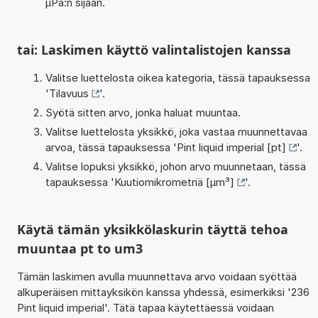
µPa:n sijaan.
tai: Laskimen käyttö valintalistojen kanssa
Valitse luettelosta oikea kategoria, tässä tapauksessa
'
Tilavuus
'.
Syötä sitten arvo, jonka haluat muuntaa.
Valitse luettelosta yksikkö, joka vastaa muunnettavaa
arvoa, tässä tapauksessa '
Pint liquid imperial [pt]
'.
Valitse lopuksi yksikkö, johon arvo muunnetaan, tässä
tapauksessa '
Kuutiomikrometriä [µm³]
'.
Käytä tämän yksikkölaskurin täyttä tehoa
muuntaa pt to um3
Tämän laskimen avulla muunnettava arvo voidaan syöttää
alkuperäisen mittayksikön kanssa yhdessä, esimerkiksi '236
Pint liquid imperial'. Tätä tapaa käytettäessä voidaan