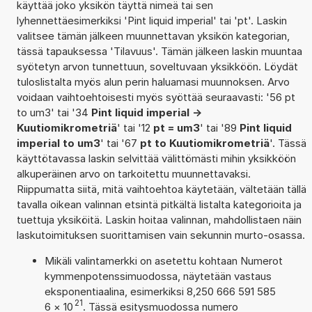
käyttää joko yksikön täyttä nimeä tai sen
lyhennettäesimerkiksi 'Pint liquid imperial' tai 'pt'. Laskin
valitsee tämän jälkeen muunnettavan yksikön kategorian,
tässä tapauksessa 'Tilavuus'. Tämän jälkeen laskin muuntaa
syötetyn arvon tunnettuun, soveltuvaan yksikköön. Löydät
tuloslistalta myös alun perin haluamasi muunnoksen. Arvo
voidaan vaihtoehtoisesti myös syöttää seuraavasti: '56 pt
to um3' tai '34
Pint liquid imperial ->
Kuutiomikrometriä
' tai '12
pt = um3
' tai '89
Pint liquid
imperial to um3
' tai '67
pt to Kuutiomikrometriä
'. Tässä
käyttötavassa laskin selvittää välittömästi mihin yksikköön
alkuperäinen arvo on tarkoitettu muunnettavaksi.
Riippumatta siitä, mitä vaihtoehtoa käytetään, vältetään tällä
tavalla oikean valinnan etsintä pitkältä listalta kategorioita ja
tuettuja yksiköitä. Laskin hoitaa valinnan, mahdollistaen näin
laskutoimituksen suorittamisen vain sekunnin murto-osassa.
Mikäli valintamerkki on asetettu kohtaan Numerot
kymmenpotenssimuodossa, näytetään vastaus
eksponentiaalina, esimerkiksi 8,250 666 591 585
21
6
×
10
. Tässä esitysmuodossa numero