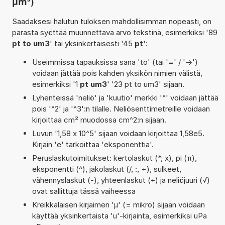
µm³)
Saadaksesi halutun tuloksen mahdollisimman nopeasti, on
parasta syöttää muunnettava arvo tekstinä, esimerkiksi '89
pt to um3
' tai yksinkertaisesti '45
pt
':
Useimmissa tapauksissa sana 'to' (tai '=' / '->')
voidaan jättää pois kahden yksikön nimien välistä,
esimerkiksi '1
pt um3
' '23 pt to um3' sijaan.
Lyhenteissä 'neliö' ja 'kuutio' merkki '^' voidaan jättää
pois '^2' ja '^3':n tilalle. Neliösenttimetreille voidaan
kirjoittaa cm² muodossa cm^2:n sijaan.
Luvun '1,58 x 10^5' sijaan voidaan kirjoittaa 1,58e5.
Kirjain 'e' tarkoittaa 'eksponenttia'.
Peruslaskutoimitukset: kertolaskut (*, x), pi (π),
eksponentti (^), jakolaskut (/, :, ÷), sulkeet,
vähennyslaskut (-), yhteenlaskut (+) ja neliöjuuri (√)
ovat sallittuja tässä vaiheessa
Kreikkalaisen kirjaimen 'µ' (= mikro) sijaan voidaan
käyttää yksinkertaista 'u'-kirjainta, esimerkiksi uPa