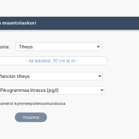
n muuntolaskuri
oria:
umerot kymmenpotenssimuodossa