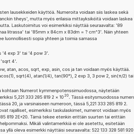
ten lausekkeiden käyttöä. Numeroita voidaan siis laskea sekä
anckin tiheys', mutta myös erilaisia mittayksiköitä voidaan laskea
ta. Laskutoimitus voi esimerkiksi näyttää seuraavalta: '89
maa litrassa' tai '85mm x 84cm x 83dm = ? cm^3'. Näin yhteen
ee luonnollisesti sopia yhteen ja toimia samassa
s '4 exp 3' tai '4 pow 3'.
 'sqrt 4'.
ow, atan, acos, sqrt, exp, asin, cos ja tan voidaan myös käyttää.
acos(1), sqrt(4), atan(1/4), tan(90°), 2 exp 3, 3 pow 2, sin(π/2) tai
ettu kohtaan Numerot kymmenpotenssimuodossa, näytetään
20
erkiksi 5,221 333 285 819 2
×
10
. Tässä esitysmuodossa numer
ässä 20, ja varsinaiseen numeroon, tässä 5,221 333 285 819 2.
 ovat rajalliset, esimerkiksi taskulaskimet, numerot voidaan myös
85 819 2E+20. Tämä tekee etenkin erittäin suurten tai erittäin
elpommaksi. Mikäli valintamerkkiä ei ole asetettu, esitetään
ssa yllä oleva esimerkki näyttäisi seuraavalta: 522 133 328 581 920