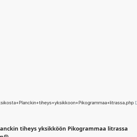
sikosta+Planckin+tiheys+yksikkoon+Pikogrammaa+litrassa.php
lanckin tiheys yksikköön Pikogrammaa litrassa
g/l)