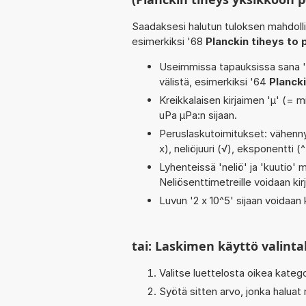
Saadaksesi halutun tuloksen mahdoll
esimerkiksi '68
Planckin tiheys to 
Useimmissa tapauksissa sana 'to
välistä, esimerkiksi '64
Plancki
Kreikkalaisen kirjaimen 'µ' (= m
uPa µPa:n sijaan.
Peruslaskutoimitukset: vähennysl
x), neliöjuuri (√), eksponentti (
Lyhenteissä 'neliö' ja 'kuutio' me
Neliösenttimetreille voidaan ki
Luvun '2 x 10^5' sijaan voidaan k
tai: Laskimen käyttö valinta
Valitse luettelosta oikea kateg
Syötä sitten arvo, jonka haluat