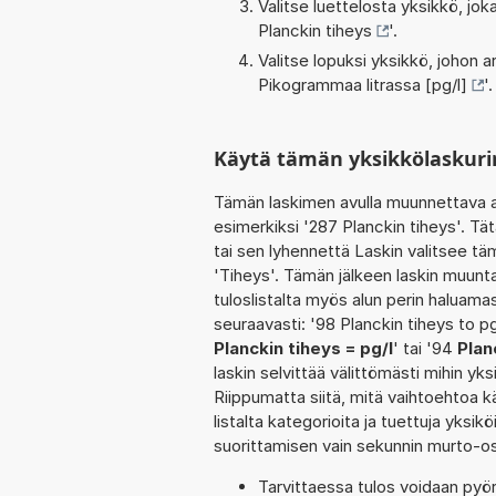
Valitse luettelosta yksikkö, j
Planckin tiheys
'.
Valitse lopuksi yksikkö, johon
Pikogrammaa litrassa [pg/l]
'.
Käytä tämän yksikkölaskurin
Tämän laskimen avulla muunnettava a
esimerkiksi '287 Planckin tiheys'. T
tai sen lyhennettä Laskin valitsee t
'Tiheys'. Tämän jälkeen laskin muun
tuloslistalta myös alun perin haluam
seuraavasti: '98 Planckin tiheys to pg
Planckin tiheys = pg/l
' tai '94
Plan
laskin selvittää välittömästi mihin y
Riippumatta siitä, mitä vaihtoehtoa kä
listalta kategorioita ja tuettuja yksik
suorittamisen vain sekunnin murto-o
Tarvittaessa tulos voidaan pyö