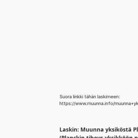
Suora linkki tähän laskimeen:
https://www.muunna.info/muunna+yk
Laskin: Muunna yksiköstä P
(Planckin tiheys yksikköön p