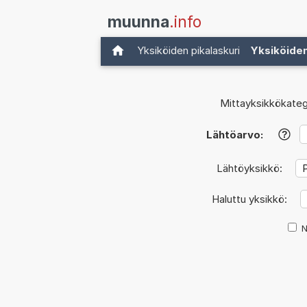
muunna
.info
Yksiköiden pikalaskuri
Yksiköide
Mittayksikkökateg
Lähtöarvo:
?
Lähtöyksikkö:
Haluttu yksikkö:
N