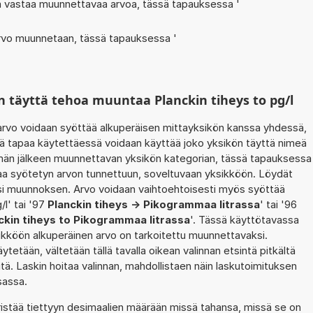
oka vastaa muunnettavaa arvoa, tässä tapauksessa '
 arvo muunnetaan, tässä tapauksessa '
 täyttä tehoa muuntaa Planckin tiheys to pg/l
rvo voidaan syöttää alkuperäisen mittayksikön kanssa yhdessä,
ätä tapaa käytettäessä voidaan käyttää joko yksikön täyttä nimeä
ämän jälkeen muunnettavan yksikön kategorian, tässä tapauksessa
taa syötetyn arvon tunnettuun, soveltuvaan yksikköön. Löydät
asi muunnoksen. Arvo voidaan vaihtoehtoisesti myös syöttää
/l' tai '97
Planckin tiheys -> Pikogrammaa litrassa
' tai '96
ckin tiheys to Pikogrammaa litrassa
'. Tässä käyttötavassa
ksikköön alkuperäinen arvo on tarkoitettu muunnettavaksi.
ytetään, vältetään tällä tavalla oikean valinnan etsintä pitkältä
öitä. Laskin hoitaa valinnan, mahdollistaen näin laskutoimituksen
sassa.
ristää tiettyyn desimaalien määrään missä tahansa, missä se on