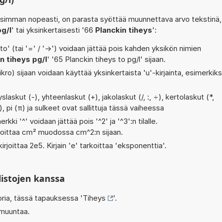
isimman nopeasti, on parasta syöttää muunnettava arvo tekstinä,
pg/l
' tai yksinkertaisesti '66
Planckin tiheys
':
' (tai '=' / '->') voidaan jättää pois kahden yksikön nimien
n tiheys pg/l
' '65 Planckin tiheys to pg/l' sijaan.
ikro) sijaan voidaan käyttää yksinkertaista 'u'-kirjainta, esimerkiks
askut (-), yhteenlaskut (+), jakolaskut (/, :, ÷), kertolaskut (*,
^), pi (π) ja sulkeet ovat sallittuja tässä vaiheessa
rkki '^' voidaan jättää pois '^2' ja '^3':n tilalle.
rjoittaa cm² muodossa cm^2:n sijaan.
irjoittaa 2e5. Kirjain 'e' tarkoittaa 'eksponenttia'.
listojen kanssa
oria, tässä tapauksessa '
Tiheys
'.
 muuntaa.