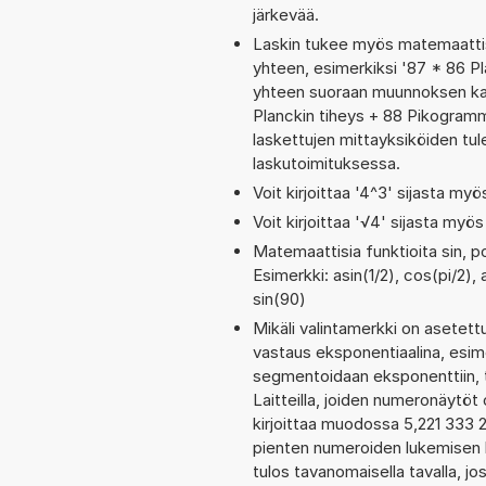
järkevää.
Laskin tukee myös matemaattis
yhteen, esimerkiksi '87 * 86 Pl
yhteen suoraan muunnoksen kaut
Planckin tiheys + 88 Pikogram
laskettujen mittayksiköiden tul
laskutoimituksessa.
Voit kirjoittaa '4^3' sijasta myö
Voit kirjoittaa '√4' sijasta myös
Matemaattisia funktioita sin, p
Esimerkki: asin(1/2), cos(pi/2), 
sin(90)
Mikäli valintamerkki on aset
vastaus eksponentiaalina, esim
segmentoidaan eksponenttiin, t
Laitteilla, joiden numeronäytöt
kirjoittaa muodossa 5,221 333 2
pienten numeroiden lukemisen h
tulos tavanomaisella tavalla, jo