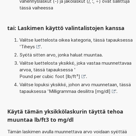
vähennyslaskut (-) ja jakolaskut (/, :, ÷) ovat sallittuja
tässä vaiheessa
tai: Laskimen käyttö valintalistojen kanssa
Valitse luettelosta oikea kategoria, tässä tapauksessa
'
Tiheys
'.
Syötä sitten arvo, jonka haluat muuntaa.
Valitse luettelosta yksikkö, joka vastaa muunnettavaa
arvoa, tässä tapauksessa '
Pound per cubic foot [lb/ft³]
'.
Valitse lopuksi yksikkö, johon arvo muunnetaan, tässä
tapauksessa '
Milligrammaa desilitra [mg/dl]
'.
Käytä tämän yksikkölaskurin täyttä tehoa
muuntaa lb/ft3 to mg/dl
Tämän laskimen avulla muunnettava arvo voidaan syöttää