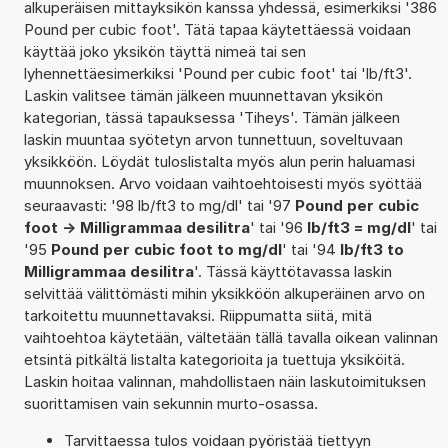
alkuperäisen mittayksikön kanssa yhdessä, esimerkiksi '386
Pound per cubic foot'. Tätä tapaa käytettäessä voidaan
käyttää joko yksikön täyttä nimeä tai sen
lyhennettäesimerkiksi 'Pound per cubic foot' tai 'lb/ft3'.
Laskin valitsee tämän jälkeen muunnettavan yksikön
kategorian, tässä tapauksessa 'Tiheys'. Tämän jälkeen
laskin muuntaa syötetyn arvon tunnettuun, soveltuvaan
yksikköön. Löydät tuloslistalta myös alun perin haluamasi
muunnoksen. Arvo voidaan vaihtoehtoisesti myös syöttää
seuraavasti: '98 lb/ft3 to mg/dl' tai '97
Pound per cubic
foot -> Milligrammaa desilitra
' tai '96
lb/ft3 = mg/dl
' tai
'95
Pound per cubic foot to mg/dl
' tai '94
lb/ft3 to
Milligrammaa desilitra
'. Tässä käyttötavassa laskin
selvittää välittömästi mihin yksikköön alkuperäinen arvo on
tarkoitettu muunnettavaksi. Riippumatta siitä, mitä
vaihtoehtoa käytetään, vältetään tällä tavalla oikean valinnan
etsintä pitkältä listalta kategorioita ja tuettuja yksiköitä.
Laskin hoitaa valinnan, mahdollistaen näin laskutoimituksen
suorittamisen vain sekunnin murto-osassa.
Tarvittaessa tulos voidaan pyöristää tiettyyn