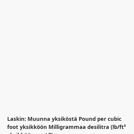
Laskin: Muunna yksiköstä Pound per cubic
foot yksikköön Milligrammaa desilitra (lb/ft³