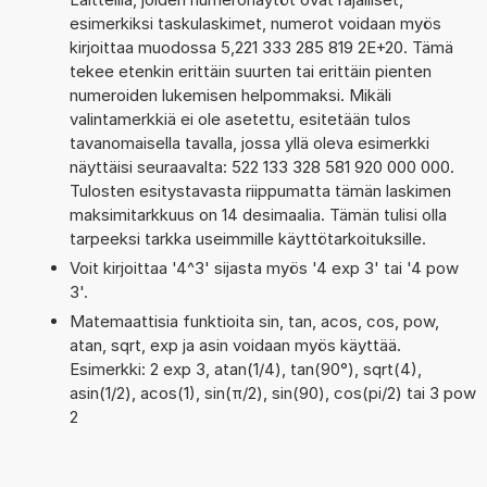
esimerkiksi taskulaskimet, numerot voidaan myös
kirjoittaa muodossa 5,221 333 285 819 2E+20. Tämä
tekee etenkin erittäin suurten tai erittäin pienten
numeroiden lukemisen helpommaksi. Mikäli
valintamerkkiä ei ole asetettu, esitetään tulos
tavanomaisella tavalla, jossa yllä oleva esimerkki
näyttäisi seuraavalta: 522 133 328 581 920 000 000.
Tulosten esitystavasta riippumatta tämän laskimen
maksimitarkkuus on 14 desimaalia. Tämän tulisi olla
tarpeeksi tarkka useimmille käyttötarkoituksille.
Voit kirjoittaa '4^3' sijasta myös '4 exp 3' tai '4 pow
3'.
Matemaattisia funktioita sin, tan, acos, cos, pow,
atan, sqrt, exp ja asin voidaan myös käyttää.
Esimerkki: 2 exp 3, atan(1/4), tan(90°), sqrt(4),
asin(1/2), acos(1), sin(π/2), sin(90), cos(pi/2) tai 3 pow
2