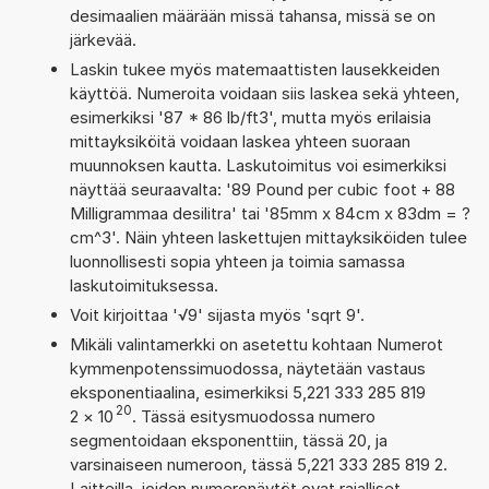
desimaalien määrään missä tahansa, missä se on
järkevää.
Laskin tukee myös matemaattisten lausekkeiden
käyttöä. Numeroita voidaan siis laskea sekä yhteen,
esimerkiksi '87 * 86 lb/ft3', mutta myös erilaisia
mittayksiköitä voidaan laskea yhteen suoraan
muunnoksen kautta. Laskutoimitus voi esimerkiksi
näyttää seuraavalta: '89 Pound per cubic foot + 88
Milligrammaa desilitra' tai '85mm x 84cm x 83dm = ?
cm^3'. Näin yhteen laskettujen mittayksiköiden tulee
luonnollisesti sopia yhteen ja toimia samassa
laskutoimituksessa.
Voit kirjoittaa '√9' sijasta myös 'sqrt 9'.
Mikäli valintamerkki on asetettu kohtaan Numerot
kymmenpotenssimuodossa, näytetään vastaus
eksponentiaalina, esimerkiksi 5,221 333 285 819
20
2
×
10
. Tässä esitysmuodossa numero
segmentoidaan eksponenttiin, tässä 20, ja
varsinaiseen numeroon, tässä 5,221 333 285 819 2.
Laitteilla, joiden numeronäytöt ovat rajalliset,