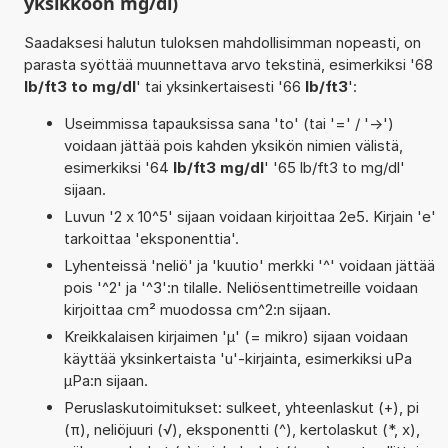
yksikköön mg/dl)
Saadaksesi halutun tuloksen mahdollisimman nopeasti, on
parasta syöttää muunnettava arvo tekstinä, esimerkiksi '68
lb/ft3 to mg/dl
' tai yksinkertaisesti '66
lb/ft3
':
Useimmissa tapauksissa sana 'to' (tai '=' / '->')
voidaan jättää pois kahden yksikön nimien välistä,
esimerkiksi '64
lb/ft3 mg/dl
' '65 lb/ft3 to mg/dl'
sijaan.
Luvun '2 x 10^5' sijaan voidaan kirjoittaa 2e5. Kirjain 'e'
tarkoittaa 'eksponenttia'.
Lyhenteissä 'neliö' ja 'kuutio' merkki '^' voidaan jättää
pois '^2' ja '^3':n tilalle. Neliösenttimetreille voidaan
kirjoittaa cm² muodossa cm^2:n sijaan.
Kreikkalaisen kirjaimen 'µ' (= mikro) sijaan voidaan
käyttää yksinkertaista 'u'-kirjainta, esimerkiksi uPa
µPa:n sijaan.
Peruslaskutoimitukset: sulkeet, yhteenlaskut (+), pi
(π), neliöjuuri (√), eksponentti (^), kertolaskut (*, x),