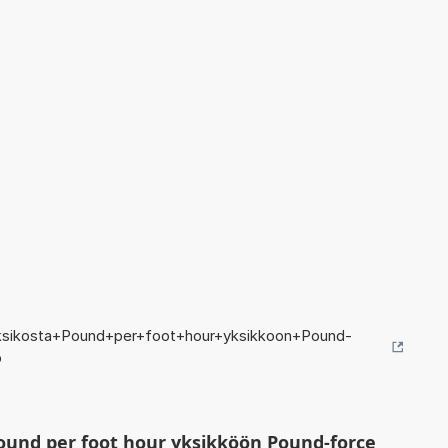
ksikosta+Pound+per+foot+hour+yksikkoon+Pound-
p
ound per foot hour yksikköön Pound-force