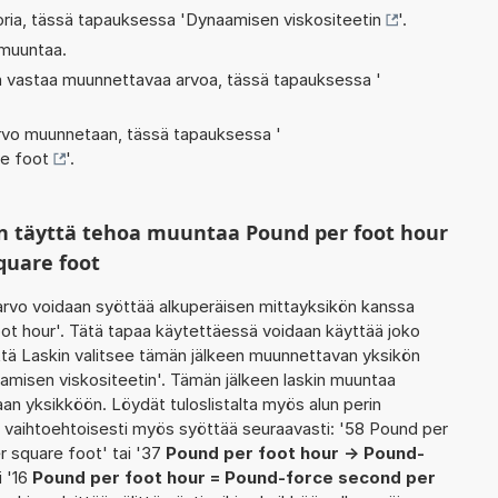
oria, tässä tapauksessa '
Dynaamisen viskositeetin
'.
 muuntaa.
oka vastaa muunnettavaa arvoa, tässä tapauksessa '
 arvo muunnetaan, tässä tapauksessa '
e foot
'.
n täyttä tehoa muuntaa Pound per foot hour
quare foot
rvo voidaan syöttää alkuperäisen mittayksikön kanssa
ot hour'. Tätä tapaa käytettäessä voidaan käyttää joko
ttä Laskin valitsee tämän jälkeen muunnettavan yksikön
amisen viskositeetin'. Tämän jälkeen laskin muuntaa
an yksikköön. Löydät tuloslistalta myös alun perin
vaihtoehtoisesti myös syöttää seuraavasti: '58 Pound per
 square foot' tai '37
Pound per foot hour -> Pound-
i '16
Pound per foot hour = Pound-force second per