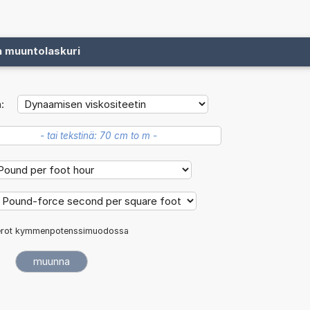
n muuntolaskuri
:
rot kymmenpotenssimuodossa