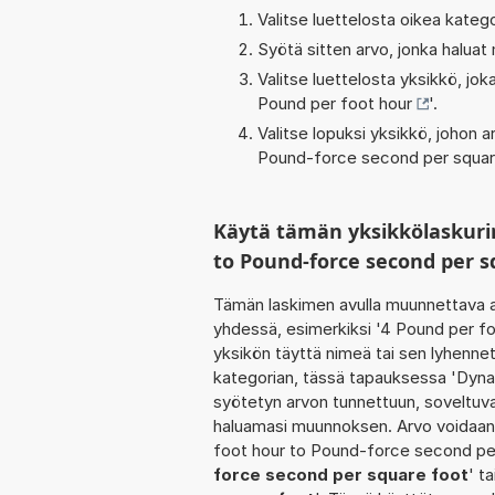
Valitse luettelosta oikea kateg
Syötä sitten arvo, jonka haluat
Valitse luettelosta yksikkö, j
Pound per foot hour
'.
Valitse lopuksi yksikkö, johon
Pound-force second per squar
Käytä tämän yksikkölaskuri
to Pound-force second per s
Tämän laskimen avulla muunnettava a
yhdessä, esimerkiksi '4 Pound per fo
yksikön täyttä nimeä tai sen lyhenne
kategorian, tässä tapauksessa 'Dyna
syötetyn arvon tunnettuun, soveltuva
haluamasi muunnoksen. Arvo voidaan 
foot hour to Pound-force second per
force second per square foot
' ta