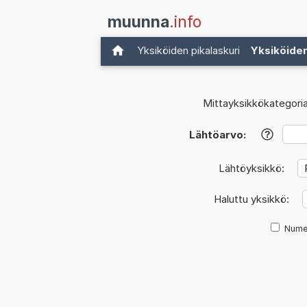
muunna
.info
Yksiköiden pikalaskuri
Yksiköide
Mittayksikkökategoria
Lähtöarvo:
?
Lähtöyksikkö:
Haluttu yksikkö:
Nume