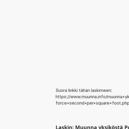
Suora linkki tähän laskimeen:
https://www.muunna.info/muunna+y
force+second+per+square+foot.ph
Laskin: Muunna yksiköstä P