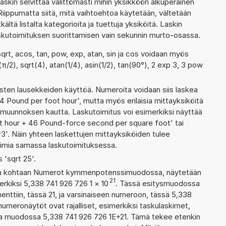
askin selvittää välittömästi mihin yksikköön alkuperäinen
iippumatta siitä, mitä vaihtoehtoa käytetään, vältetään
tkältä listalta kategorioita ja tuettuja yksiköitä. Laskin
laskutoimituksen suorittamisen vain sekunnin murto-osassa.
sqrt, acos, tan, pow, exp, atan, sin ja cos voidaan myös
(π/2), sqrt(4), atan(1/4), asin(1/2), tan(90°), 2 exp 3, 3 pow
ten lausekkeiden käyttöä. Numeroita voidaan siis laskea
4 Pound per foot hour', mutta myös erilaisia mittayksiköitä
muunnoksen kautta. Laskutoimitus voi esimerkiksi näyttää
t hour + 46 Pound-force second per square foot' tai
. Näin yhteen laskettujen mittayksiköiden tulee
toimia samassa laskutoimituksessa.
s 'sqrt 25'.
ettu kohtaan Numerot kymmenpotenssimuodossa, näytetään
21
erkiksi 5,338 741 926 726 1
×
10
. Tässä esitysmuodossa
ttiin, tässä 21, ja varsinaiseen numeroon, tässä 5,338
n numeronäytöt ovat rajalliset, esimerkiksi taskulaskimet,
aa muodossa 5,338 741 926 726 1E+21. Tämä tekee etenkin