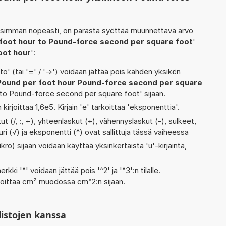
isimman nopeasti, on parasta syöttää muunnettava arvo
foot hour to Pound-force second per square foot
'
oot hour
':
' (tai '=' / '->') voidaan jättää pois kahden yksikön
Pound per foot hour Pound-force second per square
 to Pound-force second per square foot' sijaan.
 kirjoittaa 1,6e5. Kirjain 'e' tarkoittaa 'eksponenttia'.
t (/, :, ÷), yhteenlaskut (+), vähennyslaskut (-), sulkeet,
juuri (√) ja eksponentti (^) ovat sallittuja tässä vaiheessa
kro) sijaan voidaan käyttää yksinkertaista 'u'-kirjainta,
rkki '^' voidaan jättää pois '^2' ja '^3':n tilalle.
rjoittaa cm² muodossa cm^2:n sijaan.
listojen kanssa