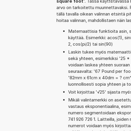
square foot
'. Tässä käyttötavassa l
arvo on tarkoitettu muunnettavaksi. R
tällä tavalla oikean valinnan etsintä pi
hoitaa valinnan, mahdollistaen näin 
Matemaattisia funktioita asin, 
käyttää. Esimerkki: acos(1), sin
2, cos(pi/2) tai sin(90)
Laskin tukee myös matemaattis
sekä yhteen, esimerkiksi '25 * 
voidaan laskea yhteen suoraan 
seuraavalta: '67 Pound per foo
'82mm x 61cm x 40dm = ? cm^3'
luonnollisesti sopia yhteen ja 
Voit kirjoittaa '√25' sijasta myö
Mikäli valintamerkki on aset
vastaus eksponentiaalina, esim
numero segmentoidaan eksponen
741 926 726 1. Laitteilla, joide
numerot voidaan myös kirjoitt