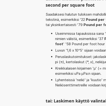
second per square foot
Saadaksesi halutun tuloksen mahdoll
tekstinä, esimerkiksi '22
Pound per 
tai yksinkertaisesti '79
Pound per f
Useimmissa tapauksissa sana 'to
nimien välistä, esimerkiksi '37
foot
' '58 Pound per foot hour
Luvun '1,6 x 10^5' sijaan voidaan
Peruslaskutoimitukset: jakolasku
pi (π), kertolaskut (*, x), neliö
Kreikkalaisen kirjaimen 'µ' (= mi
esimerkiksi uPa µPa:n sijaan.
Lyhenteissä 'neliö' ja 'kuutio' me
Neliösenttimetreille voidaan ki
tai: Laskimen käyttö valinta