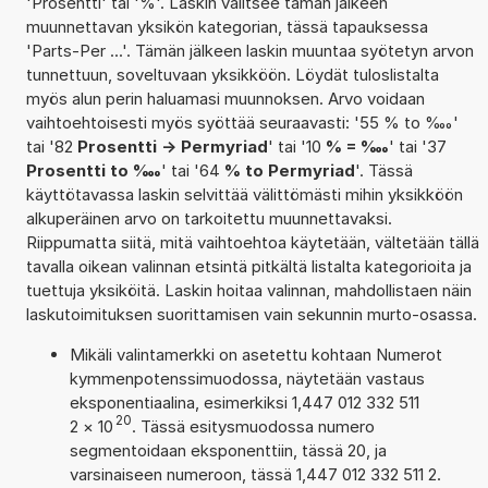
'Prosentti' tai '%'. Laskin valitsee tämän jälkeen
muunnettavan yksikön kategorian, tässä tapauksessa
'Parts-Per ...'. Tämän jälkeen laskin muuntaa syötetyn arvon
tunnettuun, soveltuvaan yksikköön. Löydät tuloslistalta
myös alun perin haluamasi muunnoksen. Arvo voidaan
vaihtoehtoisesti myös syöttää seuraavasti: '55 % to ‱'
tai '82
Prosentti -> Permyriad
' tai '10
% = ‱
' tai '37
Prosentti to ‱
' tai '64
% to Permyriad
'. Tässä
käyttötavassa laskin selvittää välittömästi mihin yksikköön
alkuperäinen arvo on tarkoitettu muunnettavaksi.
Riippumatta siitä, mitä vaihtoehtoa käytetään, vältetään tällä
tavalla oikean valinnan etsintä pitkältä listalta kategorioita ja
tuettuja yksiköitä. Laskin hoitaa valinnan, mahdollistaen näin
laskutoimituksen suorittamisen vain sekunnin murto-osassa.
Mikäli valintamerkki on asetettu kohtaan Numerot
kymmenpotenssimuodossa, näytetään vastaus
eksponentiaalina, esimerkiksi 1,447 012 332 511
20
2
×
10
. Tässä esitysmuodossa numero
segmentoidaan eksponenttiin, tässä 20, ja
varsinaiseen numeroon, tässä 1,447 012 332 511 2.