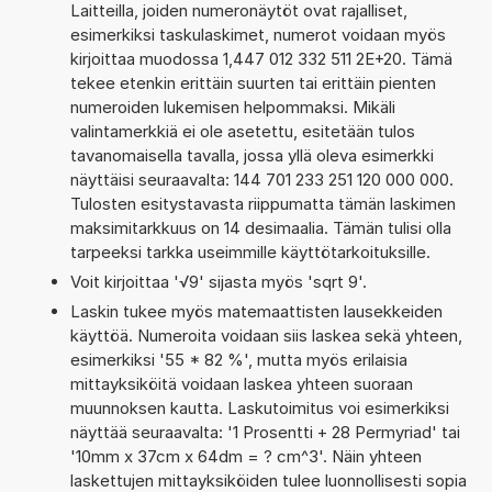
Laitteilla, joiden numeronäytöt ovat rajalliset,
esimerkiksi taskulaskimet, numerot voidaan myös
kirjoittaa muodossa 1,447 012 332 511 2E+20. Tämä
tekee etenkin erittäin suurten tai erittäin pienten
numeroiden lukemisen helpommaksi. Mikäli
valintamerkkiä ei ole asetettu, esitetään tulos
tavanomaisella tavalla, jossa yllä oleva esimerkki
näyttäisi seuraavalta: 144 701 233 251 120 000 000.
Tulosten esitystavasta riippumatta tämän laskimen
maksimitarkkuus on 14 desimaalia. Tämän tulisi olla
tarpeeksi tarkka useimmille käyttötarkoituksille.
Voit kirjoittaa '√9' sijasta myös 'sqrt 9'.
Laskin tukee myös matemaattisten lausekkeiden
käyttöä. Numeroita voidaan siis laskea sekä yhteen,
esimerkiksi '55 * 82 %', mutta myös erilaisia
mittayksiköitä voidaan laskea yhteen suoraan
muunnoksen kautta. Laskutoimitus voi esimerkiksi
näyttää seuraavalta: '1 Prosentti + 28 Permyriad' tai
'10mm x 37cm x 64dm = ? cm^3'. Näin yhteen
laskettujen mittayksiköiden tulee luonnollisesti sopia