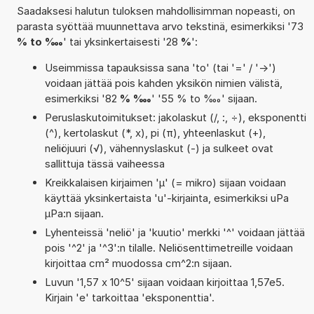
Saadaksesi halutun tuloksen mahdollisimman nopeasti, on
parasta syöttää muunnettava arvo tekstinä, esimerkiksi '73
% to ‱
' tai yksinkertaisesti '28
%
':
Useimmissa tapauksissa sana 'to' (tai '=' / '->')
voidaan jättää pois kahden yksikön nimien välistä,
esimerkiksi '82
% ‱
' '55 % to ‱' sijaan.
Peruslaskutoimitukset: jakolaskut (/, :, ÷), eksponentti
(^), kertolaskut (*, x), pi (π), yhteenlaskut (+),
neliöjuuri (√), vähennyslaskut (-) ja sulkeet ovat
sallittuja tässä vaiheessa
Kreikkalaisen kirjaimen 'µ' (= mikro) sijaan voidaan
käyttää yksinkertaista 'u'-kirjainta, esimerkiksi uPa
µPa:n sijaan.
Lyhenteissä 'neliö' ja 'kuutio' merkki '^' voidaan jättää
pois '^2' ja '^3':n tilalle. Neliösenttimetreille voidaan
kirjoittaa cm² muodossa cm^2:n sijaan.
Luvun '1,57 x 10^5' sijaan voidaan kirjoittaa 1,57e5.
Kirjain 'e' tarkoittaa 'eksponenttia'.