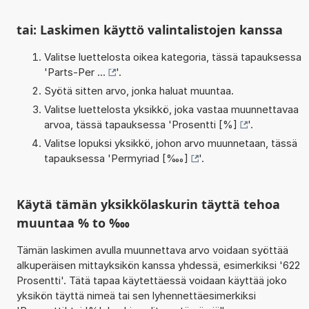
tai: Laskimen käyttö valintalistojen kanssa
Valitse luettelosta oikea kategoria, tässä tapauksessa
'
Parts-Per ...
'.
Syötä sitten arvo, jonka haluat muuntaa.
Valitse luettelosta yksikkö, joka vastaa muunnettavaa
arvoa, tässä tapauksessa '
Prosentti [%]
'.
Valitse lopuksi yksikkö, johon arvo muunnetaan, tässä
tapauksessa '
Permyriad [‱]
'.
Käytä tämän yksikkölaskurin täyttä tehoa
muuntaa % to ‱
Tämän laskimen avulla muunnettava arvo voidaan syöttää
alkuperäisen mittayksikön kanssa yhdessä, esimerkiksi '622
Prosentti'. Tätä tapaa käytettäessä voidaan käyttää joko
yksikön täyttä nimeä tai sen lyhennettäesimerkiksi