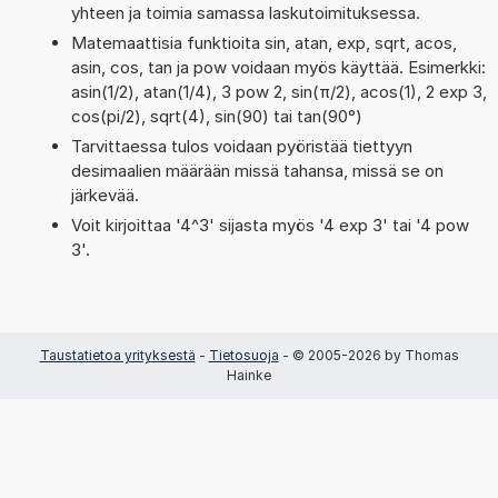
yhteen ja toimia samassa laskutoimituksessa.
Matemaattisia funktioita sin, atan, exp, sqrt, acos,
asin, cos, tan ja pow voidaan myös käyttää. Esimerkki:
asin(1/2), atan(1/4), 3 pow 2, sin(π/2), acos(1), 2 exp 3,
cos(pi/2), sqrt(4), sin(90) tai tan(90°)
Tarvittaessa tulos voidaan pyöristää tiettyyn
desimaalien määrään missä tahansa, missä se on
järkevää.
Voit kirjoittaa '4^3' sijasta myös '4 exp 3' tai '4 pow
3'.
Taustatietoa yrityksestä
-
Tietosuoja
- © 2005-2026 by Thomas
Hainke