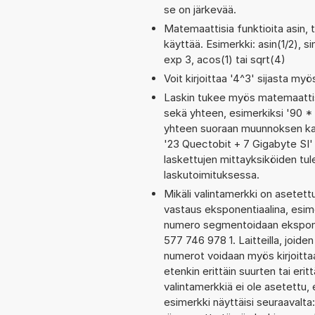
se on järkevää.
Matemaattisia funktioita asin, 
käyttää. Esimerkki: asin(1/2), si
exp 3, acos(1) tai sqrt(4)
Voit kirjoittaa '4^3' sijasta myö
Laskin tukee myös matemaattis
sekä yhteen, esimerkiksi '90 * 
yhteen suoraan muunnoksen kaut
'23 Quectobit + 7 Gigabyte SI
laskettujen mittayksiköiden tul
laskutoimituksessa.
Mikäli valintamerkki on aset
vastaus eksponentiaalina, esim
numero segmentoidaan eksponen
577 746 978 1. Laitteilla, joide
numerot voidaan myös kirjoit
etenkin erittäin suurten tai er
valintamerkkiä ei ole asetettu, 
esimerkki näyttäisi seuraavalt