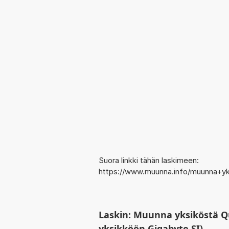
Suora linkki tähän laskimeen:
https://www.muunna.info/muunna+y
Laskin: Muunna yksiköstä Q
yksikköön Gigabyte SI)