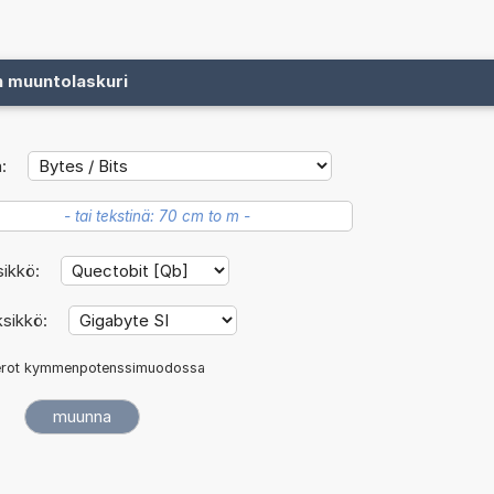
n muuntolaskuri
:
sikkö:
ksikkö:
rot kymmenpotenssimuodossa