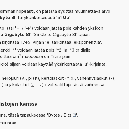
isimman nopeasti, on parasta syöttää muunnettava arvo
byte SI
' tai yksinkertaisesti '51
Qb
':
' (tai '=' / '->') voidaan jättää pois kahden yksikön
b Gigabyte SI
' '35 Qb to Gigabyte SI' sijaan.
 kirjoittaa 1,7e5. Kirjain 'e' tarkoittaa 'eksponenttia'.
rkki '^' voidaan jättää pois '^2' ja '^3':n tilalle.
rjoittaa cm² muodossa cm^2:n sijaan.
kro) sijaan voidaan käyttää yksinkertaista 'u'-kirjainta,
eliöjuuri (√), pi (π), kertolaskut (*, x), vähennyslaskut (-),
 ja jakolaskut (/, :, ÷) ovat sallittuja tässä vaiheessa
listojen kanssa
oria, tässä tapauksessa '
Bytes / Bits
'.
 muuntaa.