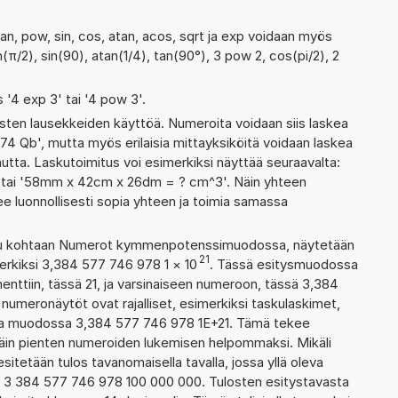
tan, pow, sin, cos, atan, acos, sqrt ja exp voidaan myös
n(π/2), sin(90), atan(1/4), tan(90°), 3 pow 2, cos(pi/2), 2
s '4 exp 3' tai '4 pow 3'.
ten lausekkeiden käyttöä. Numeroita voidaan siis laskea
74 Qb', mutta myös erilaisia mittayksiköitä voidaan laskea
ta. Laskutoimitus voi esimerkiksi näyttää seuraavalta:
' tai '58mm x 42cm x 26dm = ? cm^3'. Näin yhteen
ee luonnollisesti sopia yhteen ja toimia samassa
ettu kohtaan Numerot kymmenpotenssimuodossa, näytetään
21
erkiksi 3,384 577 746 978 1
×
10
. Tässä esitysmuodossa
ttiin, tässä 21, ja varsinaiseen numeroon, tässä 3,384
n numeronäytöt ovat rajalliset, esimerkiksi taskulaskimet,
taa muodossa 3,384 577 746 978 1E+21. Tämä tekee
ittäin pienten numeroiden lukemisen helpommaksi. Mikäli
esitetään tulos tavanomaisella tavalla, jossa yllä oleva
a: 3 384 577 746 978 100 000 000. Tulosten esitystavasta