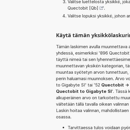
Valitse luettelosta yksikkö, j
Quectobit [Qb]
'.
Valitse lopuksi yksikkö, johon
Käytä tämän yksikkölaskuri
Tämän laskimen avulla muunnettava a
yhdessä, esimerkiksi '896 Quectobit'
täyttä nimeä tai sen lyhennettäesimer
muunnettavan yksikön kategorian, täs
muuntaa syötetyn arvon tunnettuun, s
perin haluamasi muunnoksen. Arvo vo
to Gigabyte SI' tai '52
Quectobit ->
Quectobit to Gigabyte SI
'. Tässä 
alkuperäinen arvo on tarkoitettu muu
vältetään tällä tavalla oikean valinnan 
Laskin hoitaa valinnan, mahdollistaen
osassa.
Tarvittaessa tulos voidaan pyö