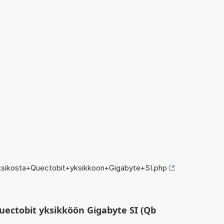
ksikosta+Quectobit+yksikkoon+Gigabyte+SI.php
uectobit yksikköön Gigabyte SI (Qb