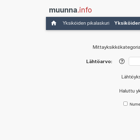
muunna
.info
Yksiköiden pikalaskuri
Yksiköide
Mittayksikkökategoria
Lähtöarvo:
?
Lähtöyk
Haluttu y
Nume