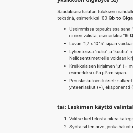
Saadaksesi halutun tuloksen mahdoll
tekstinä, esimerkiksi '83
Qb to Giga
Useimmissa tapauksissa sana 'to
nimien välistä, esimerkiksi '19
Q
Luvun '1,7 x 10^5' sijaan voidaan
Lyhenteissä 'neliö' ja 'kuutio' me
Neliösenttimetreille voidaan ki
Kreikkalaisen kirjaimen 'µ' (= mi
esimerkiksi uPa µPa:n sijaan.
Peruslaskutoimitukset: sulkeet, n
yhteenlaskut (+), eksponentti (^)
tai: Laskimen käyttö valinta
Valitse luettelosta oikea kateg
Syötä sitten arvo, jonka haluat