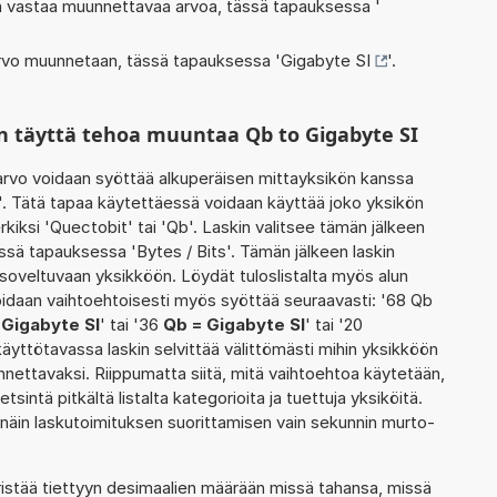
oka vastaa muunnettavaa arvoa, tässä tapauksessa '
 arvo muunnetaan, tässä tapauksessa '
Gigabyte SI
'.
n täyttä tehoa muuntaa Qb to Gigabyte SI
rvo voidaan syöttää alkuperäisen mittayksikön kanssa
. Tätä tapaa käytettäessä voidaan käyttää joko yksikön
kiksi 'Quectobit' tai 'Qb'. Laskin valitsee tämän jälkeen
sä tapauksessa 'Bytes / Bits'. Tämän jälkeen laskin
oveltuvaan yksikköön. Löydät tuloslistalta myös alun
idaan vaihtoehtoisesti myös syöttää seuraavasti: '68 Qb
 Gigabyte SI
' tai '36
Qb = Gigabyte SI
' tai '20
käyttötavassa laskin selvittää välittömästi mihin yksikköön
nnettavaksi. Riippumatta siitä, mitä vaihtoehtoa käytetään,
etsintä pitkältä listalta kategorioita ja tuettuja yksiköitä.
 näin laskutoimituksen suorittamisen vain sekunnin murto-
ristää tiettyyn desimaalien määrään missä tahansa, missä