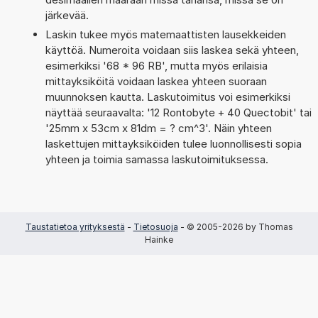
järkevää.
Laskin tukee myös matemaattisten lausekkeiden
käyttöä. Numeroita voidaan siis laskea sekä yhteen,
esimerkiksi '68 * 96 RB', mutta myös erilaisia
mittayksiköitä voidaan laskea yhteen suoraan
muunnoksen kautta. Laskutoimitus voi esimerkiksi
näyttää seuraavalta: '12 Rontobyte + 40 Quectobit' tai
'25mm x 53cm x 81dm = ? cm^3'. Näin yhteen
laskettujen mittayksiköiden tulee luonnollisesti sopia
yhteen ja toimia samassa laskutoimituksessa.
Taustatietoa yrityksestä
-
Tietosuoja
- © 2005-2026 by Thomas
Hainke