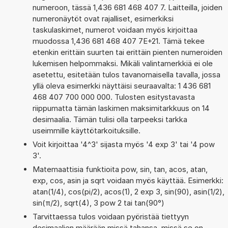
numeroon, tässä 1,436 681 468 407 7. Laitteilla, joiden
numeronäytöt ovat rajalliset, esimerkiksi
taskulaskimet, numerot voidaan myös kirjoittaa
muodossa 1,436 681 468 407 7E+21. Tämä tekee
etenkin erittäin suurten tai erittäin pienten numeroiden
lukemisen helpommaksi. Mikäli valintamerkkiä ei ole
asetettu, esitetään tulos tavanomaisella tavalla, jossa
yllä oleva esimerkki näyttäisi seuraavalta: 1 436 681
468 407 700 000 000. Tulosten esitystavasta
riippumatta tämän laskimen maksimitarkkuus on 14
desimaalia. Tämän tulisi olla tarpeeksi tarkka
useimmille käyttötarkoituksille.
Voit kirjoittaa '4^3' sijasta myös '4 exp 3' tai '4 pow
3'.
Matemaattisia funktioita pow, sin, tan, acos, atan,
exp, cos, asin ja sqrt voidaan myös käyttää. Esimerkki:
atan(1/4), cos(pi/2), acos(1), 2 exp 3, sin(90), asin(1/2),
sin(π/2), sqrt(4), 3 pow 2 tai tan(90°)
Tarvittaessa tulos voidaan pyöristää tiettyyn
desimaalien määrään missä tahansa, missä se on