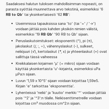
Saadaksesi halutun tuloksen mahdollisimman nopeasti, on
parasta syöttää muunnettava arvo tekstinä, esimerkiksi '6
RB to Qb
' tai yksinkertaisesti '62
RB
':
Useimmissa tapauksissa sana 'to' (tai '=' / '->')
voidaan jättää pois kahden yksikön nimien välistä,
esimerkiksi '19
RB Qb
' '90 RB to Qb' sijaan.
Peruslaskutoimitukset: eksponentti (^), pi (π),
jakolaskut (/, :, ÷), vähennyslaskut (-), sulkeet,
neliöjuuri (√), kertolaskut (*, x) ja yhteenlaskut (+) ovat
sallittuja tässä vaiheessa
Kreikkalaisen kirjaimen 'µ' (= mikro) sijaan voidaan
käyttää yksinkertaista 'u'-kirjainta, esimerkiksi uPa
µPa:n sijaan.
Luvun '1,59 x 10^5' sijaan voidaan kirjoittaa 1,59e5.
Kirjain 'e' tarkoittaa 'eksponenttia'.
Lyhenteissä 'neliö' ja 'kuutio' merkki '^' voidaan jättää
pois '^2' ja '^3':n tilalle. Neliösenttimetreille voidaan
kirjoittaa cm² muodossa cm^2:n sijaan.