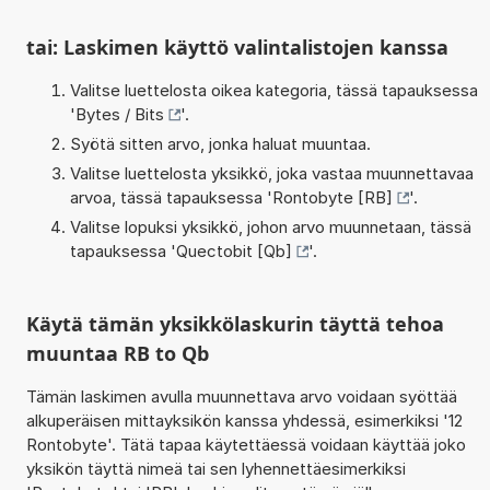
tai: Laskimen käyttö valintalistojen kanssa
Valitse luettelosta oikea kategoria, tässä tapauksessa
'
Bytes / Bits
'.
Syötä sitten arvo, jonka haluat muuntaa.
Valitse luettelosta yksikkö, joka vastaa muunnettavaa
arvoa, tässä tapauksessa '
Rontobyte [RB]
'.
Valitse lopuksi yksikkö, johon arvo muunnetaan, tässä
tapauksessa '
Quectobit [Qb]
'.
Käytä tämän yksikkölaskurin täyttä tehoa
muuntaa RB to Qb
Tämän laskimen avulla muunnettava arvo voidaan syöttää
alkuperäisen mittayksikön kanssa yhdessä, esimerkiksi '12
Rontobyte'. Tätä tapaa käytettäessä voidaan käyttää joko
yksikön täyttä nimeä tai sen lyhennettäesimerkiksi