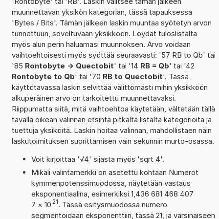
'Rontobyte' tai 'RB'. Laskin valitsee tämän jälkeen
muunnettavan yksikön kategorian, tässä tapauksessa
'Bytes / Bits'. Tämän jälkeen laskin muuntaa syötetyn arvon
tunnettuun, soveltuvaan yksikköön. Löydät tuloslistalta
myös alun perin haluamasi muunnoksen. Arvo voidaan
vaihtoehtoisesti myös syöttää seuraavasti: '57 RB to Qb' tai
'85
Rontobyte -> Quectobit
' tai '14
RB = Qb
' tai '42
Rontobyte to Qb
' tai '70
RB to Quectobit
'. Tässä
käyttötavassa laskin selvittää välittömästi mihin yksikköön
alkuperäinen arvo on tarkoitettu muunnettavaksi.
Riippumatta siitä, mitä vaihtoehtoa käytetään, vältetään tällä
tavalla oikean valinnan etsintä pitkältä listalta kategorioita ja
tuettuja yksiköitä. Laskin hoitaa valinnan, mahdollistaen näin
laskutoimituksen suorittamisen vain sekunnin murto-osassa.
Voit kirjoittaa '√4' sijasta myös 'sqrt 4'.
Mikäli valintamerkki on asetettu kohtaan Numerot
kymmenpotenssimuodossa, näytetään vastaus
eksponentiaalina, esimerkiksi 1,436 681 468 407
21
7
×
10
. Tässä esitysmuodossa numero
segmentoidaan eksponenttiin, tässä 21, ja varsinaiseen