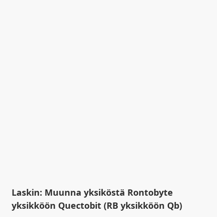
Laskin: Muunna yksiköstä Rontobyte
yksikköön Quectobit (RB yksikköön Qb)