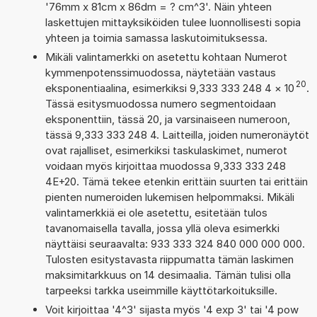
'76mm x 81cm x 86dm = ? cm^3'. Näin yhteen
laskettujen mittayksiköiden tulee luonnollisesti sopia
yhteen ja toimia samassa laskutoimituksessa.
Mikäli valintamerkki on asetettu kohtaan Numerot
kymmenpotenssimuodossa, näytetään vastaus
20
eksponentiaalina, esimerkiksi 9,333 333 248 4
×
10
.
Tässä esitysmuodossa numero segmentoidaan
eksponenttiin, tässä 20, ja varsinaiseen numeroon,
tässä 9,333 333 248 4. Laitteilla, joiden numeronäytöt
ovat rajalliset, esimerkiksi taskulaskimet, numerot
voidaan myös kirjoittaa muodossa 9,333 333 248
4E+20. Tämä tekee etenkin erittäin suurten tai erittäin
pienten numeroiden lukemisen helpommaksi. Mikäli
valintamerkkiä ei ole asetettu, esitetään tulos
tavanomaisella tavalla, jossa yllä oleva esimerkki
näyttäisi seuraavalta: 933 333 324 840 000 000 000.
Tulosten esitystavasta riippumatta tämän laskimen
maksimitarkkuus on 14 desimaalia. Tämän tulisi olla
tarpeeksi tarkka useimmille käyttötarkoituksille.
Voit kirjoittaa '4^3' sijasta myös '4 exp 3' tai '4 pow