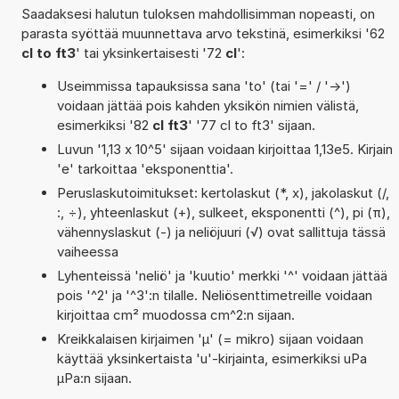
Saadaksesi halutun tuloksen mahdollisimman nopeasti, on
parasta syöttää muunnettava arvo tekstinä, esimerkiksi '62
cl to ft3
' tai yksinkertaisesti '72
cl
':
Useimmissa tapauksissa sana 'to' (tai '=' / '->')
voidaan jättää pois kahden yksikön nimien välistä,
esimerkiksi '82
cl ft3
' '77 cl to ft3' sijaan.
Luvun '1,13 x 10^5' sijaan voidaan kirjoittaa 1,13e5. Kirjain
'e' tarkoittaa 'eksponenttia'.
Peruslaskutoimitukset: kertolaskut (*, x), jakolaskut (/,
:, ÷), yhteenlaskut (+), sulkeet, eksponentti (^), pi (π),
vähennyslaskut (-) ja neliöjuuri (√) ovat sallittuja tässä
vaiheessa
Lyhenteissä 'neliö' ja 'kuutio' merkki '^' voidaan jättää
pois '^2' ja '^3':n tilalle. Neliösenttimetreille voidaan
kirjoittaa cm² muodossa cm^2:n sijaan.
Kreikkalaisen kirjaimen 'µ' (= mikro) sijaan voidaan
käyttää yksinkertaista 'u'-kirjainta, esimerkiksi uPa
µPa:n sijaan.