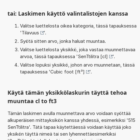
tai: Laskimen käyttö valintalistojen kanssa
Valitse luettelosta oikea kategoria, tässä tapauksessa
'
Tilavuus
'.
Syötä sitten arvo, jonka haluat muuntaa.
Valitse luettelosta yksikkö, joka vastaa muunnettavaa
arvoa, tässä tapauksessa '
SenTtilitra [cl]
'.
Valitse lopuksi yksikkö, johon arvo muunnetaan, tässä
tapauksessa '
Cubic foot [ft³]
'.
Käytä tämän yksikkölaskurin täyttä tehoa
muuntaa cl to ft3
Tämän laskimen avulla muunnettava arvo voidaan syöttää
alkuperäisen mittayksikön kanssa yhdessä, esimerkiksi '515
SenTtilitra'. Tätä tapaa käytettäessä voidaan käyttää joko
yksikön täyttä nimeä tai sen lyhennettäesimerkiksi