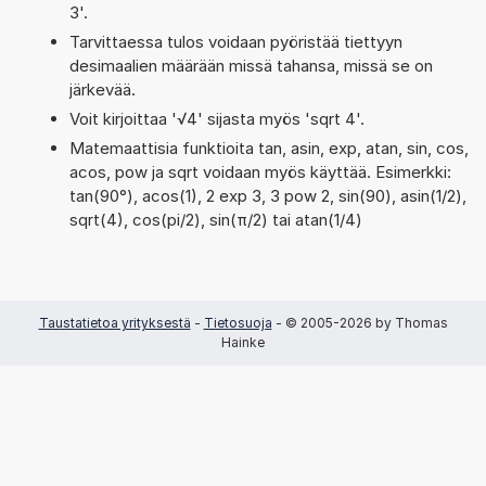
3'.
Tarvittaessa tulos voidaan pyöristää tiettyyn
desimaalien määrään missä tahansa, missä se on
järkevää.
Voit kirjoittaa '√4' sijasta myös 'sqrt 4'.
Matemaattisia funktioita tan, asin, exp, atan, sin, cos,
acos, pow ja sqrt voidaan myös käyttää. Esimerkki:
tan(90°), acos(1), 2 exp 3, 3 pow 2, sin(90), asin(1/2),
sqrt(4), cos(pi/2), sin(π/2) tai atan(1/4)
Taustatietoa yrityksestä
-
Tietosuoja
- © 2005-2026 by Thomas
Hainke