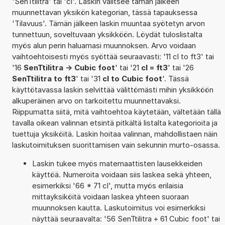
'SenTtilitra' tai 'cl'. Laskin valitsee tämän jälkeen
muunnettavan yksikön kategorian, tässä tapauksessa
'Tilavuus'. Tämän jälkeen laskin muuntaa syötetyn arvon
tunnettuun, soveltuvaan yksikköön. Löydät tuloslistalta
myös alun perin haluamasi muunnoksen. Arvo voidaan
vaihtoehtoisesti myös syöttää seuraavasti: '11 cl to ft3' tai
'16
SenTtilitra -> Cubic foot
' tai '21
cl = ft3
' tai '26
SenTtilitra to ft3
' tai '31
cl to Cubic foot
'. Tässä
käyttötavassa laskin selvittää välittömästi mihin yksikköön
alkuperäinen arvo on tarkoitettu muunnettavaksi.
Riippumatta siitä, mitä vaihtoehtoa käytetään, vältetään tällä
tavalla oikean valinnan etsintä pitkältä listalta kategorioita ja
tuettuja yksiköitä. Laskin hoitaa valinnan, mahdollistaen näin
laskutoimituksen suorittamisen vain sekunnin murto-osassa.
Laskin tukee myös matemaattisten lausekkeiden
käyttöä. Numeroita voidaan siis laskea sekä yhteen,
esimerkiksi '66 * 71 cl', mutta myös erilaisia
mittayksiköitä voidaan laskea yhteen suoraan
muunnoksen kautta. Laskutoimitus voi esimerkiksi
näyttää seuraavalta: '56 SenTtilitra + 61 Cubic foot' tai