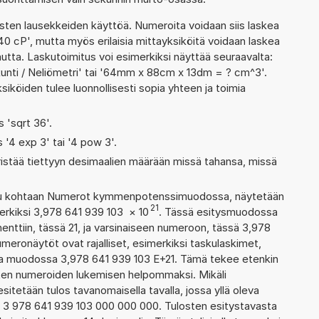
ten lausekkeiden käyttöä. Numeroita voidaan siis laskea
40 cP', mutta myös erilaisia mittayksiköitä voidaan laskea
ta. Laskutoimitus voi esimerkiksi näyttää seuraavalta:
unti / Neliömetri' tai '64mm x 88cm x 13dm = ? cm^3'.
siköiden tulee luonnollisesti sopia yhteen ja toimia
s 'sqrt 36'.
s '4 exp 3' tai '4 pow 3'.
ristää tiettyyn desimaalien määrään missä tahansa, missä
ettu kohtaan Numerot kymmenpotenssimuodossa, näytetään
21
erkiksi 3,978 641 939 103
×
10
. Tässä esitysmuodossa
ttiin, tässä 21, ja varsinaiseen numeroon, tässä 3,978
numeronäytöt ovat rajalliset, esimerkiksi taskulaskimet,
aa muodossa 3,978 641 939 103 E+21. Tämä tekee etenkin
ienten numeroiden lukemisen helpommaksi. Mikäli
esitetään tulos tavanomaisella tavalla, jossa yllä oleva
a: 3 978 641 939 103 000 000 000. Tulosten esitystavasta