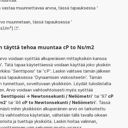
 muuntaa.
oka vastaa muunnettavaa arvoa, tässä tapauksessa '
 arvo muunnetaan, tässä tapauksessa '
Ns)/m²]
'.
n täyttä tehoa muuntaa cP to Ns/m2
rvo voidaan syöttää alkuperäisen mittayksikön kanssa
i'. Tätä tapaa käytettäessä voidaan käyttää joko yksikön
iksi 'Senttipoisi' tai 'cP'. Laskin valitsee tämän jälkeen
ssä tapauksessa 'Dynaamisen viskositeetin'. Tämän
n tunnettuun, soveltuvaan yksikköön. Löydät tuloslistalta
n. Arvo voidaan vaihtoehtoisesti myös syöttää
3
Senttipoisi -> Newtonsekunti / Neliömetri
' tai '97
cP
/m2
' tai '46
cP to Newtonsekunti / Neliömetri
'. Tässä
ömästi mihin yksikköön alkuperäinen arvo on tarkoitettu
tä vaihtoehtoa käytetään, vältetään tällä tavalla oikean
orioita ja tuettuja yksiköitä. Laskin hoitaa valinnan,
suorittamisen vain sekunnin murto-osassa.