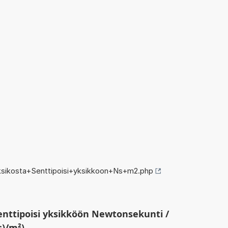
sikosta+Senttipoisi+yksikkoon+Ns+m2.php
enttipoisi yksikköön Newtonsekunti /
s)/m²)