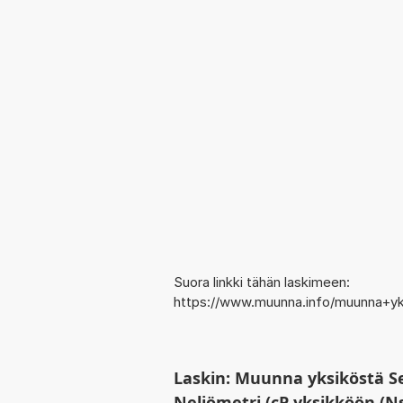
Suora linkki tähän laskimeen:
https://www.muunna.info/muunna+yk
Laskin: Muunna yksiköstä S
Neliömetri (cP yksikköön (N