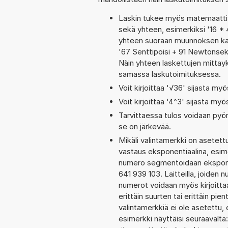
Laskin tukee myös matemaattis
sekä yhteen, esimerkiksi '16 * 
yhteen suoraan muunnoksen kaut
'67 Senttipoisi + 91 Newtonsek
Näin yhteen laskettujen mittayk
samassa laskutoimituksessa.
Voit kirjoittaa '√36' sijasta myö
Voit kirjoittaa '4^3' sijasta myö
Tarvittaessa tulos voidaan pyö
se on järkevää.
Mikäli valintamerkki on aset
vastaus eksponentiaalina, esim
numero segmentoidaan eksponen
641 939 103. Laitteilla, joiden 
numerot voidaan myös kirjoitt
erittäin suurten tai erittäin p
valintamerkkiä ei ole asetettu, 
esimerkki näyttäisi seuraavalt