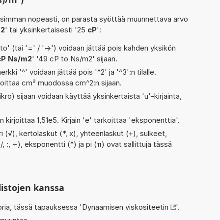
isimman nopeasti, on parasta syöttää muunnettava arvo
m2
' tai yksinkertaisesti '25
cP
':
' (tai '=' / '->') voidaan jättää pois kahden yksikön
cP Ns/m2
' '49 cP to Ns/m2' sijaan.
rkki '^' voidaan jättää pois '^2' ja '^3':n tilalle.
rjoittaa cm² muodossa cm^2:n sijaan.
kro) sijaan voidaan käyttää yksinkertaista 'u'-kirjainta,
 kirjoittaa 1,51e5. Kirjain 'e' tarkoittaa 'eksponenttia'.
i (√), kertolaskut (*, x), yhteenlaskut (+), sulkeet,
, :, ÷), eksponentti (^) ja pi (π) ovat sallittuja tässä
listojen kanssa
oria, tässä tapauksessa '
Dynaamisen viskositeetin
'.