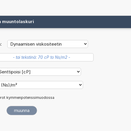
n muuntolaskuri
:
rot kymmenpotenssimuodossa