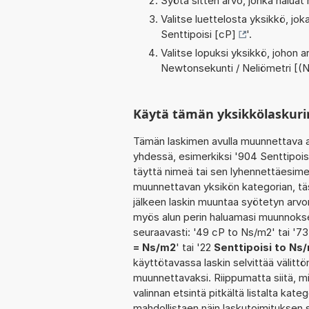
Syötä sitten arvo, jonka haluat
Valitse luettelosta yksikkö, j
Senttipoisi [cP]
'.
Valitse lopuksi yksikkö, johon
Newtonsekunti / Neliömetri [(
Käytä tämän yksikkölaskuri
Tämän laskimen avulla muunnettava a
yhdessä, esimerkiksi '904 Senttipois
täyttä nimeä tai sen lyhennettäesimerk
muunnettavan yksikön kategorian, tä
jälkeen laskin muuntaa syötetyn arvo
myös alun perin haluamasi muunnokse
seuraavasti: '49 cP to Ns/m2' tai '7
= Ns/m2
' tai '22
Senttipoisi to Ns
käyttötavassa laskin selvittää välitt
muunnettavaksi. Riippumatta siitä, mi
valinnan etsintä pitkältä listalta kateg
mahdollistaen näin laskutoimituksen 