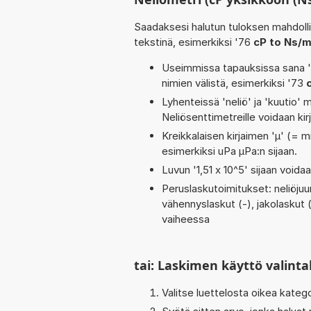
Saadaksesi halutun tuloksen mahdoll
tekstinä, esimerkiksi '76
cP to Ns/
Useimmissa tapauksissa sana 'to
nimien välistä, esimerkiksi '73
Lyhenteissä 'neliö' ja 'kuutio' me
Neliösenttimetreille voidaan ki
Kreikkalaisen kirjaimen 'µ' (= mi
esimerkiksi uPa µPa:n sijaan.
Luvun '1,51 x 10^5' sijaan voidaan
Peruslaskutoimitukset: neliöjuur
vähennyslaskut (-), jakolaskut (/
vaiheessa
tai: Laskimen käyttö valinta
Valitse luettelosta oikea kateg