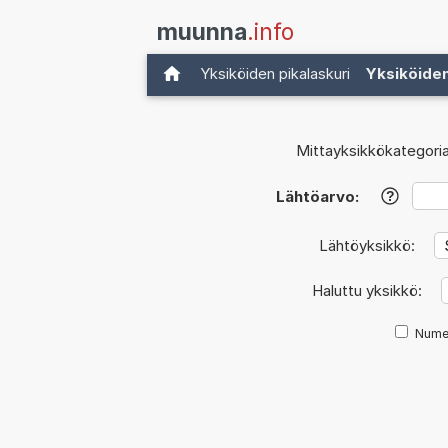
muunna
.info
Yksiköiden pikalaskuri
Yksiköide
Mittayksikkökategoria
Lähtöarvo:
?
Lähtöyksikkö:
Haluttu yksikkö:
Nume