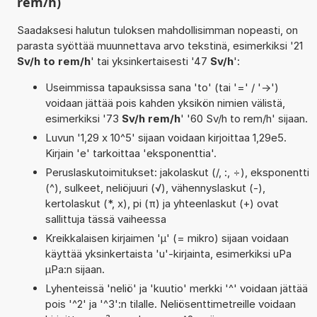
rem/h)
Saadaksesi halutun tuloksen mahdollisimman nopeasti, on
parasta syöttää muunnettava arvo tekstinä, esimerkiksi '21
Sv/h to rem/h
' tai yksinkertaisesti '47
Sv/h
':
Useimmissa tapauksissa sana 'to' (tai '=' / '->')
voidaan jättää pois kahden yksikön nimien välistä,
esimerkiksi '73
Sv/h rem/h
' '60 Sv/h to rem/h' sijaan.
Luvun '1,29 x 10^5' sijaan voidaan kirjoittaa 1,29e5.
Kirjain 'e' tarkoittaa 'eksponenttia'.
Peruslaskutoimitukset: jakolaskut (/, :, ÷), eksponentti
(^), sulkeet, neliöjuuri (√), vähennyslaskut (-),
kertolaskut (*, x), pi (π) ja yhteenlaskut (+) ovat
sallittuja tässä vaiheessa
Kreikkalaisen kirjaimen 'µ' (= mikro) sijaan voidaan
käyttää yksinkertaista 'u'-kirjainta, esimerkiksi uPa
µPa:n sijaan.
Lyhenteissä 'neliö' ja 'kuutio' merkki '^' voidaan jättää
pois '^2' ja '^3':n tilalle. Neliösenttimetreille voidaan