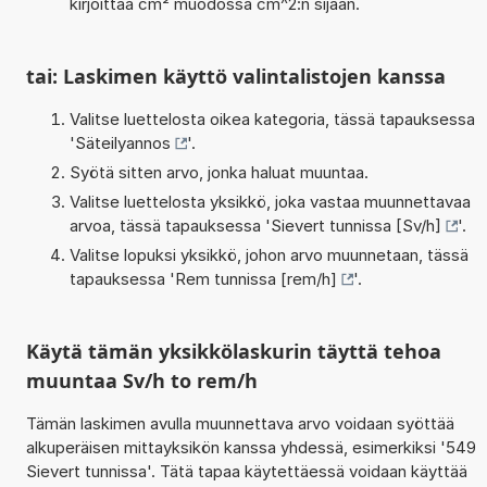
kirjoittaa cm² muodossa cm^2:n sijaan.
tai: Laskimen käyttö valintalistojen kanssa
Valitse luettelosta oikea kategoria, tässä tapauksessa
'
Säteilyannos
'.
Syötä sitten arvo, jonka haluat muuntaa.
Valitse luettelosta yksikkö, joka vastaa muunnettavaa
arvoa, tässä tapauksessa '
Sievert tunnissa [Sv/h]
'.
Valitse lopuksi yksikkö, johon arvo muunnetaan, tässä
tapauksessa '
Rem tunnissa [rem/h]
'.
Käytä tämän yksikkölaskurin täyttä tehoa
muuntaa Sv/h to rem/h
Tämän laskimen avulla muunnettava arvo voidaan syöttää
alkuperäisen mittayksikön kanssa yhdessä, esimerkiksi '549
Sievert tunnissa'. Tätä tapaa käytettäessä voidaan käyttää