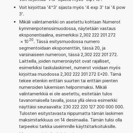
Voit kirjoittaa '4^3' sijasta myös '4 exp 3' tai '4 pow
3'.
Mikäli valintamerkki on asetettu kohtaan Numerot
kymmenpotenssimuodossa, näytetään vastaus
eksponentiaalina, esimerkiksi 2,302 222 201 272
20
×
10
. Tässä esitysmuodossa numero
segmentoidaan eksponenttiin, tässä 20, ja
varsinaiseen numeroon, tässä 2,302 222 201 272.
Laitteilla, joiden numeronäytöt ovat rajalliset,
esimerkiksi taskulaskimet, numerot voidaan myös
kirjoittaa muodossa 2,302 222 201 272 E+20. Tämä
tekee etenkin erittäin suurten tai erittäin pienten
numeroiden lukemisen helpommaksi. Mikäli
valintamerkkiä ei ole asetettu, esitetään tulos
tavanomaisella tavalla, jossa yllä oleva esimerkki
näyttäisi seuraavalta: 230 222 220 127 200 000 000.
Tulosten esitystavasta riippumatta tämän laskimen
maksimitarkkuus on 14 desimaalia. Tämän tulisi olla
tarpeeksi tarkka useimmille käyttötarkoituksille.