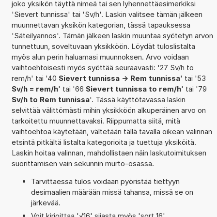
joko yksikön täyttä nimeä tai sen lyhennettäesimerkiksi
'Sievert tunnissa' tai 'Sv/h'. Laskin valitsee tämän jälkeen
muunnettavan yksikön kategorian, tässä tapauksessa
'Säteilyannos'. Tämän jälkeen laskin muuntaa syötetyn arvon
tunnettuun, soveltuvaan yksikköön. Löydät tuloslistalta
myös alun perin haluamasi muunnoksen. Arvo voidaan
vaihtoehtoisesti myös syöttää seuraavasti: '27 Sv/h to
rem/h' tai '40
Sievert tunnissa -> Rem tunnissa
' tai '53
Sv/h = rem/h
' tai '66
Sievert tunnissa to rem/h
' tai '79
Sv/h to Rem tunnissa
'. Tässä käyttötavassa laskin
selvittää välittömästi mihin yksikköön alkuperäinen arvo on
tarkoitettu muunnettavaksi. Riippumatta siitä, mitä
vaihtoehtoa käytetään, vältetään tällä tavalla oikean valinnan
etsintä pitkältä listalta kategorioita ja tuettuja yksiköitä.
Laskin hoitaa valinnan, mahdollistaen näin laskutoimituksen
suorittamisen vain sekunnin murto-osassa.
Tarvittaessa tulos voidaan pyöristää tiettyyn
desimaalien määrään missä tahansa, missä se on
järkevää.
Voit kirjoittaa '√16' sijasta myös 'sqrt 16'.