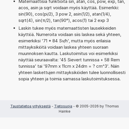
Matemaattisia funktioita sin, atan, cos, pow, exp, tan,
acos, asin ja sqrt voidaan myös käyttää. Esimerkki:
sin(90), cos(pi/2), 3 pow 2, asin(1/2), atan(1/4),
sqrt(4), sin(π/2), tan(90°), acos(1) tai 2 exp 3
Laskin tukee myös matemaattisten lausekkeiden
käyttöä. Numeroita voidaan siis laskea sekä yhteen,
esimerkiksi '71 * 84 Sv/h', mutta myös erilaisia
mittayksiköitä voidaan laskea yhteen suoraan
muunnoksen kautta. Laskutoimitus voi esimerkiksi
näyttää seuraavalta: '45 Sievert tunnissa + 58 Rem
tunnissa' tai '97mm x 11cm x 24dm = ? cm^3'. Näin
yhteen laskettujen mittayksiköiden tulee luonnollisesti
sopia yhteen ja toimia samassa laskutoimituksessa.
Taustatietoa yrityksestä
-
Tietosuoja
- © 2005-2026 by Thomas
Hainke